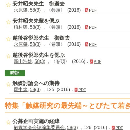
安井昭夫先生 御逝去
永原肇
,
58(3)
，〈巻頭〉 (2016)．
PDF
安井昭夫先輩を偲ぶ
植村榮
,
58(3)
，〈巻頭〉 (2016)．
PDF
越後谷悦郎先生 御逝去
永原肇
,
58(3)
，〈巻頭〉 (2016)．
PDF
越後谷悦郎先生を偲ぶ
新山浩雄
,
58(3)
，〈巻頭〉 (2016)．
PDF
時評
触媒討論会への期待
尾中篤
,
58(3)
，125 (2016)．
PDF
特集「触媒研究の最先端～とびたて若き
公募企画実施の経緯
触媒学会会誌編集委員会
,
58(3)
，126 (2016)．
PDF