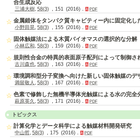
合生成反応
三浦大樹
,
58(3)
，151 (2016)．
PDF
金属錯体をタンパク質キャビティー内に固定化し
小野田晃
,
58(3)
，155 (2016)．
PDF
固体触媒法による木質バイオマスの選択的な分解
小林広和
,
58(3)
，159 (2016)．
PDF
規則性合金の特異的表面原子配列によって制御さ
古川森也
,
58(3)
，163 (2016)．
PDF
環境調和型分子変換へ向けた新しい固体触媒のデ
満留敬人
,
58(3)
，167 (2016)．
PDF
色素で修飾した無機半導体光触媒による水の完全
萩原英久
,
58(3)
，171 (2016)．
PDF
トピックス
計算化学とデータ科学による触媒材料開発研究
中山哲
,
58(3)
，175 (2016)．
PDF