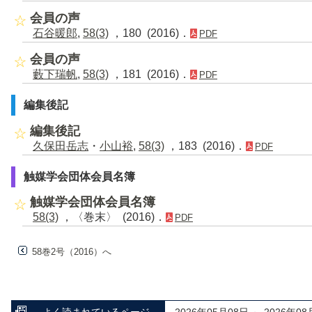
会員の声
石谷暖郎
,
58(3)
，180 (2016)．
PDF
会員の声
藪下瑞帆
,
58(3)
，181 (2016)．
PDF
編集後記
編集後記
久保田岳志
・
小山裕
,
58(3)
，183 (2016)．
PDF
触媒学会団体会員名簿
触媒学会団体会員名簿
58(3)
，〈巻末〉 (2016)．
PDF
58巻2号（2016）へ
よく読まれているページ
2026年05月08日 ～ 2026年08