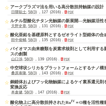
アークプラズマ法を用いる高分散担持触媒の設計
日隈聡士
,
58(3)
，127 (2016)．
PDF
ルチル型酸化チタン光触媒の新展開―光触媒活性
天野史章
,
58(3)
，131 (2016)．
PDF
酸化亜鉛を基礎原料とするゼオライト型錯体の合
田中俊輔
,
58(3)
，135 (2016)．
PDF
バイオマス由来糖類を炭素求核剤として利用する
スの創製
山口渉
,
58(3)
，139 (2016)．
PDF
中空球状シリカをプラットフォームとするナノ構
桑原泰隆
,
58(3)
，143 (2016)．
PDF
銅錯体およびフッ化物触媒によるケイ素系還元剤
変換反応
本倉健
,
58(3)
，147 (2016)．
PDF
IV
酸化物上に高分散担持されたRu
＝O種を活性種