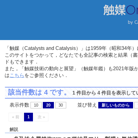
「触媒（Catalysts and Catalysis）」は1959年（昭
このサイトをつかって，どなたでも全記事の検索と結果（書
ドもできます．
また，「触媒技術の動向と展望」（触媒年鑑）も2021年
は
こちら
をご参照ください．
該当件数は 4 です。
1 件目から 4 件目を表示し
表示件数
並び替え
10
20
30
新しいものから
« 前
1
次 »
解説