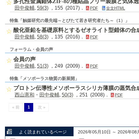
多孔性金属錯体ZIF-8の種結晶フリー製膜と気体
田中俊輔
,
59(3)
，155 (2017)．
PDF
全文HTML
特集「触媒研究の最先端～とびたて若き研究者たち～（1）」
酸化亜鉛を基礎原料とするゼオライト型錯体の合
田中俊輔
,
58(3)
，135 (2016)．
PDF
フォーラム・会員の声
会員の声
田中俊輔
,
51(3)
，249 (2009)．
PDF
特集「メソポーラス物質の新展開」
プロトン伝導性メソポーラスシリカ薄膜の蒸気合
西山憲和
・
田中俊輔
,
50(3)
，251 (2008)．
PDF
« 前
1
次 »
よく読まれているページ
2026年05月10日 ～ 2026年08