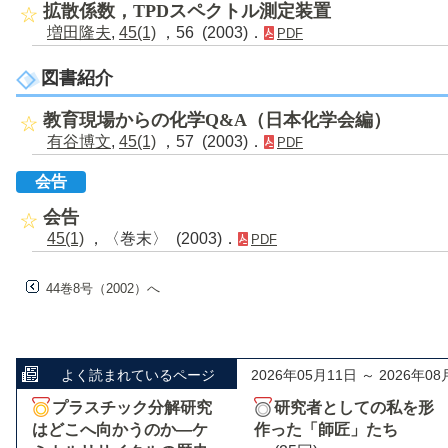
拡散係数，TPDスペクトル測定装置
増田隆夫
,
45(1)
，56 (2003)．
PDF
図書紹介
教育現場からの化学Q&A（日本化学会編）
有谷博文
,
45(1)
，57 (2003)．
PDF
会告
会告
45(1)
，〈巻末〉 (2003)．
PDF
44巻8号（2002）へ
よく読まれているページ
2026年05月11日 ～ 2026年08
プラスチック分解研究
研究者としての私を形
はどこへ向かうのか―ケ
作った「師匠」たち