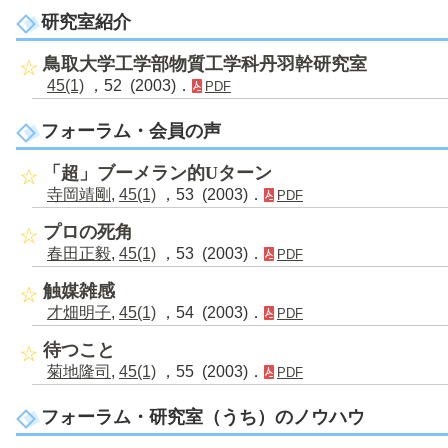
研究室紹介
鳥取大学工学部物質工学科丹羽幹研究室
45(1)
，52 (2003)．
PDF
フォーラム・会員の声
「超」ブーメラン的Uターン
寺岡靖剛
,
45(1)
，53 (2003)．
PDF
プロの死角
春田正毅
,
45(1)
，53 (2003)．
PDF
触媒雑感
才畑明子
,
45(1)
，54 (2003)．
PDF
待つこと
菊地隆司
,
45(1)
，55 (2003)．
PDF
フォーラム・研究室（うち）のノウハウ