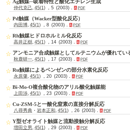
Ag触媒─吸着特性と酸化エチレン生成
仲代克己
,
45(1)
，5 (2003)．
PDF
Pd触媒（Wacker型酸化反応）
内田博
,
45(1)
，8 (2003)．
PDF
Rh触媒ヒドロホルミル化反応
高井正樹
,
45(1)
，14 (2003)．
PDF
アンモニア合成触媒としてルテニウムが優れてい
秋鹿研一
,
45(1)
，17 (2003)．
PDF
Ru触媒によるベンゼンの部分水素化反応
永原肇
,
45(1)
，20 (2003)．
PDF
Bi-Mo-O複合酸化物のアリル酸化触媒能
上田渉
,
45(1)
，23 (2003)．
PDF
Cu-ZSM-5と一酸化窒素の直接分解反応
八尋秀典
・
岩本正和
,
45(1)
，26 (2003)．
PDF
Y型ゼオライト触媒と流動接触分解反応
増田立男
,
45(1)
，29 (2003)．
PDF