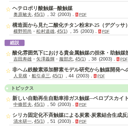
ヘテロポリ酸触媒─酸触媒
奥原敏夫
,
45(1)
，32 (2003)．
PDF
構造面から見た二酸化チタン粉末P-25（デグッ
横野照尚
・
松村道雄
,
45(1)
，35 (2003)．
PDF
総説
酸化雰囲気下における貴金属触媒の担体・助触媒
吉田寿雄
・
矢澤義輝
・
服部忠
,
45(1)
，38 (2003)．
PDF
非ヘム鉄酸素添加酵素モデル研究から触媒開発へ
人見穣
・
船引卓三
,
45(1)
，44 (2003)．
PDF
トピックス
新しい自動再生自動車排ガス触媒─ペロブスカイト
中條哲夫
,
45(1)
，50 (2003)．
PDF
シリカ固定化不斉触媒による炭素-炭素結合生成反
清水研一
,
45(1)
，51 (2003)．
PDF