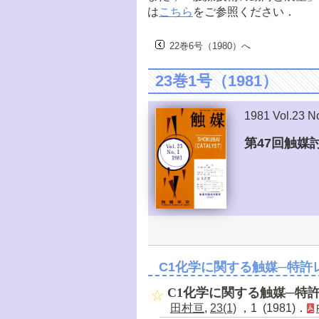
は
こちら
をご参照ください．
22巻6号（1980）へ
23巻1号（1981）
1981 Vol.23 N
第47回触媒
C1化学に関する触媒─特許
C1化学に関する触媒─特
田村亘
,
23(1)
，1 (1981)．