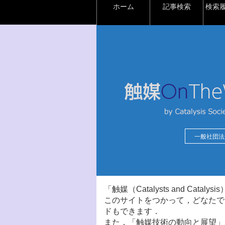
ホーム
記事検索
検索
一般社団法
「触媒（Catalysts and Ca
このサイトをつかって，どなたで
ドもできます．
また，「触媒技術の動向と展望」