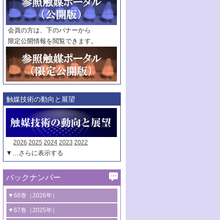
範囲指定
巻
号～
巻
会員の方は、下のバナーから
号
限定公開情報を閲覧できます。
触媒年鑑
年度
記事種別
マーク：
マークあり
触媒技術の動向と展望
2026
2025
2024
2023
2022
▼…さらに表示する
バックナンバー
▼68巻（2026年）
1号 過酸化水素合成に関する研究動向
▼67巻（2025年）