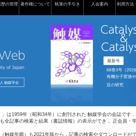
履歴の管理
著作権について
執筆の手引き
入会案内
利用方法・
最新号
68巻3号（2026）2
有機分子変換や
人 触媒学会
近の研究
talysis）」は1959年（昭和34年）に創刊された 触媒学会の会誌です．
も全記事の検索と結果（書誌情報）の表示ができ， 正会員・
（触媒年鑑）も2021年版から，記事の検索やダウンロードが