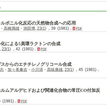
号
カルボニル化反応の天然物合成への応用
・
高橋満雄
・
池田博
,
23(1)
，39 (1981)．
PDF
化による5員環ラクトンの合成
,
23(1)
，42 (1981)．
PDF
ガスからのエチチレノグリコール合成
志
・
加々美兼吉
・
小川清
・
高味康雄
,
23(1)
，45 (1981)．
ルムアルデヒドおよび関連化合物の常圧CO付加反
 (1981)．
PDF