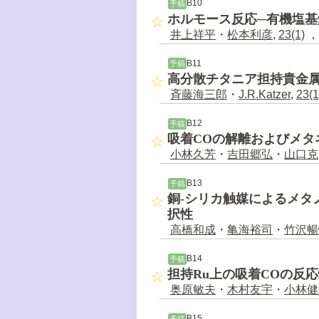
B10
予稿
ホルモース反応─有機塩
井上祥平
・
松本利彦
,
23(1)
，6
B11
予稿
高分散チタニア担持貴金属触
斉藤海三郎
・
J.R.Katzer
,
23(1
B12
予稿
吸着COの解離およびメタ
小林久芳
・
吉田郷弘
・
山口克
B13
予稿
銅-シリカ触媒によるメタ
択性
高橋和成
・
亀海裕司
・
竹沢暢
B14
予稿
担持Ru上の吸着COの反
奥原敏夫
・
木村友宇
・
小林健
B15