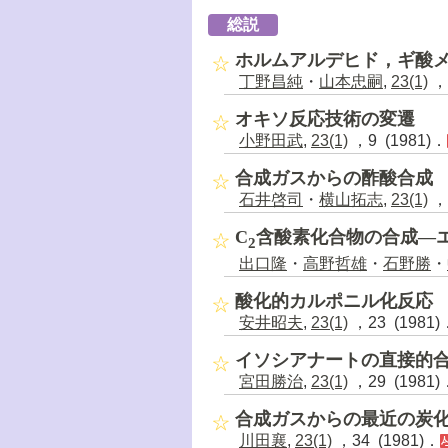
総説
ホルムアルデヒド，ギ酸
丁野昌純
・
山本忠嗣
,
23(1)
，3
オキソ反応技術の変遷
小野田武
,
23(1)
，9 (1981)．
合成ガスからの酢酸合成
石井啓司
・
横山拓志
,
23(1)
，1
C
含酸素化合物の合成―
2
出口隆
・
高野哲雄
・
石野勝
・
酸化的カルポニル化反応
安井昭夫
,
23(1)
，23 (1981)
イソシアナートの直接的
宮田勝治
,
23(1)
，29 (1981)
合成ガスからの最近の炭
川田襄
,
23(1)
，34 (1981)．