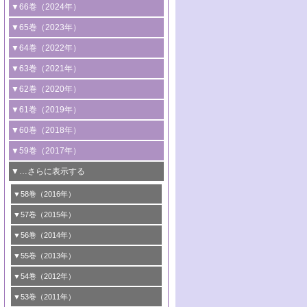
2号 コンピューター技術により加速する
1号 CO
水素化によるグリーン燃料/グリ
▼66巻（2024年）
2
触媒開発
ーンケミカル製造
1号 低次元ナノ構造を有する触媒材料
▼65巻（2023年）
3号 有機分子変換やCO
資源化のための
2
2号 水素製造のための水分解技術に関す
2号 規制反応場を活用した固体触媒研究
1号 炭素が関わる触媒機能
▼64巻（2022年）
光触媒に関する最近の研究
る最近の研究
の新展開
2号 プラスチックケミカルリサイクルの
1号 合成ガス製造とCOを用いるケミカル
▼63巻（2021年）
B号 第137回触媒討論会（2026年）
3号 オレフィン系樹脂の精密合成に関す
3号 未踏分子変換を目指した酸化触媒プ
ための触媒技術
ズ合成の最新動向
1号 金触媒の新展開
▼62巻（2020年）
る最新技術
ロセスの最前線
3号 非酸化物系金属化合物を基盤とした
2号 化学品合成のための合金触媒開発
2号 ペロブスカイト
1号 触媒設計を拓く欠陥構造のキャラク
▼61巻（2019年）
4号 アルコール類の効率的変換を実現す
4号 シンクロトロン放射光および中性子
触媒材料の開発
3号 CO
の排出削減および有効活用のた
タリゼーション
2
3号 特殊反応場を利用した触媒的分子変
る非貴金属触媒の研究動向
線を利用した触媒解析技術の最先端
1号 物質移動制御に着目した触媒プロセ
▼60巻（2018年）
4号 格子酸素・格子酸素欠陥を利用した
めの触媒技術
換反応
2号 機能化学品製造に資するクリーンな
ス開発
5号 ゼオライトの合成と応用における研
5号 単原子触媒
触媒反応
1号 固体酸触媒の最新の研究動向
▼59巻（2017年）
触媒的酸化反応
4号 若手による情報発信企画～とびたて
4号 多孔質材料を用いた触媒の新展開
究動向
2号 CO
フリー水素サプライチェーンに
2
6号 参照触媒委員会からのお知らせ
5号 生体触媒によるエネルギー変換反応
2号 二酸化炭素からの有用化学品合成
1号 いたるところに，触媒
▼…さらに表示する
若き触媒の研究者たち～（1）
3号 水処理のための触媒化学
5号 情報学的手法を用いた触媒開発
6号 ヘテロ接合界面
関わる触媒開発動向
B号 第133回触媒討論会（2023年）
6号 窒素とリンの循環のための触媒・機
3号 ナノ粒子・クラスター触媒の最前線
2号 機能性材料の局所構造解析のための
5号 若手による情報発信企画～とびたて
▼58巻（2016年）
4号 光触媒を用いた水分解の最新の研究
6号 カーボンニュートラルに向けた電解
B号 第135回触媒討論会（2025年）
3号 精密高分子合成に関する最近の研究
能性材料
最先端技術
4号 60周年記念企画
若き触媒の研究者たち～（2）
動向
技術
1号 ユニークな構造の高分子を生み出す触
▼57巻（2015年）
動向
B号 第131回触媒討論会（2023年）
3号 無機分離膜材料の開発と触媒反応プ
5号 進化するゼオライト合成技術
6号 石油のノーブル・ユースを志向した
媒技術
5号 次世代の触媒プロセスを支えるマイ
B号 第127回触媒討論会（2021年・オン
1号 水素キャリアにかかわる触媒技術の新
4号 バイオマス化成品製造のための触媒
▼56巻（2014年）
ロセスへの適用
触媒技術
クロ波
6号 非貴金属系触媒における電気化学的
ライン開催(Zoom)のみ）
2号 リグニンからの化成品製造に向けた触
展開
技術
1号 特殊環境場を利用した材料合成
▼55巻（2013年）
4号 触媒研究における計算科学の利用
酸素還元反応
B号 第129回触媒討論会（2022年・京都
媒技術
6号 メタン転換技術の最新動向
2号 石油精製用触媒の最近の進展
5号 固体触媒による含窒素有機化合物変
2号 光触媒反応機構に関する最新の研究動
1号 高耐久性燃料電池システム用触媒にお
大学：オンライン・対面開催）
▼54巻（2012年）
5号 水素のふるまいを解き明かす最先端
B号 第121回触媒討論会（2018年・東京
3号 触媒研究の最先端～とびたて若き研究
B号 第125回触媒討論会（2020年・工学
換の最前線
3号 固体酸化物形燃料電池（SOFC）におけ
向
ける新展開
研究
大学）
1号 規則性多孔体の利用技術における最近
▼53巻（2011年）
者たち～（1）
院大学）
るアノード触媒上での燃料直接改質技術
6号 貴金属使用量低減に向けた自動車排