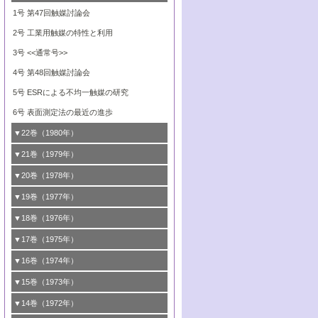
8号 触媒学会創立30周年記念 創立30周年
7号 電極の応用と機能をさぐる
6号 第58回触媒討論会
造の動的解析
5号 固体，錯体および生体触媒による簡単
4号 活性点の構造と機能
3号 希土類元素化合物の触媒作用
2号 <<通常号>>
1号 第47回触媒討論会
にあたって/触媒学会創立30周年記念 触媒
な分子の活性化 水および低級アルカン
8号 《通常号》
7号 触媒構造の精密制御
5号 第54回触媒討論会
4号 <<通常号>>
3号 Rhを越えられるか
2号 工業用触媒の特性と利用
化学の現状と展望
6号 第56回触媒討論会
8号 触媒構造の精密制御
6号 固体，錯体および生体触媒による簡単
5号 第52回触媒討論会
4号 第50回触媒討論会
3号 <<通常号>>
7号 金属微粒子とクラスターの触媒作用
な分子の活性化 N
およびO
2
2
6号 触媒・酵素の特異性とセンサー
5号 <<通常号>>
4号 第48回触媒討論会
8号 《通常号》
6号 <<通常号>>
5号 ESRによる不均一触媒の研究
6号 表面測定法の最近の進歩
▼22巻（1980年）
1号 第45回触媒討論会
▼21巻（1979年）
2号 石炭
1号 均一系と不均一系における触媒作用の
▼20巻（1978年）
関連
3号 資源・エネルギーと触媒
1号 第42回触媒討論会
▼19巻（1977年）
2号 均一系と不均一系における触媒作用の
4号 第46回触媒討論会
2号 触媒利用の新しい展開
1号 第40回触媒討論会
▼18巻（1976年）
関連/高校では触媒をどのように教えている
5号 資源・エネルギーと触媒
3号 新しい担体を求めて/触媒利用の新しい
2号 <<通常号>>
1号 第38回触媒討論会
▼17巻（1975年）
か
展開
6号 資源・エネルギーと触媒
3号 <<通常号>>
2号 <<通常号>>
1号 第36回触媒討論会
▼16巻（1974年）
3号 均一系と不均一系における触媒作用の
4号 第43回触媒討論会
関連
4号 第41回触媒討論会
3号 触媒寿命とその予測
2号 固体表面の新しい研究方法
1号 第34回触媒討論会
▼15巻（1973年）
5号 <<通常号>>
4号 第44回触媒討論会
5号 触媒調製法
4号 第39回触媒討論会
3号 固体表面の新しい研究方法
2号 <<通常号>>
1号 第32回触媒討論会
▼14巻（1972年）
6号 <<通常号>>
5号 均一系と不均一系における触媒作用の
6号 触媒反応の分子レベルでのアプローチ