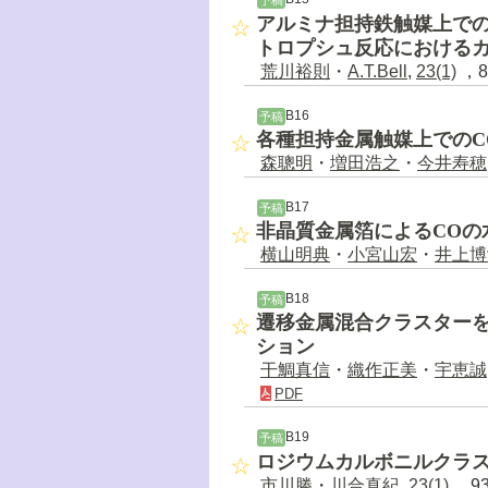
予稿
アルミナ担持鉄触媒上で
トロプシュ反応における
荒川裕則
・
A.T.Bell
,
23(1)
，8
B16
予稿
各種担持金属触媒上でのC
森聰明
・
増田浩之
・
今井寿穂
B17
予稿
非晶質金属箔によるCOの
横山明典
・
小宮山宏
・
井上博
B18
予稿
遷移金属混合クラスター
ション
干鯛真信
・
織作正美
・
宇恵誠
PDF
B19
予稿
ロジウムカルボニルクラス
市川勝
・
川合真紀
,
23(1)
，93