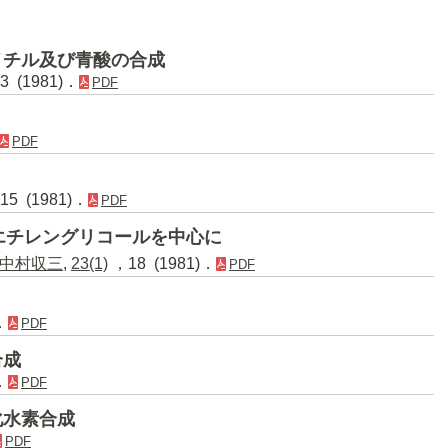
メチル及び青酸の合成
 (1981)．
PDF
PDF
5 (1981)．
PDF
エチレングリコールを中心に
中村収三
,
23(1)
，18 (1981)．
PDF
．
PDF
合成
．
PDF
化水素合成
PDF