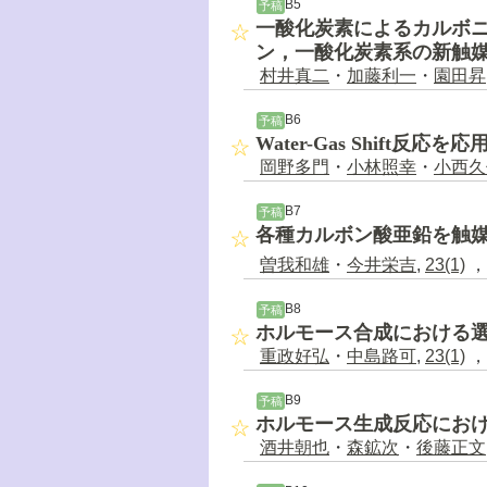
B5
予稿
一酸化炭素によるカルボ
ン，一酸化炭素系の新触
村井真二
・
加藤利一
・
園田昇
B6
予稿
Water-Gas Shift
岡野多門
・
小林照幸
・
小西久
B7
予稿
各種カルボン酸亜鉛を触媒
曽我和雄
・
今井栄吉
,
23(1)
，5
B8
予稿
ホルモース合成における
重政好弘
・
中島路可
,
23(1)
，6
B9
予稿
ホルモース生成反応にお
酒井朝也
・
森鉱次
・
後藤正文