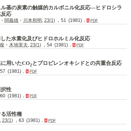
ニル基の炭素の触媒的カルボニル化反応―ヒドロシラ
媒反応
・
関義雄
・
川本和明
,
23(1)
，51 (1981)．
PDF
反応を応用した水素化及びヒドロホルミル化反応
俊
・
木地実夫
,
23(1)
，54 (1981)．
PDF
に用いたCO
とプロピレンオキシドとの共重合反応
2
7 (1981)．
PDF
選択性
0 (1981)．
PDF
ける活性種
,
23(1)
，63 (1981)．
PDF