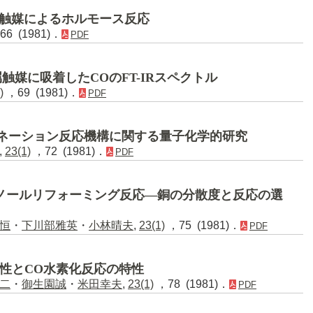
基触媒によるホルモース反応
6 (1981)．
PDF
媒に吸着したCOのFT-IRスペクトル
)
，69 (1981)．
PDF
ネーション反応機構に関する量子化学的研究
,
23(1)
，72 (1981)．
PDF
ノールリフォーミング反応―銅の分散度と反応の選
恒
・
下川部雅英
・
小林晴夫
,
23(1)
，75 (1981)．
PDF
応性とCO水素化反応の特性
二
・
御生園誠
・
米田幸夫
,
23(1)
，78 (1981)．
PDF