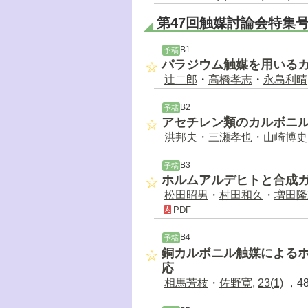
第47回触媒討論会特集
B1
予稿
パラジウム触媒を用いる
辻二郎
・
高橋孝志
・
永島利晴
B2
予稿
アセチレン類のカルボニル
洪邦夫
・
三瀬孝也
・
山崎博史
B3
予稿
ホルムアルデヒトと合成
松田昭男
・
村田和久
・
増田隆
PDF
B4
予稿
銅カルボニル触媒によるホ
応
相馬芳枝
・
佐野寛
,
23(1)
，48