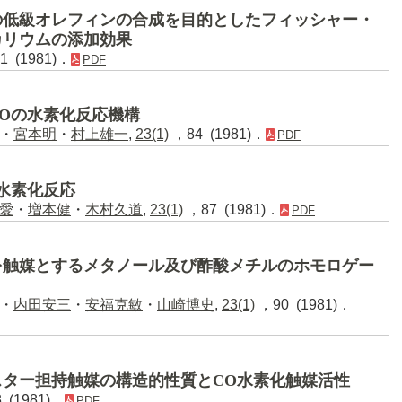
の低級オレフィンの合成を目的としたフィッシャー・
カリウムの添加効果
1 (1981)．
PDF
Oの水素化反応機構
・
宮本明
・
村上雄一
,
23(1)
，84 (1981)．
PDF
水素化反応
愛
・
増本健
・
木村久道
,
23(1)
，87 (1981)．
PDF
を触媒とするメタノール及び酢酸メチルのホモロゲー
・
内田安三
・
安福克敏
・
山崎博史
,
23(1)
，90 (1981)．
ター担持触媒の構造的性質とCO水素化触媒活性
 (1981)．
PDF