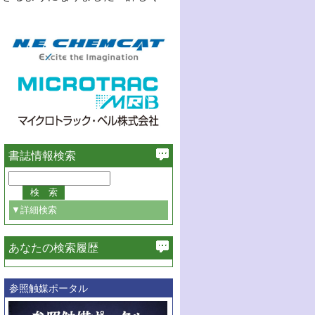
書誌情報検索
▼詳細検索
あなたの検索履歴
必ず含む
参照触媒ポータル
巻・号指定
巻
号