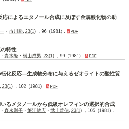
反応によるエタノール合成に及ぼす金属酸化物の助
一
・
市川勝
,
23(1)
，96 (1981)．
PDF
媒の特性
・
青木隆
・
横山成男
,
23(1)
，99 (1981)．
PDF
の転化反応―生成物分布に与えるゼオライトの酸性質
,
23(1)
，102 (1981)．
PDF
用いるメタノ一ルから低級オレフィンの選択的合成
・
森永則子
・
蟹江敏広
・
武上善信
,
23(1)
，105 (1981)．