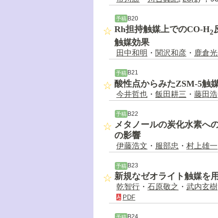
B20
予稿
Rh担持触媒上でのCO-H
2
触媒効果
田中和明
・
関沢和彦
・
鹿倉光
B21
予稿
酸性点からみたZSM-5触
今井哲也
・
飯田耕三
・
藤田浩
B22
予稿
メタノールの炭化水素へ
の影響
伊藤浩文
・
服部忠
・
村上雄一
B23
予稿
新規なゼオライト触媒を
乾智行
・
石原敬之
・
武内玄樹
PDF
B24
予稿