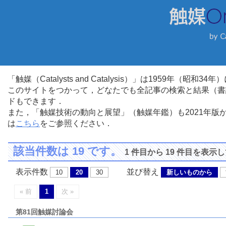
「触媒（Catalysts and Catalysis）」は1959年（昭
このサイトをつかって，どなたでも全記事の検索と結果（書
ドもできます．
また，「触媒技術の動向と展望」（触媒年鑑）も2021年
は
こちら
をご参照ください．
該当件数は 19 です。
1 件目から 19 件目を表示
表示件数
並び替え
10
20
30
新しいものから
« 前
1
次 »
第81回触媒討論会