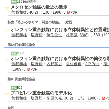
2B04依頼講演
予稿
メタロセン触媒の最近の進歩
曽我和雄
,
40(2)
，130 (1998)．
PDF
特集「広がるポリマー関連の触媒」・総説
オレフィン重合触媒における立体特異性と位置選
曽我和雄
・
塩野毅
・
魚住俊也
・
朴準励
,
33(8)
，530 (19
第64回触媒討論会
2B06
予稿
オレフィン重合触媒における立体特異性の簡便な
曽我和雄
・
塩野毅
・
内野英史
・
魚住俊也
・
J.P.Park
・
扇
(1989)．
PDF
第61回触媒討論会
B12
予稿
プロピレン重合触媒のモデル化
曽我和雄
・
塩野毅
・
柳原久嘉
,
30(2)
，172 (1988)．
P
時評