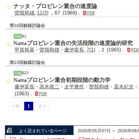
ナッタ・プロピレン重合の速度論
曽我和雄
,
11(3)
，67 (1969)．
PDF
第16回触媒討論会
B1
予稿
Nattaプロピレン重合の失活段階の速度論的研究
甲賀裕基
・
曽我和雄
・
慶伊富長
,
7(1)
，2 (1965)．
PD
第13回触媒討論会
B22
予稿
Nattaプロピレン重合初期段階の動力学
慶伊富長
・
高木徳二
・
太平雅也
・
曽我和雄
・
斎木紀次
・
(1963)．
PDF
« 前
1
次 »
よく読まれているページ
2026年05月07日 ～ 2026年08