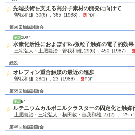
先端技術を支える高分子素材の開発に向けて
曽我和雄
,
30(6)
，365 (1988)．
PDF
第60回触媒討論会
2D07
予稿
水素化活性におよぼすRu微粒子触媒の電子的効果
三宅弘人
・
土肥義治
・
曽我和雄
,
29(6)
，450 (1987)．
総説
オレフィン重合触媒の最近の進歩
曽我和雄
,
28(1)
，23 (1986)．
PDF
第55回触媒討論会
B4
予稿
ルテニウムカルボニルクラスターの固定化と触媒
土肥義治
・
三宅弘人
・
横田敦
・
曽我和雄
,
27(2)
，125 (
第49回触媒討論会