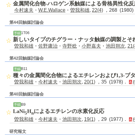
金属間化合物-ハロゲン系触媒による骨格異性化反
今村速夫
・
W.E.Wallace
・
曽我和雄
,
22(4)
，268 (1980
第44回触媒討論会
1T06
予稿
新しいタイプのチグラー・ナッタ触媒の調製とそ
曽我和雄
・
佐野庸治
・
寺野稔
・
小野嘉夫
・
池田朔次
,
21(
第42回触媒討論会
B11
予稿
種々の金属間化合物によるエチレンおよび1,3-ブ
曽我和雄
・
今村速夫
・
池田朔次
,
20(1)
，35 (1978)．
第40回触媒討論会
B9
予稿
LaNi
H
によるエチレンの水素化反応
5
n
曽我和雄
・
今村速夫
・
池田朔次
,
19(1)
，29 (1977)．
研究報文