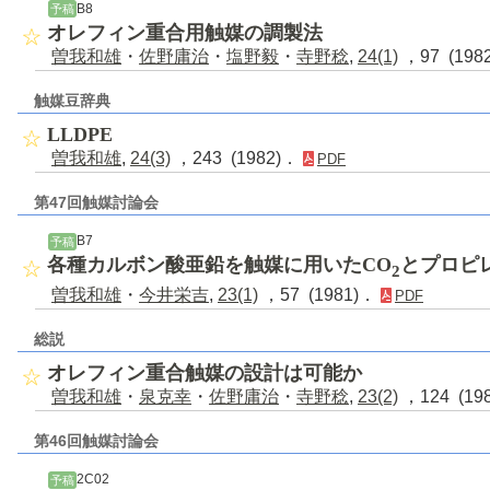
B8
予稿
オレフィン重合用触媒の調製法
曽我和雄
・
佐野庸治
・
塩野毅
・
寺野稔
,
24(1)
，97 (198
触媒豆辞典
LLDPE
曽我和雄
,
24(3)
，243 (1982)．
PDF
第47回触媒討論会
B7
予稿
各種カルボン酸亜鉛を触媒に用いたCO
とプロピ
2
曽我和雄
・
今井栄吉
,
23(1)
，57 (1981)．
PDF
総説
オレフィン重合触媒の設計は可能か
曽我和雄
・
泉克幸
・
佐野庸治
・
寺野稔
,
23(2)
，124 (19
第46回触媒討論会
2C02
予稿