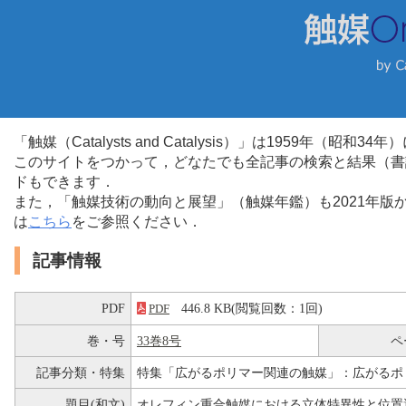
「触媒（Catalysts and Catalysis）」は1959年（昭
このサイトをつかって，どなたでも全記事の検索と結果（書
ドもできます．
また，「触媒技術の動向と展望」（触媒年鑑）も2021年
は
こちら
をご参照ください．
記事情報
PDF
446.8 KB(閲覧回数：1回)
PDF
巻・号
33巻8号
ペ
記事分類・特集
特集「広がるポリマー関連の触媒」：広がるポ
題目(和文)
オレフィン重合触媒における立体特異性と位置