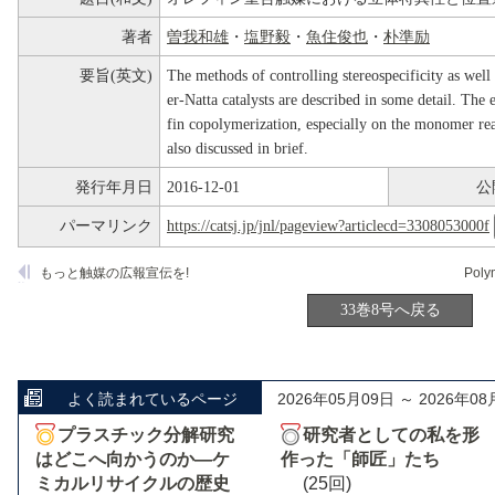
著者
曽我和雄
・
塩野毅
・
魚住俊也
・
朴準励
要旨(英文)
The methods of controlling stereospecificity as well 
er-Natta catalysts are described in some detail. The ef
fin copolymerization, especially on the monomer reac
also discussed in brief.
発行年月日
2016-12-01
公
パーマリンク
https://catsj.jp/jnl/pageview?articlecd=3308053000f
もっと触媒の広報宣伝を!
33巻8号へ戻る
よく読まれているページ
2026年05月09日 ～ 2026年08
プラスチック分解研究
研究者としての私を形
はどこへ向かうのか―ケ
作った「師匠」たち
ミカルリサイクルの歴史
(25回)