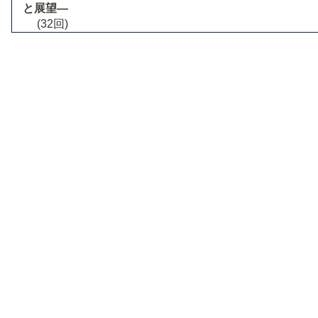
と展望―
(32回)