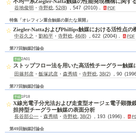
不均一系Ziegler-Natta触媒の性能発現機構に関
谷地俊明
・
寺野稔
,
52(8)
，547 (2010)．
PDF
特集「オレフィン重合触媒の新たな展開」
Ziegler-NattaおよびPhillips触媒における活性
中谷久之
・
劉柏平
・
寺野稔
,
46(8)
，622 (2004)．
PDF
第77回触媒討論会
2A01
予稿
ストップフロー法を用いた高活性チーグラー触媒
田篠邦彦
・
飯塚武彦
・
森秀晴
・
寺野稔
,
38(2)
，90 (199
第77回触媒討論会
1P18
予稿
X線光電子分光法および走査型オージェ電子顕微
担持型チーグラー触媒の表面分析
長谷部公一
・
森秀晴
・
寺野稔
,
38(2)
，193 (1996)．
P
第49回触媒討論会