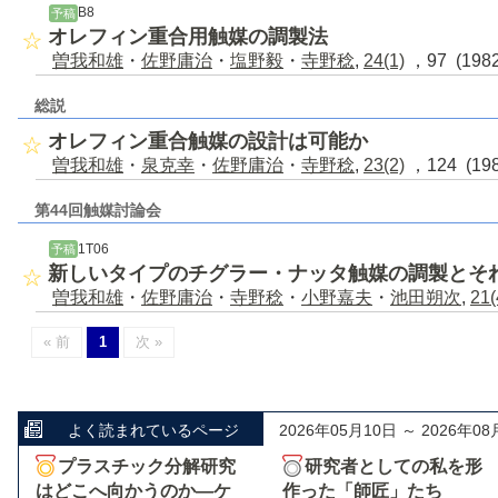
B8
予稿
オレフィン重合用触媒の調製法
曽我和雄
・
佐野庸治
・
塩野毅
・
寺野稔
,
24(1)
，97 (198
総説
オレフィン重合触媒の設計は可能か
曽我和雄
・
泉克幸
・
佐野庸治
・
寺野稔
,
23(2)
，124 (19
第44回触媒討論会
1T06
予稿
新しいタイプのチグラー・ナッタ触媒の調製とそ
曽我和雄
・
佐野庸治
・
寺野稔
・
小野嘉夫
・
池田朔次
,
21(
« 前
1
次 »
よく読まれているページ
2026年05月10日 ～ 2026年08
プラスチック分解研究
研究者としての私を形
はどこへ向かうのか―ケ
作った「師匠」たち