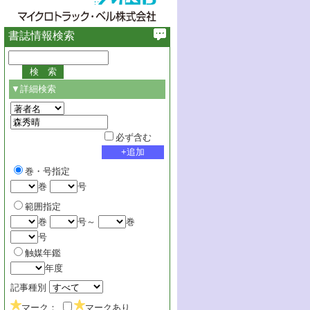
書誌情報検索
▼詳細検索
必ず含む
巻・号指定
巻
号
範囲指定
巻
号～
巻
号
触媒年鑑
年度
記事種別
マーク：
マークあり