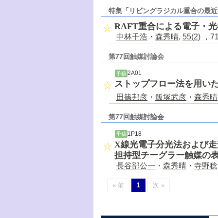
特集「リビングラジカル重合の最近
RAFT重合による電子・
中林千浩
・
森秀晴
,
55(2)
，71
第77回触媒討論会
2A01
予稿
ストップフロー法を用い
田篠邦彦
・
飯塚武彦
・
森秀晴
第77回触媒討論会
1P18
予稿
X線光電子分光法および
担持型チーグラー触媒の
長谷部公一
・
森秀晴
・
寺野稔
« 前
1
次 »