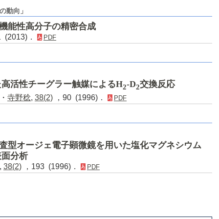
の動向」
光機能性高分子の精密合成
 (2013)．
PDF
た高活性チーグラー触媒によるH
-D
交換反応
2
2
・
寺野稔
,
38(2)
，90 (1996)．
PDF
走査型オージェ電子顕微鏡を用いた塩化マグネシウム
表面分析
,
38(2)
，193 (1996)．
PDF