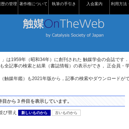
履歴の管理
著作権について
執筆の手引き
入会案内
利用方法・
talysis）」は1959年（昭和34年）に創刊された 触媒学会の会誌です．
も全記事の検索と結果（書誌情報）の表示ができ， 正会員・
（触媒年鑑）も2021年版から，記事の検索やダウンロードが
 件目から 3 件目を表示しています。
び替え
新しいものから
古いものから