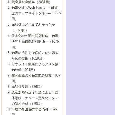
1号 なぜこの触媒が良いのか？
▼44巻（2002年）
貴金属合金触媒（2051回）
5号 若手会員による触媒研究の未来展望1：
8号 高機能化ポリオレフィンに向けた重合
5号 こんな物質，あんな物質―新たな触媒
7号 持続可能社会実現のための触媒および
5号 水素製造・貯蔵のための触媒技術の新
4号 水分解用光触媒材料
3号 特殊エネルギー場の触媒反応
触媒OnTheWeb Hacks─「触媒」
企業編
2号 第91回触媒討論会
触媒の最近の進展
1号 高次制御された触媒の化学
▼43巻（2001年）
の可能性―
触媒関連技術
しい展開
誌のウェブサイトを使う─（1659
5号 時間分解分光の進歩と応用
4号 生体内における金属の触媒作用
6号 第102回触媒討論会
3号 最近の自動車排ガス処理技術
2号 第89回触媒討論会
1号 グリーンケミストリーと触媒
▼42巻（2000年）
6号 第100回触媒討論会
8号 未来を拓く金属錯体
回）
6号 第98回触媒討論会
6号 第96回触媒討論会
5号 ファインケミカルズの展開に寄与する
7号 触媒・化学反応における計算化学の進
4号 触媒研究の現状と将来─第90回触媒討論
3号 触媒を利用した電気化学の新展開
2号 第87回触媒討論会特集号
1号 触媒反応工学の明日を拓く
▼41巻（1999年）
7号 『結晶の化学』を活かした触媒研究
光触媒はどこまでわかったか
7号 基礎化学品製造の触媒技術
触媒
歩
会Aから
7号 未来型金属錯体触媒開発への展望
4号 ナノ材料の調製と機能化
（1091回）
3号 生体触媒とバイオプロセス
2号 第85回触媒討論会
8号 イオン液体の応用
1号 孔、穴、あな?-特異な空間とその利用-
▼40巻（1998年）
8号 多機能型リアクター
6号 第94回触媒討論会
8号 若手研究者による触媒研究の未来展望
5号 基礎化学品製造の触媒技術
8号 超臨界流体を用いた化学プロセスの新
住友化学の研究開発戦略―触媒
5号 こんな触媒が欲しい
4号 水素製造・利用の触媒化学
3号 反応ダイナミクス
2号 第83回触媒討論会
1号 創立40周年記念・触媒化学この10年の
▼39巻（1997年）
2：大学・研究所編
展開
研究と高機能材料開発―（1075
7号 サブナノレベルでみた新しい表面現象
6号 第92回触媒討論会
6号 第90回触媒討論会
5号 触媒研究における新しい切り口：コン
進展と21世紀への提言/創立40周年記念・触
4号 超臨界流体の触媒反応への応用
3号 均一系触媒反応最前線
1号 均一系と不均一系触媒反応-その特徴と
回）
▼38巻（1996年）
8号 オレフィン重合触媒の新たな展
7号 基礎化学品製造の触媒技術
ビナトリアルケミストリー
媒学会この10年の歩みとこれから/創立40周
7号 触媒研究と学術雑誌/情報
5号 触媒のおもしろさをどのように伝える
接点
触媒の活性を徹底的に使い切る
4号 実用炭素材料の新展開
1号 触媒の構造と触媒作用/C1化学を中心と
▼37巻（1995年）
年記念・記録は語る
8号 資源の循環と触媒技術
6号 第88回触媒討論会特集号
か
ための技術（1019回）
8号 若い世代からみた触媒化学の現状と未
2号 第79回触媒討論会
5号 研究の方法論を考える
する21世紀への触媒
1号 ファインケミカルズと固体触媒
▼36巻（1994年）
2号 第81回触媒討論会
ゼオライト触媒によるクメン接
来
7号 企業における触媒研究のブレークスル
6号 第86回触媒討論会
3号 最新NO除去触媒の実用化研究
6号 第84回触媒討論会
2号 第77回触媒討論会
2号 第75回触媒討論会
触分解（921回）
1号 電気化学と触媒
▼35巻（1993年）
ー
3号 計算機触媒化学へのさそい
7号 水素化精製触媒の新しい展開
4号 新しい反応場を目指した触媒調製
7号 機能性金属材料と触媒
3号 オリンピックメダル:金・銀・銅はどん
酸化亜鉛の光触媒能の研究（837
3号 希土類を利用した触媒
2号 第73回触媒討論会
8号 この材料を触媒として使ってみません
4号 触媒劣化の制御と予測
1号 工業触媒開発マニュアル―探索から工
▼34巻（1992年）
8号 新しい反応性と機能性を目指した金属
な触媒作用を示すか
回）
5号 反応・分離技術の新しい展開
8号 触媒研究へのNMRの応用と展望
か？
業化まで
4号 触媒とリサイクル
3号 C4化学の展開
5号 最新の実用プロセスと触媒
クラスタ-化学
1号 インパクトを与えたこの研究
▼33巻（1991年）
光触媒反応（826回）
4号 触媒作用における機能の複合化
6号 第80回触媒討論会
2号 第71回触媒討論会
5号 エネルギー変換触媒
4号 《通常号》
6号 第82回触媒討論会
急速加熱急速冷却法による十面
2号 第69回触媒討論会
1号 触媒プロセス開発マニュアル―探索か
▼32巻（1990年）
5号 未来を拓け！若手研究者
7号 無機―有機ハイブリッド材料の新展開
3号 研究開発のうらおもて―着想と展開
体形状アナタース型酸化チタン
6号 第76回触媒討論会
5号 《通常号》
ら工業化まで，知っておきたいこと PartII
7号 ナノ構造体の化学
3号 ケミカルズ合成触媒―新しい展開と応
1号 21世紀に向けて触媒研究の飛躍をめざ
▼31巻（1989年）
6号 第78回触媒討論会
8号 AFMでみる世界
の気相合成（770回）
4号 触媒劣化と寿命の予測
7号 表面吸着相の新しい展開
用
6号 第74回触媒討論会
2号 第67回触媒討論会
8号 あの反応は今
す―触媒化学の裾野を広げよう
1号 情報科学と反応設計・材料設計
▼30巻（1988年）
7号 ダイナミックな領域への触媒研究の展
平成25年度触媒学会表彰（699
5号 環境に優しい触媒
8号 マイクロポーラス・クリスタル触媒の
4号 触媒調製の科学と技術の最前線
7号 半導体光触媒の基礎と広がり
3号 光触媒
2号 第65回触媒討論会
開/C1化学を中心とする21世紀への触媒
回）