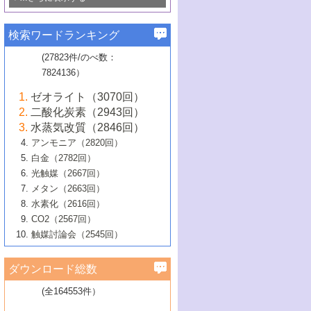
若き触媒の研究者たち～（1）
3号 水処理のための触媒化学
5号 情報学的手法を用いた触媒開発
6号 ヘテロ接合界面
関わる触媒開発動向
B号 第133回触媒討論会（2023年）
6号 窒素とリンの循環のための触媒・機
3号 ナノ粒子・クラスター触媒の最前線
2号 機能性材料の局所構造解析のための
5号 若手による情報発信企画～とびたて
▼58巻（2016年）
4号 光触媒を用いた水分解の最新の研究
6号 カーボンニュートラルに向けた電解
B号 第135回触媒討論会（2025年）
3号 精密高分子合成に関する最近の研究
能性材料
最先端技術
検索ワードランキング
4号 60周年記念企画
若き触媒の研究者たち～（2）
動向
技術
1号 ユニークな構造の高分子を生み出す触
▼57巻（2015年）
動向
B号 第131回触媒討論会（2023年）
3号 無機分離膜材料の開発と触媒反応プ
5号 進化するゼオライト合成技術
6号 石油のノーブル・ユースを志向した
媒技術
(27823件/のべ数：
5号 次世代の触媒プロセスを支えるマイ
B号 第127回触媒討論会（2021年・オン
1号 水素キャリアにかかわる触媒技術の新
4号 バイオマス化成品製造のための触媒
▼56巻（2014年）
ロセスへの適用
触媒技術
7824136）
クロ波
6号 非貴金属系触媒における電気化学的
ライン開催(Zoom)のみ）
2号 リグニンからの化成品製造に向けた触
展開
技術
1号 特殊環境場を利用した材料合成
▼55巻（2013年）
4号 触媒研究における計算科学の利用
酸素還元反応
B号 第129回触媒討論会（2022年・京都
媒技術
6号 メタン転換技術の最新動向
ゼオライト（3070回）
2号 石油精製用触媒の最近の進展
5号 固体触媒による含窒素有機化合物変
2号 光触媒反応機構に関する最新の研究動
1号 高耐久性燃料電池システム用触媒にお
大学：オンライン・対面開催）
▼54巻（2012年）
5号 水素のふるまいを解き明かす最先端
B号 第121回触媒討論会（2018年・東京
3号 触媒研究の最先端～とびたて若き研究
二酸化炭素（2943回）
B号 第125回触媒討論会（2020年・工学
換の最前線
3号 固体酸化物形燃料電池（SOFC）におけ
向
ける新展開
研究
大学）
1号 規則性多孔体の利用技術における最近
▼53巻（2011年）
者たち～（1）
水蒸気改質（2846回）
院大学）
るアノード触媒上での燃料直接改質技術
6号 貴金属使用量低減に向けた自動車排
3号 固体高分子形燃料電池カソード触媒の
2号 リビングラジカル重合の最近の動向
6号 低級アルカンの有効利用のための触
の進歩
アンモニア（2820回）
4号 触媒研究の最先端～とびたて若き研究
1号 金属学から見る合金触媒の新展開
▼52巻（2010年）
ガス浄化触媒の開発
4号 コアシェル構造の制御による触媒機能
開発動向
媒技術
白金（2782回）
3号 天然ガスの化学工業的展開に関する触
2号 第109回触媒討論会
者たち～（2）
2号 第107回触媒討論会
の向上
1号 触媒の劣化対策と長寿命触媒開発
B号 第123回触媒討論会（2019年・大阪
▼51巻（2009年）
4号 人工光合成に向けた近年のアプローチ
光触媒（2667回）
媒技術
B号 第119回触媒討論会（2017年・首都
3号 貴金属低減技術の最新動向
5号 触媒研究の最先端～とびたて若き研究
市立大学）
3号 触媒のその場観察法の進歩（１）
5号 工業触媒およびその周辺技術の最近の
2号 第105回触媒討論会
1号 炭素材料－熱い注目を集める材料－
▼50巻（2008年）
メタン（2663回）
大学東京）
5号 未利用熱エネルギーの有効活用に貢献
4号 貴金属触媒の精密構造制御とその活用
者たち～（3）
4号 貴金属代替技術の最新動向
進歩
水素化（2616回）
4号 触媒のその場観察法の進歩（２）
3号 ナノ構造が拓く新機能
する触媒技術
2号 第103回触媒討論会
1号 触媒化学と学会のこの10年，半世紀，
▼49巻（2007年）
5号 バイオマス化成品製造のための固体触
6号 イオニクス材料と燃料電池・電解合成
5号 光触媒による物質変換反応の新展開
CO2（2567回）
6号 ナノシート
5号 不活性結合の触媒的活性化による有機
そして未来
4号 活性サイトおよびその環境の精密な設
6号 ポリオキソメタレート
3号 環境浄化用光触媒の現状と課題
媒の開発
1号 含フッ素化合物の合成と触媒
▼48巻（2006年）
の最新の研究動向
触媒討論会（2545回）
6号 グラフェン
合成
B号 第115回触媒討論会（2015年・成蹊大
計による触媒の高機能化
2号 第101回触媒討論会
B号 第113回触媒討論会（2014年・ロワジ
4号 水素社会の実現に向けた水素製造・貯
6号 ナノ空間─吸着状態解析から新機能開拓
2号 第99回触媒討論会
B号 第117回触媒討論会（2016年・大阪府
1号 固体酸触媒の最近の進歩
▼47巻（2005年）
学）
7号 水素を利用する化成品合成の新潮流
6号 新しい固体酸触媒技術
5号 触媒を有効に使うための技術
ールホテル豊橋）
蔵技術の進歩
まで─
3号 メソポーラス物質の新展開
立大学）
3号 実用的ファインケミカル合成プロセス
ダウンロード総数
2号 第97回触媒討論会
1号 最近の触媒担体とその効果
▼46巻（2004年）
7号 ゼオライト合成における最近の進歩
6号 第106回触媒討論会
5号 CO
が関わる触媒・材料
B号 第111回触媒討論会（2013年・関西大
4号 錯体を利用したユニークな表面構造の
を実現する触媒
2
3号 リビング重合触媒の最近の展開
2号 第95回触媒討論会
(全164553件）
1号 部分酸化反応触媒の最前線
▼45巻（2003年）
学）
構築と機能
7号 有機分子触媒による精密有機合成
4号 バイオマス活用のための技術開発
6号 第104回触媒討論会
4号 今後の液体燃料を支える触媒技術
3号 化成品を合成するゼオライト触媒
2号 第93回触媒討論会