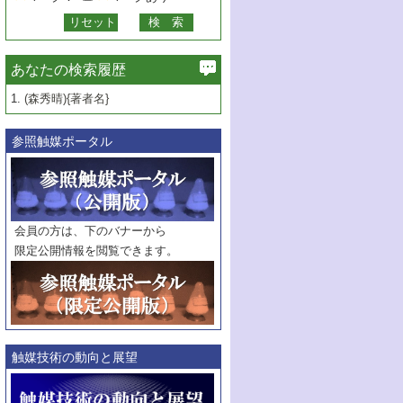
あなたの検索履歴
1.
(森秀晴){著者名}
参照触媒ポータル
会員の方は、下のバナーから
限定公開情報を閲覧できます。
触媒技術の動向と展望