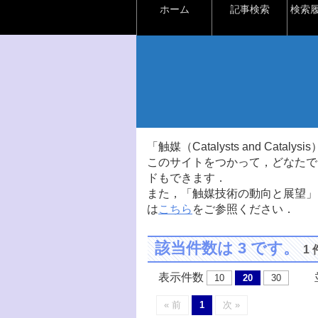
ホーム
記事検索
検索
「触媒（Catalysts and Ca
このサイトをつかって，どなたで
ドもできます．
また，「触媒技術の動向と展望」
は
こちら
をご参照ください．
該当件数は 3 です。
1
表示件数
並
10
20
30
« 前
1
次 »