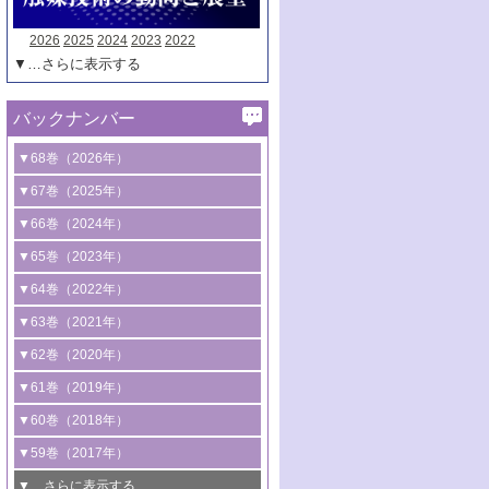
2026
2025
2024
2023
2022
▼…さらに表示する
バックナンバー
▼68巻（2026年）
1号 過酸化水素合成に関する研究動向
▼67巻（2025年）
2号 コンピューター技術により加速する
1号 CO
水素化によるグリーン燃料/グリ
▼66巻（2024年）
2
触媒開発
ーンケミカル製造
1号 低次元ナノ構造を有する触媒材料
▼65巻（2023年）
3号 有機分子変換やCO
資源化のための
2
2号 水素製造のための水分解技術に関す
2号 規制反応場を活用した固体触媒研究
1号 炭素が関わる触媒機能
▼64巻（2022年）
光触媒に関する最近の研究
る最近の研究
の新展開
2号 プラスチックケミカルリサイクルの
1号 合成ガス製造とCOを用いるケミカル
▼63巻（2021年）
B号 第137回触媒討論会（2026年）
3号 オレフィン系樹脂の精密合成に関す
3号 未踏分子変換を目指した酸化触媒プ
ための触媒技術
ズ合成の最新動向
1号 金触媒の新展開
▼62巻（2020年）
る最新技術
ロセスの最前線
3号 非酸化物系金属化合物を基盤とした
2号 化学品合成のための合金触媒開発
2号 ペロブスカイト
1号 触媒設計を拓く欠陥構造のキャラク
▼61巻（2019年）
4号 アルコール類の効率的変換を実現す
4号 シンクロトロン放射光および中性子
触媒材料の開発
3号 CO
の排出削減および有効活用のた
タリゼーション
2
3号 特殊反応場を利用した触媒的分子変
る非貴金属触媒の研究動向
線を利用した触媒解析技術の最先端
1号 物質移動制御に着目した触媒プロセ
▼60巻（2018年）
4号 格子酸素・格子酸素欠陥を利用した
めの触媒技術
換反応
2号 機能化学品製造に資するクリーンな
ス開発
5号 ゼオライトの合成と応用における研
5号 単原子触媒
触媒反応
1号 固体酸触媒の最新の研究動向
▼59巻（2017年）
触媒的酸化反応
4号 若手による情報発信企画～とびたて
4号 多孔質材料を用いた触媒の新展開
究動向
2号 CO
フリー水素サプライチェーンに
2
6号 参照触媒委員会からのお知らせ
5号 生体触媒によるエネルギー変換反応
2号 二酸化炭素からの有用化学品合成
1号 いたるところに，触媒
▼…さらに表示する