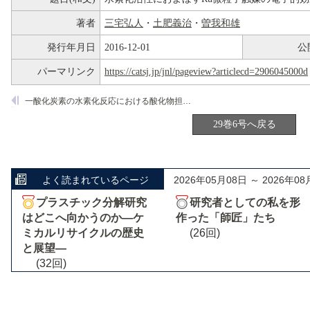
著者
三宅弘人
・
土肥義治
・
曽我和雄
発行年月日
2016-12-01
公
パーマリンク
https://catsj.jp/jnl/pageview?articlecd=2906045000d
一酸化炭素の水素化反応における酸化物担持Co-Ni合金触媒の担体効果
29巻6号へ戻る
よく読まれているページ
2026年05月08日 ～ 2026年08
プラスチック分解研究
研究者としての私を形
はどこへ向かうのか―ケ
作った「師匠」たち
ミカルリサイクルの歴史
(26回)
と展望―
(32回)