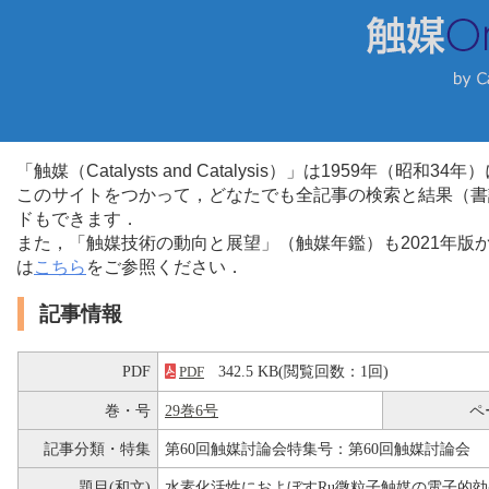
「触媒（Catalysts and Catalysis）」は1959年（昭
このサイトをつかって，どなたでも全記事の検索と結果（書
ドもできます．
また，「触媒技術の動向と展望」（触媒年鑑）も2021年
は
こちら
をご参照ください．
記事情報
PDF
342.5 KB(閲覧回数：1回)
PDF
巻・号
29巻6号
ペ
記事分類・特集
第60回触媒討論会特集号：第60回触媒討論会
題目(和文)
水素化活性におよぼすRu微粒子触媒の電子的効