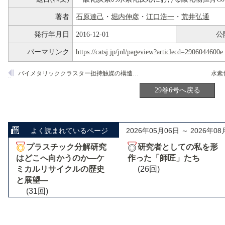
著者
石原達己
・
堀内伸彦
・
江口浩一
・
荒井弘通
発行年月日
2016-12-01
公
パーマリンク
https://catsj.jp/jnl/pageview?articlecd=2906044600e
バイメタリッククラスター担持触媒の構造と触媒特性:CO挿入反応に対するFeの促進効果
29巻6号へ戻る
よく読まれているページ
2026年05月06日 ～ 2026年08
プラスチック分解研究
研究者としての私を形
はどこへ向かうのか―ケ
作った「師匠」たち
ミカルリサイクルの歴史
(26回)
と展望―
(31回)