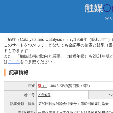
「触媒（Catalysts and Catalysis）」は1959年（昭
このサイトをつかって，どなたでも全記事の検索と結果（書
ドもできます．
また，「触媒技術の動向と展望」（触媒年鑑）も2021年
は
こちら
をご参照ください．
記事情報
PDF
404.5 KB(閲覧回数：5回)
PDF
巻・号
29巻6号
ペ
記事分類・特集
第60回触媒討論会特集号：第60回触媒討論会
題目(和文)
一酸化炭素の水素化反応における酸化物担持Co