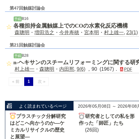
第47回触媒討論会
B16
予稿
各種担持金属触媒上でのCOの水素化反応機構
森聰明
・
増田浩之
・
今井寿穂
・
宮本明
・
村上雄一
,
23(1)
第21回触媒討論会
B28
予稿
n-ヘキサンのスチームリフォーミングに関する研
村上雄一
・
森聰明
・
内田熈
,
9(6)
，90 (1967)．
PDF
« 前
1
次 »
よく読まれているページ
2026年05月08日 ～ 2026年08
プラスチック分解研究
研究者としての私を形
はどこへ向かうのか―ケ
作った「師匠」たち
ミカルリサイクルの歴史
(26回)
と展望―