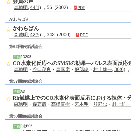
会員の声
森聰明
,
44(1)
，56 (2002)．
PDF
かわらばん
かわらばん
森聰明
,
42(5)
，343 (2000)．
PDF
第62回触媒討論会
2D208
予稿
CO水素化反応へのSMSIの効果―パルス表面反
森聰明
・
谷口茂良
・
森嘉彦
・
服部忠
・
村上雄一
,
30(6)
，
第57回触媒討論会
A3
予稿
Rh触媒上でのCO水素化表面反応における担体・
森聰明
・
森嘉彦
・
高橋直樹
・
宮本明
・
服部忠
・
村上雄一
第58回触媒討論会
2連B06
予稿