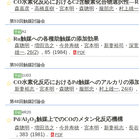
CO水素化反応におけるC2含酸素化合物選択性―R
森嘉彦
・
高橋直樹
・
宮本明
・
森聰明
・
服部忠
・
村上雄一
第53回触媒討論会
A1
予稿
Ru触媒への各種助触媒の添加効果
森聰明
・
増田浩之
・
今井寿穂
・
宮本明
・
新妻裕司
・
深萱
雄一
,
26(2)
，85 (1984)．
PDF
第50回触媒討論会
1U03
予稿
CO水素化反応におけるPd触媒へのアルカリの添
新妻裕志
・
宮本明
・
森聰明
・
服部忠
・
村上雄一
,
24(4)
，
第48回触媒討論会
4R20
予稿
Pd/Al
O
触媒上でのCOのメタン化反応機構
2
3
森聰明
・
増田浩之
・
今井寿穂
・
宮本明
・
新妻裕志
・
長谷
，383 (1981)．
PDF