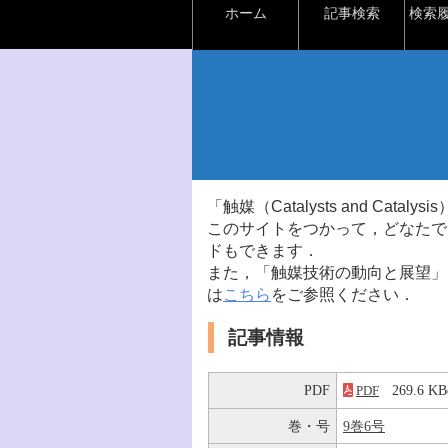
ホーム
記事検索
検索
「触媒（Catalysts and Ca
このサイトをつかって，どなたで
ドもできます．
また，「触媒技術の動向と展望」
は
こちら
をご参照ください．
記事情報
PDF
269.6 
PDF
巻・号
9巻6号