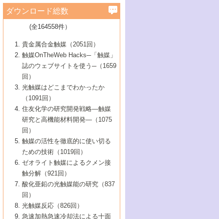
学）
7号 水素を利用する化成品合成の新潮流
6号 新しい固体酸触媒技術
5号 触媒を有効に使うための技術
ールホテル豊橋）
蔵技術の進歩
まで─
3号 メソポーラス物質の新展開
立大学）
3号 実用的ファインケミカル合成プロセス
ダウンロード総数
2号 第97回触媒討論会
1号 最近の触媒担体とその効果
▼46巻（2004年）
7号 ゼオライト合成における最近の進歩
6号 第106回触媒討論会
5号 CO
が関わる触媒・材料
B号 第111回触媒討論会（2013年・関西大
4号 錯体を利用したユニークな表面構造の
を実現する触媒
2
3号 リビング重合触媒の最近の展開
2号 第95回触媒討論会
(全164558件）
1号 部分酸化反応触媒の最前線
▼45巻（2003年）
学）
構築と機能
7号 有機分子触媒による精密有機合成
4号 バイオマス活用のための技術開発
6号 第104回触媒討論会
4号 今後の液体燃料を支える触媒技術
3号 化成品を合成するゼオライト触媒
2号 第93回触媒討論会
1号 なぜこの触媒が良いのか？
▼44巻（2002年）
貴金属合金触媒（2051回）
5号 若手会員による触媒研究の未来展望1：
8号 高機能化ポリオレフィンに向けた重合
5号 こんな物質，あんな物質―新たな触媒
7号 持続可能社会実現のための触媒および
5号 水素製造・貯蔵のための触媒技術の新
4号 水分解用光触媒材料
3号 特殊エネルギー場の触媒反応
触媒OnTheWeb Hacks─「触媒」
企業編
2号 第91回触媒討論会
触媒の最近の進展
1号 高次制御された触媒の化学
▼43巻（2001年）
の可能性―
触媒関連技術
しい展開
誌のウェブサイトを使う─（1659
5号 時間分解分光の進歩と応用
4号 生体内における金属の触媒作用
6号 第102回触媒討論会
3号 最近の自動車排ガス処理技術
2号 第89回触媒討論会
1号 グリーンケミストリーと触媒
▼42巻（2000年）
6号 第100回触媒討論会
8号 未来を拓く金属錯体
回）
6号 第98回触媒討論会
6号 第96回触媒討論会
5号 ファインケミカルズの展開に寄与する
7号 触媒・化学反応における計算化学の進
4号 触媒研究の現状と将来─第90回触媒討論
3号 触媒を利用した電気化学の新展開
2号 第87回触媒討論会特集号
1号 触媒反応工学の明日を拓く
▼41巻（1999年）
7号 『結晶の化学』を活かした触媒研究
光触媒はどこまでわかったか
7号 基礎化学品製造の触媒技術
触媒
歩
会Aから
7号 未来型金属錯体触媒開発への展望
4号 ナノ材料の調製と機能化
（1091回）
3号 生体触媒とバイオプロセス
2号 第85回触媒討論会
8号 イオン液体の応用
1号 孔、穴、あな?-特異な空間とその利用-
▼40巻（1998年）
8号 多機能型リアクター
6号 第94回触媒討論会
8号 若手研究者による触媒研究の未来展望
5号 基礎化学品製造の触媒技術
8号 超臨界流体を用いた化学プロセスの新
住友化学の研究開発戦略―触媒
5号 こんな触媒が欲しい
4号 水素製造・利用の触媒化学
3号 反応ダイナミクス
2号 第83回触媒討論会
1号 創立40周年記念・触媒化学この10年の
▼39巻（1997年）
2：大学・研究所編
展開
研究と高機能材料開発―（1075
7号 サブナノレベルでみた新しい表面現象
6号 第92回触媒討論会
6号 第90回触媒討論会
5号 触媒研究における新しい切り口：コン
進展と21世紀への提言/創立40周年記念・触
4号 超臨界流体の触媒反応への応用
3号 均一系触媒反応最前線
1号 均一系と不均一系触媒反応-その特徴と
回）
▼38巻（1996年）
8号 オレフィン重合触媒の新たな展
7号 基礎化学品製造の触媒技術
ビナトリアルケミストリー
媒学会この10年の歩みとこれから/創立40周
7号 触媒研究と学術雑誌/情報
5号 触媒のおもしろさをどのように伝える
接点
触媒の活性を徹底的に使い切る
4号 実用炭素材料の新展開
1号 触媒の構造と触媒作用/C1化学を中心と
▼37巻（1995年）
年記念・記録は語る
8号 資源の循環と触媒技術
6号 第88回触媒討論会特集号
か
ための技術（1019回）
8号 若い世代からみた触媒化学の現状と未
2号 第79回触媒討論会
5号 研究の方法論を考える
する21世紀への触媒
1号 ファインケミカルズと固体触媒
▼36巻（1994年）
2号 第81回触媒討論会
ゼオライト触媒によるクメン接
来
7号 企業における触媒研究のブレークスル
6号 第86回触媒討論会
3号 最新NO除去触媒の実用化研究
6号 第84回触媒討論会
2号 第77回触媒討論会
2号 第75回触媒討論会
触分解（921回）
1号 電気化学と触媒
▼35巻（1993年）
ー
3号 計算機触媒化学へのさそい
7号 水素化精製触媒の新しい展開
4号 新しい反応場を目指した触媒調製
7号 機能性金属材料と触媒
3号 オリンピックメダル:金・銀・銅はどん
酸化亜鉛の光触媒能の研究（837
3号 希土類を利用した触媒
2号 第73回触媒討論会
8号 この材料を触媒として使ってみません
4号 触媒劣化の制御と予測
1号 工業触媒開発マニュアル―探索から工
▼34巻（1992年）
8号 新しい反応性と機能性を目指した金属
な触媒作用を示すか
回）
5号 反応・分離技術の新しい展開
8号 触媒研究へのNMRの応用と展望
か？
業化まで
4号 触媒とリサイクル
3号 C4化学の展開
5号 最新の実用プロセスと触媒
クラスタ-化学
1号 インパクトを与えたこの研究
▼33巻（1991年）
光触媒反応（826回）
4号 触媒作用における機能の複合化
6号 第80回触媒討論会
2号 第71回触媒討論会
5号 エネルギー変換触媒
4号 《通常号》
6号 第82回触媒討論会
急速加熱急速冷却法による十面
2号 第69回触媒討論会
1号 触媒プロセス開発マニュアル―探索か
▼32巻（1990年）