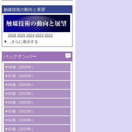
触媒技術の動向と展望
2026
2025
2024
2023
2022
▼…さらに表示する
バックナンバー
▼68巻（2026年）
1号 過酸化水素合成に関する研究動向
▼67巻（2025年）
2号 コンピューター技術により加速する
1号 CO
水素化によるグリーン燃料/グリ
▼66巻（2024年）
2
触媒開発
ーンケミカル製造
1号 低次元ナノ構造を有する触媒材料
▼65巻（2023年）
3号 有機分子変換やCO
資源化のための
2
2号 水素製造のための水分解技術に関す
2号 規制反応場を活用した固体触媒研究
1号 炭素が関わる触媒機能
▼64巻（2022年）
光触媒に関する最近の研究
る最近の研究
の新展開
2号 プラスチックケミカルリサイクルの
1号 合成ガス製造とCOを用いるケミカル
▼63巻（2021年）
B号 第137回触媒討論会（2026年）
3号 オレフィン系樹脂の精密合成に関す
3号 未踏分子変換を目指した酸化触媒プ
ための触媒技術
ズ合成の最新動向
1号 金触媒の新展開
▼62巻（2020年）
る最新技術
ロセスの最前線
3号 非酸化物系金属化合物を基盤とした
2号 化学品合成のための合金触媒開発
2号 ペロブスカイト
1号 触媒設計を拓く欠陥構造のキャラク
▼61巻（2019年）
4号 アルコール類の効率的変換を実現す
4号 シンクロトロン放射光および中性子
触媒材料の開発