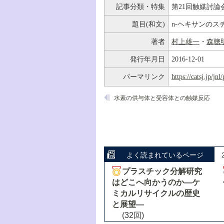
記事分類・特集
第21回触媒討論
題目(和文)
n-ヘキサンの
著者
村上雄一
・
森聰
発行年月日
2016-12-01
パーマリンク
https://catsj.jp/j
水素の供与体と受容体との触媒反応
よく読まれているページ
プラスチック分解研究
はどこへ向かうのか―ケ
ミカルリサイクルの歴史
と展望―
(32回)