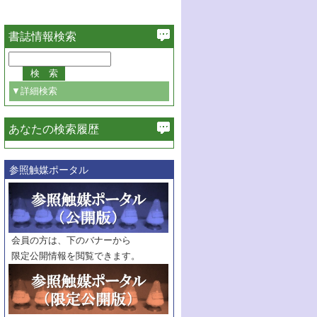
書誌情報検索
▼詳細検索
あなたの検索履歴
必ず含む
参照触媒ポータル
巻・号指定
巻
号
範囲指定
巻
号～
巻
会員の方は、下のバナーから
号
限定公開情報を閲覧できます。
触媒年鑑
年度
記事種別
マーク：
マークあり