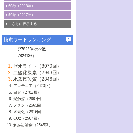
3号 CO
の排出削減および有効活用のた
タリゼーション
2
3号 特殊反応場を利用した触媒的分子変
る非貴金属触媒の研究動向
線を利用した触媒解析技術の最先端
1号 物質移動制御に着目した触媒プロセ
▼60巻（2018年）
4号 格子酸素・格子酸素欠陥を利用した
めの触媒技術
換反応
2号 機能化学品製造に資するクリーンな
ス開発
5号 ゼオライトの合成と応用における研
5号 単原子触媒
触媒反応
1号 固体酸触媒の最新の研究動向
▼59巻（2017年）
触媒的酸化反応
4号 若手による情報発信企画～とびたて
4号 多孔質材料を用いた触媒の新展開
究動向
2号 CO
フリー水素サプライチェーンに
2
6号 参照触媒委員会からのお知らせ
5号 生体触媒によるエネルギー変換反応
2号 二酸化炭素からの有用化学品合成
1号 いたるところに，触媒
▼…さらに表示する
若き触媒の研究者たち～（1）
3号 水処理のための触媒化学
5号 情報学的手法を用いた触媒開発
6号 ヘテロ接合界面
関わる触媒開発動向
B号 第133回触媒討論会（2023年）
6号 窒素とリンの循環のための触媒・機
3号 ナノ粒子・クラスター触媒の最前線
2号 機能性材料の局所構造解析のための
5号 若手による情報発信企画～とびたて
▼58巻（2016年）
4号 光触媒を用いた水分解の最新の研究
6号 カーボンニュートラルに向けた電解
B号 第135回触媒討論会（2025年）
3号 精密高分子合成に関する最近の研究
能性材料
最先端技術
検索ワードランキング
4号 60周年記念企画
若き触媒の研究者たち～（2）
動向
技術
1号 ユニークな構造の高分子を生み出す触
▼57巻（2015年）
動向
B号 第131回触媒討論会（2023年）
3号 無機分離膜材料の開発と触媒反応プ
5号 進化するゼオライト合成技術
6号 石油のノーブル・ユースを志向した
媒技術
(27823件/のべ数：
5号 次世代の触媒プロセスを支えるマイ
B号 第127回触媒討論会（2021年・オン
1号 水素キャリアにかかわる触媒技術の新
4号 バイオマス化成品製造のための触媒
▼56巻（2014年）
ロセスへの適用
触媒技術
7824136）
クロ波
6号 非貴金属系触媒における電気化学的
ライン開催(Zoom)のみ）
2号 リグニンからの化成品製造に向けた触
展開
技術
1号 特殊環境場を利用した材料合成
▼55巻（2013年）
4号 触媒研究における計算科学の利用
酸素還元反応
B号 第129回触媒討論会（2022年・京都
媒技術
6号 メタン転換技術の最新動向
ゼオライト（3070回）
2号 石油精製用触媒の最近の進展
5号 固体触媒による含窒素有機化合物変
2号 光触媒反応機構に関する最新の研究動
1号 高耐久性燃料電池システム用触媒にお
大学：オンライン・対面開催）
▼54巻（2012年）
5号 水素のふるまいを解き明かす最先端
B号 第121回触媒討論会（2018年・東京
3号 触媒研究の最先端～とびたて若き研究
二酸化炭素（2943回）
B号 第125回触媒討論会（2020年・工学
換の最前線
3号 固体酸化物形燃料電池（SOFC）におけ
向
ける新展開
研究
大学）
1号 規則性多孔体の利用技術における最近
▼53巻（2011年）
者たち～（1）
水蒸気改質（2846回）
院大学）
るアノード触媒上での燃料直接改質技術
6号 貴金属使用量低減に向けた自動車排
3号 固体高分子形燃料電池カソード触媒の
2号 リビングラジカル重合の最近の動向
6号 低級アルカンの有効利用のための触
の進歩
アンモニア（2820回）
4号 触媒研究の最先端～とびたて若き研究
1号 金属学から見る合金触媒の新展開
▼52巻（2010年）
ガス浄化触媒の開発
4号 コアシェル構造の制御による触媒機能
開発動向
媒技術
白金（2782回）
3号 天然ガスの化学工業的展開に関する触
2号 第109回触媒討論会
者たち～（2）
2号 第107回触媒討論会
の向上
1号 触媒の劣化対策と長寿命触媒開発
B号 第123回触媒討論会（2019年・大阪
▼51巻（2009年）
4号 人工光合成に向けた近年のアプローチ
光触媒（2667回）
媒技術
B号 第119回触媒討論会（2017年・首都
3号 貴金属低減技術の最新動向
5号 触媒研究の最先端～とびたて若き研究
市立大学）
3号 触媒のその場観察法の進歩（１）
5号 工業触媒およびその周辺技術の最近の
2号 第105回触媒討論会
1号 炭素材料－熱い注目を集める材料－
▼50巻（2008年）
メタン（2663回）
大学東京）
5号 未利用熱エネルギーの有効活用に貢献
4号 貴金属触媒の精密構造制御とその活用
者たち～（3）
4号 貴金属代替技術の最新動向
進歩
水素化（2616回）
4号 触媒のその場観察法の進歩（２）
3号 ナノ構造が拓く新機能
する触媒技術
2号 第103回触媒討論会
1号 触媒化学と学会のこの10年，半世紀，
▼49巻（2007年）
5号 バイオマス化成品製造のための固体触
6号 イオニクス材料と燃料電池・電解合成
5号 光触媒による物質変換反応の新展開
CO2（2567回）
6号 ナノシート
5号 不活性結合の触媒的活性化による有機
そして未来
4号 活性サイトおよびその環境の精密な設
6号 ポリオキソメタレート
3号 環境浄化用光触媒の現状と課題
媒の開発
1号 含フッ素化合物の合成と触媒
▼48巻（2006年）
の最新の研究動向
触媒討論会（2545回）
6号 グラフェン
合成
B号 第115回触媒討論会（2015年・成蹊大
計による触媒の高機能化
2号 第101回触媒討論会
B号 第113回触媒討論会（2014年・ロワジ
4号 水素社会の実現に向けた水素製造・貯
6号 ナノ空間─吸着状態解析から新機能開拓
2号 第99回触媒討論会
B号 第117回触媒討論会（2016年・大阪府
1号 固体酸触媒の最近の進歩
▼47巻（2005年）