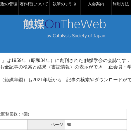
履歴の管理
著作権について
執筆の手引き
入会案内
利用方法・
talysis）」は1959年（昭和34年）に創刊された 触媒学会の会誌です．
も全記事の検索と結果（書誌情報）の表示ができ， 正会員・
（触媒年鑑）も2021年版から，記事の検索やダウンロードが
KB(閲覧回数：4回)
ページ
90