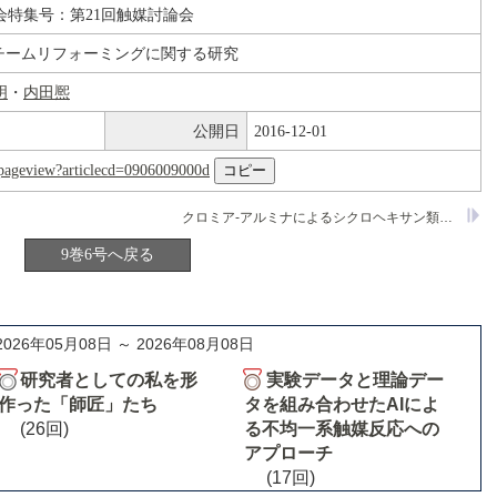
会特集号：第21回触媒討論会
スチームリフォーミングに関する研究
明
・
内田熈
公開日
2016-12-01
nl/pageview?articlecd=0906009000d
クロミア-アルミナによるシクロヘキサン類脱水素反応
9巻6号へ戻る
2026年05月08日 ～ 2026年08月08日
研究者としての私を形
実験データと理論デー
作った「師匠」たち
タを組み合わせたAIによ
(26回)
る不均一系触媒反応への
アプローチ
(17回)