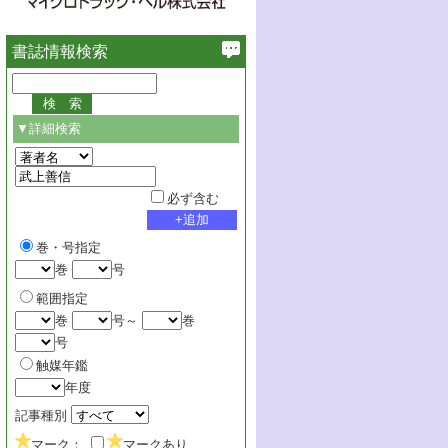
書誌情報検索
▼詳細検索
必ず含む
巻・号指定
巻
号
範囲指定
巻
号～
巻
号
触媒年鑑
年度
記事種別
マーク：
マークあり