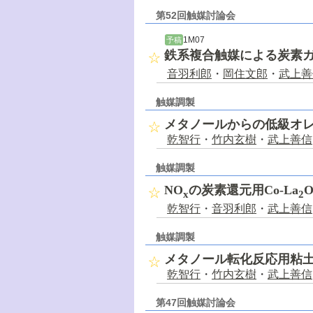
第52回触媒討論会
1M07
予稿
鉄系複合触媒による炭素
音羽利郎
・
岡住文郎
・
武上善
触媒調製
メタノールからの低級オ
乾智行
・
竹内玄樹
・
武上善信
触媒調製
NO
の炭素還元用Co-La
x
2
乾智行
・
音羽利郎
・
武上善信
触媒調製
メタノール転化反応用粘
乾智行
・
竹内玄樹
・
武上善信
第47回触媒討論会