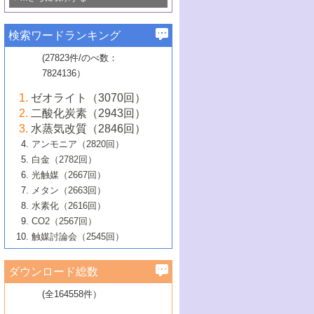
若き触媒の研究者たち～（1）
3号 水処理のための触媒化学
5号 情報学的手法を用いた触媒開発
6号 ヘテロ接合界面
関わる触媒開発動向
B号 第133回触媒討論会（2023年）
6号 窒素とリンの循環のための触媒・機
3号 ナノ粒子・クラスター触媒の最前線
2号 機能性材料の局所構造解析のための
5号 若手による情報発信企画～とびたて
▼58巻（2016年）
4号 光触媒を用いた水分解の最新の研究
6号 カーボンニュートラルに向けた電解
B号 第135回触媒討論会（2025年）
3号 精密高分子合成に関する最近の研究
能性材料
最先端技術
検索ワードランキング
4号 60周年記念企画
若き触媒の研究者たち～（2）
動向
技術
1号 ユニークな構造の高分子を生み出す触
▼57巻（2015年）
動向
B号 第131回触媒討論会（2023年）
3号 無機分離膜材料の開発と触媒反応プ
5号 進化するゼオライト合成技術
6号 石油のノーブル・ユースを志向した
媒技術
(27823件/のべ数：
5号 次世代の触媒プロセスを支えるマイ
B号 第127回触媒討論会（2021年・オン
1号 水素キャリアにかかわる触媒技術の新
4号 バイオマス化成品製造のための触媒
▼56巻（2014年）
ロセスへの適用
触媒技術
7824136）
クロ波
6号 非貴金属系触媒における電気化学的
ライン開催(Zoom)のみ）
2号 リグニンからの化成品製造に向けた触
展開
技術
1号 特殊環境場を利用した材料合成
▼55巻（2013年）
4号 触媒研究における計算科学の利用
酸素還元反応
B号 第129回触媒討論会（2022年・京都
媒技術
6号 メタン転換技術の最新動向
ゼオライト（3070回）
2号 石油精製用触媒の最近の進展
5号 固体触媒による含窒素有機化合物変
2号 光触媒反応機構に関する最新の研究動
1号 高耐久性燃料電池システム用触媒にお
大学：オンライン・対面開催）
▼54巻（2012年）
5号 水素のふるまいを解き明かす最先端
B号 第121回触媒討論会（2018年・東京
3号 触媒研究の最先端～とびたて若き研究
二酸化炭素（2943回）
B号 第125回触媒討論会（2020年・工学
換の最前線
3号 固体酸化物形燃料電池（SOFC）におけ
向
ける新展開
研究
大学）
1号 規則性多孔体の利用技術における最近
▼53巻（2011年）
者たち～（1）
水蒸気改質（2846回）
院大学）
るアノード触媒上での燃料直接改質技術
6号 貴金属使用量低減に向けた自動車排
3号 固体高分子形燃料電池カソード触媒の
2号 リビングラジカル重合の最近の動向
6号 低級アルカンの有効利用のための触
の進歩
アンモニア（2820回）
4号 触媒研究の最先端～とびたて若き研究
1号 金属学から見る合金触媒の新展開
▼52巻（2010年）
ガス浄化触媒の開発
4号 コアシェル構造の制御による触媒機能
開発動向
媒技術
白金（2782回）
3号 天然ガスの化学工業的展開に関する触
2号 第109回触媒討論会
者たち～（2）
2号 第107回触媒討論会
の向上
1号 触媒の劣化対策と長寿命触媒開発
B号 第123回触媒討論会（2019年・大阪
▼51巻（2009年）
4号 人工光合成に向けた近年のアプローチ
光触媒（2667回）
媒技術
B号 第119回触媒討論会（2017年・首都
3号 貴金属低減技術の最新動向
5号 触媒研究の最先端～とびたて若き研究
市立大学）
3号 触媒のその場観察法の進歩（１）
5号 工業触媒およびその周辺技術の最近の
2号 第105回触媒討論会
1号 炭素材料－熱い注目を集める材料－
▼50巻（2008年）
メタン（2663回）
大学東京）
5号 未利用熱エネルギーの有効活用に貢献
4号 貴金属触媒の精密構造制御とその活用
者たち～（3）
4号 貴金属代替技術の最新動向
進歩
水素化（2616回）
4号 触媒のその場観察法の進歩（２）
3号 ナノ構造が拓く新機能
する触媒技術
2号 第103回触媒討論会
1号 触媒化学と学会のこの10年，半世紀，
▼49巻（2007年）
5号 バイオマス化成品製造のための固体触
6号 イオニクス材料と燃料電池・電解合成
5号 光触媒による物質変換反応の新展開
CO2（2567回）
6号 ナノシート
5号 不活性結合の触媒的活性化による有機
そして未来
4号 活性サイトおよびその環境の精密な設
6号 ポリオキソメタレート
3号 環境浄化用光触媒の現状と課題
媒の開発
1号 含フッ素化合物の合成と触媒
▼48巻（2006年）
の最新の研究動向
触媒討論会（2545回）
6号 グラフェン
合成
B号 第115回触媒討論会（2015年・成蹊大
計による触媒の高機能化
2号 第101回触媒討論会
B号 第113回触媒討論会（2014年・ロワジ
4号 水素社会の実現に向けた水素製造・貯
6号 ナノ空間─吸着状態解析から新機能開拓
2号 第99回触媒討論会
B号 第117回触媒討論会（2016年・大阪府
1号 固体酸触媒の最近の進歩
▼47巻（2005年）
学）
7号 水素を利用する化成品合成の新潮流
6号 新しい固体酸触媒技術
5号 触媒を有効に使うための技術
ールホテル豊橋）
蔵技術の進歩
まで─
3号 メソポーラス物質の新展開
立大学）
3号 実用的ファインケミカル合成プロセス
ダウンロード総数
2号 第97回触媒討論会
1号 最近の触媒担体とその効果
▼46巻（2004年）
7号 ゼオライト合成における最近の進歩
6号 第106回触媒討論会
5号 CO
が関わる触媒・材料
B号 第111回触媒討論会（2013年・関西大
4号 錯体を利用したユニークな表面構造の
を実現する触媒
2
3号 リビング重合触媒の最近の展開
2号 第95回触媒討論会
(全164558件）
1号 部分酸化反応触媒の最前線
▼45巻（2003年）
学）
構築と機能
7号 有機分子触媒による精密有機合成
4号 バイオマス活用のための技術開発
6号 第104回触媒討論会
4号 今後の液体燃料を支える触媒技術
3号 化成品を合成するゼオライト触媒
2号 第93回触媒討論会