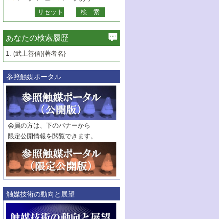
あなたの検索履歴
1.
(武上善信){著者名}
参照触媒ポータル
会員の方は、下のバナーから
限定公開情報を閲覧できます。
触媒技術の動向と展望