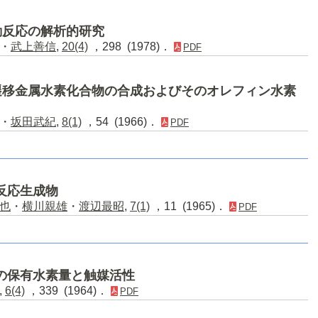
動反応の解析的研究
・
武上善信
,
20(4)
，298 (1978)．
PDF
遷移金属水素化合物の合成およびそのオレフィン水素
・
坂田武紀
,
8(1)
，54 (1966)．
PDF
期反応生成物
也
・
横川親雄
・
渡辺最昭
,
7(1)
，11 (1965)．
PDF
系触媒の保有水素量と触媒活性
,
6(4)
，339 (1964)．
PDF