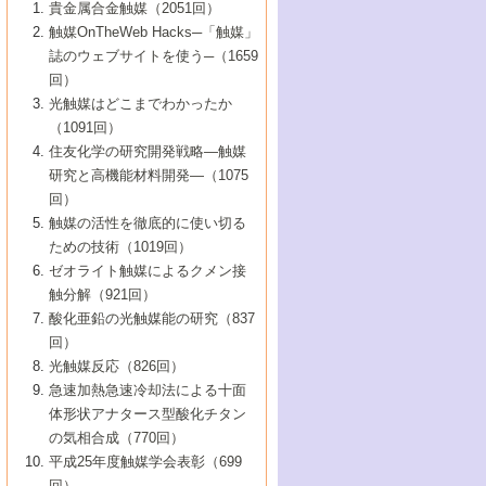
1号 なぜこの触媒が良いのか？
▼44巻（2002年）
貴金属合金触媒（2051回）
5号 若手会員による触媒研究の未来展望1：
8号 高機能化ポリオレフィンに向けた重合
5号 こんな物質，あんな物質―新たな触媒
7号 持続可能社会実現のための触媒および
5号 水素製造・貯蔵のための触媒技術の新
4号 水分解用光触媒材料
3号 特殊エネルギー場の触媒反応
触媒OnTheWeb Hacks─「触媒」
企業編
2号 第91回触媒討論会
触媒の最近の進展
1号 高次制御された触媒の化学
▼43巻（2001年）
の可能性―
触媒関連技術
しい展開
誌のウェブサイトを使う─（1659
5号 時間分解分光の進歩と応用
4号 生体内における金属の触媒作用
6号 第102回触媒討論会
3号 最近の自動車排ガス処理技術
2号 第89回触媒討論会
1号 グリーンケミストリーと触媒
▼42巻（2000年）
6号 第100回触媒討論会
8号 未来を拓く金属錯体
回）
6号 第98回触媒討論会
6号 第96回触媒討論会
5号 ファインケミカルズの展開に寄与する
7号 触媒・化学反応における計算化学の進
4号 触媒研究の現状と将来─第90回触媒討論
3号 触媒を利用した電気化学の新展開
2号 第87回触媒討論会特集号
1号 触媒反応工学の明日を拓く
▼41巻（1999年）
7号 『結晶の化学』を活かした触媒研究
光触媒はどこまでわかったか
7号 基礎化学品製造の触媒技術
触媒
歩
会Aから
7号 未来型金属錯体触媒開発への展望
4号 ナノ材料の調製と機能化
（1091回）
3号 生体触媒とバイオプロセス
2号 第85回触媒討論会
8号 イオン液体の応用
1号 孔、穴、あな?-特異な空間とその利用-
▼40巻（1998年）
8号 多機能型リアクター
6号 第94回触媒討論会
8号 若手研究者による触媒研究の未来展望
5号 基礎化学品製造の触媒技術
8号 超臨界流体を用いた化学プロセスの新
住友化学の研究開発戦略―触媒
5号 こんな触媒が欲しい
4号 水素製造・利用の触媒化学
3号 反応ダイナミクス
2号 第83回触媒討論会
1号 創立40周年記念・触媒化学この10年の
▼39巻（1997年）
2：大学・研究所編
展開
研究と高機能材料開発―（1075
7号 サブナノレベルでみた新しい表面現象
6号 第92回触媒討論会
6号 第90回触媒討論会
5号 触媒研究における新しい切り口：コン
進展と21世紀への提言/創立40周年記念・触
4号 超臨界流体の触媒反応への応用
3号 均一系触媒反応最前線
1号 均一系と不均一系触媒反応-その特徴と
回）
▼38巻（1996年）
8号 オレフィン重合触媒の新たな展
7号 基礎化学品製造の触媒技術
ビナトリアルケミストリー
媒学会この10年の歩みとこれから/創立40周
7号 触媒研究と学術雑誌/情報
5号 触媒のおもしろさをどのように伝える
接点
触媒の活性を徹底的に使い切る
4号 実用炭素材料の新展開
1号 触媒の構造と触媒作用/C1化学を中心と
▼37巻（1995年）
年記念・記録は語る
8号 資源の循環と触媒技術
6号 第88回触媒討論会特集号
か
ための技術（1019回）
8号 若い世代からみた触媒化学の現状と未
2号 第79回触媒討論会
5号 研究の方法論を考える
する21世紀への触媒
1号 ファインケミカルズと固体触媒
▼36巻（1994年）
2号 第81回触媒討論会
ゼオライト触媒によるクメン接
来
7号 企業における触媒研究のブレークスル
6号 第86回触媒討論会
3号 最新NO除去触媒の実用化研究
6号 第84回触媒討論会
2号 第77回触媒討論会
2号 第75回触媒討論会
触分解（921回）
1号 電気化学と触媒
▼35巻（1993年）
ー
3号 計算機触媒化学へのさそい
7号 水素化精製触媒の新しい展開
4号 新しい反応場を目指した触媒調製
7号 機能性金属材料と触媒
3号 オリンピックメダル:金・銀・銅はどん
酸化亜鉛の光触媒能の研究（837
3号 希土類を利用した触媒
2号 第73回触媒討論会
8号 この材料を触媒として使ってみません
4号 触媒劣化の制御と予測
1号 工業触媒開発マニュアル―探索から工
▼34巻（1992年）
8号 新しい反応性と機能性を目指した金属
な触媒作用を示すか
回）
5号 反応・分離技術の新しい展開
8号 触媒研究へのNMRの応用と展望
か？
業化まで
4号 触媒とリサイクル
3号 C4化学の展開
5号 最新の実用プロセスと触媒
クラスタ-化学
1号 インパクトを与えたこの研究
▼33巻（1991年）
光触媒反応（826回）
4号 触媒作用における機能の複合化
6号 第80回触媒討論会
2号 第71回触媒討論会
5号 エネルギー変換触媒
4号 《通常号》
6号 第82回触媒討論会
急速加熱急速冷却法による十面
2号 第69回触媒討論会
1号 触媒プロセス開発マニュアル―探索か
▼32巻（1990年）
5号 未来を拓け！若手研究者
7号 無機―有機ハイブリッド材料の新展開
3号 研究開発のうらおもて―着想と展開
体形状アナタース型酸化チタン
6号 第76回触媒討論会
5号 《通常号》
ら工業化まで，知っておきたいこと PartII
7号 ナノ構造体の化学
3号 ケミカルズ合成触媒―新しい展開と応
1号 21世紀に向けて触媒研究の飛躍をめざ
▼31巻（1989年）
6号 第78回触媒討論会
8号 AFMでみる世界
の気相合成（770回）
4号 触媒劣化と寿命の予測
7号 表面吸着相の新しい展開
用
6号 第74回触媒討論会
2号 第67回触媒討論会
8号 あの反応は今
す―触媒化学の裾野を広げよう
1号 情報科学と反応設計・材料設計
▼30巻（1988年）
7号 ダイナミックな領域への触媒研究の展
平成25年度触媒学会表彰（699
5号 環境に優しい触媒
8号 マイクロポーラス・クリスタル触媒の
4号 触媒調製の科学と技術の最前線
7号 半導体光触媒の基礎と広がり
3号 光触媒
2号 第65回触媒討論会
開/C1化学を中心とする21世紀への触媒
回）