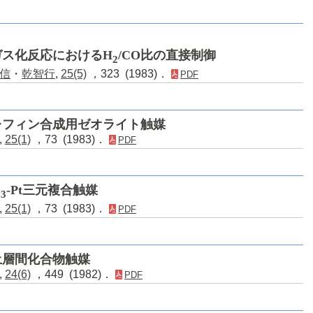
ガス化反応におけるH
/CO比の直接制御
2
信
・
乾智行
,
25(5)
，323 (1983)．
PDF
レフィン合成用ゼオライト触媒
,
25(1)
，73 (1983)．
PDF
O
-Pt三元複合触媒
3
,
25(1)
，73 (1983)．
PDF
土層間化合物触媒
,
24(6)
，449 (1982)．
PDF