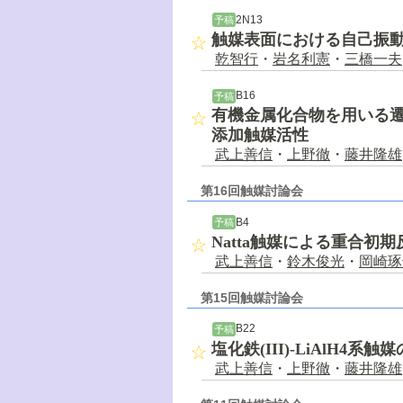
2N13
予稿
触媒表面における自己振
乾智行
・
岩名利憲
・
三橋一夫
B16
予稿
有機金属化合物を用いる
添加触媒活性
武上善信
・
上野徹
・
藤井隆雄
第16回触媒討論会
B4
予稿
Natta触媒による重合初
武上善信
・
鈴木俊光
・
岡崎琢
第15回触媒討論会
B22
予稿
塩化鉄(III)-LiAlH4
武上善信
・
上野徹
・
藤井隆雄