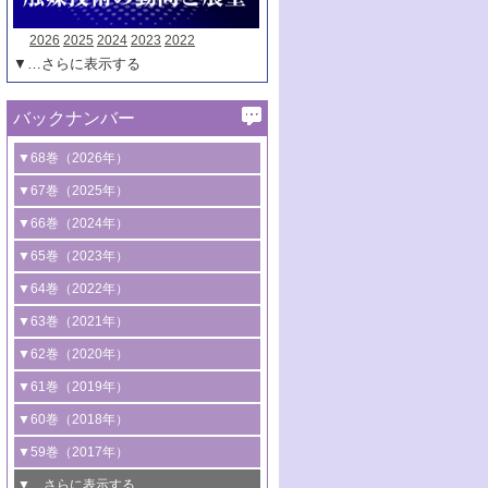
2026
2025
2024
2023
2022
▼…さらに表示する
バックナンバー
▼68巻（2026年）
1号 過酸化水素合成に関する研究動向
▼67巻（2025年）
2号 コンピューター技術により加速する
1号 CO
水素化によるグリーン燃料/グリ
▼66巻（2024年）
2
触媒開発
ーンケミカル製造
1号 低次元ナノ構造を有する触媒材料
▼65巻（2023年）
3号 有機分子変換やCO
資源化のための
2
2号 水素製造のための水分解技術に関す
2号 規制反応場を活用した固体触媒研究
1号 炭素が関わる触媒機能
▼64巻（2022年）
光触媒に関する最近の研究
る最近の研究
の新展開
2号 プラスチックケミカルリサイクルの
1号 合成ガス製造とCOを用いるケミカル
▼63巻（2021年）
B号 第137回触媒討論会（2026年）
3号 オレフィン系樹脂の精密合成に関す
3号 未踏分子変換を目指した酸化触媒プ
ための触媒技術
ズ合成の最新動向
1号 金触媒の新展開
▼62巻（2020年）
る最新技術
ロセスの最前線
3号 非酸化物系金属化合物を基盤とした
2号 化学品合成のための合金触媒開発
2号 ペロブスカイト
1号 触媒設計を拓く欠陥構造のキャラク
▼61巻（2019年）
4号 アルコール類の効率的変換を実現す
4号 シンクロトロン放射光および中性子
触媒材料の開発
3号 CO
の排出削減および有効活用のた
タリゼーション
2
3号 特殊反応場を利用した触媒的分子変
る非貴金属触媒の研究動向
線を利用した触媒解析技術の最先端
1号 物質移動制御に着目した触媒プロセ
▼60巻（2018年）
4号 格子酸素・格子酸素欠陥を利用した
めの触媒技術
換反応
2号 機能化学品製造に資するクリーンな
ス開発
5号 ゼオライトの合成と応用における研
5号 単原子触媒
触媒反応
1号 固体酸触媒の最新の研究動向
▼59巻（2017年）
触媒的酸化反応
4号 若手による情報発信企画～とびたて
4号 多孔質材料を用いた触媒の新展開
究動向
2号 CO
フリー水素サプライチェーンに
2
6号 参照触媒委員会からのお知らせ
5号 生体触媒によるエネルギー変換反応
2号 二酸化炭素からの有用化学品合成
1号 いたるところに，触媒
▼…さらに表示する