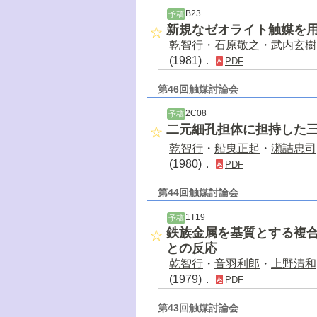
B23
予稿
新規なゼオライト触媒を
乾智行
・
石原敬之
・
武内玄樹
(1981)．
PDF
第46回触媒討論会
2C08
予稿
二元細孔担体に担持した三
乾智行
・
船曳正起
・
瀬詰忠司
(1980)．
PDF
第44回触媒討論会
1T19
予稿
鉄族金属を基質とする複
との反応
乾智行
・
音羽利郎
・
上野清和
(1979)．
PDF
第43回触媒討論会