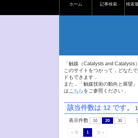
ホーム
記事検索
検索
「触媒（Catalysts and Ca
このサイトをつかって，どなたで
ドもできます．
また，「触媒技術の動向と展望」
は
こちら
をご参照ください．
該当件数は 12 です。
表示件数
並
10
20
30
« 前
1
次 »