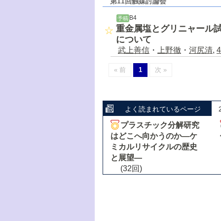
第11回触媒討論会
B4
予稿
重金属塩とグリニャール
について
武上善信
・
上野徹
・
河尻清
,
4
« 前
1
次 »
よく読まれているページ
プラスチック分解研究
はどこへ向かうのか―ケ
ミカルリサイクルの歴史
と展望―
(32回)