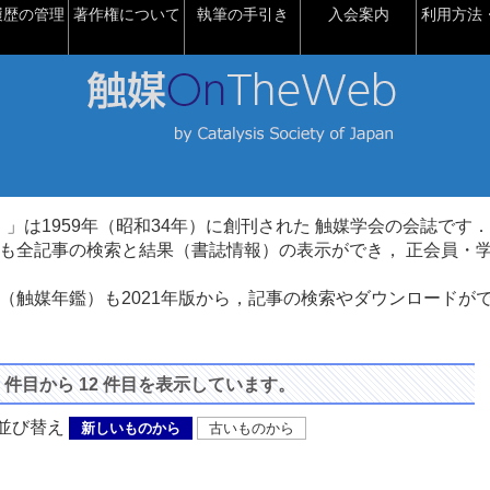
履歴の管理
著作権について
執筆の手引き
入会案内
利用方法・
talysis）」は1959年（昭和34年）に創刊された 触媒学会の会誌です．
も全記事の検索と結果（書誌情報）の表示ができ， 正会員・
（触媒年鑑）も2021年版から，記事の検索やダウンロードが
1 件目から 12 件目を表示しています。
び替え
新しいものから
古いものから