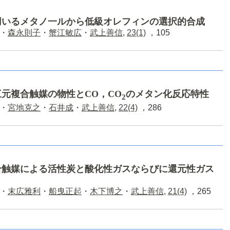
用いるメタノ一ルから低級オレフィンの選択的合成
・
森永則子
・
蟹江敏広
・
武上善信
,
23(1)
，105
元複合触媒の物性とCO，CO
のメタン化反応特性
2
・
宮地克之
・
石井成
・
武上善信
,
22(4)
，286
合触媒による活性炭と酸化性ガスならびに還元性ガス
・
末広雅利
・
船曳正起
・
木下博之
・
武上善信
,
21(4)
，265