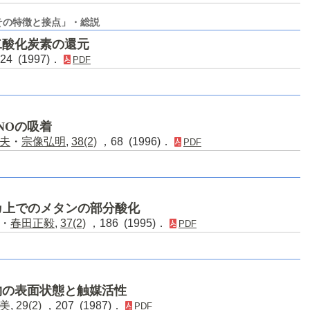
その特徴と接点」・総説
二酸化炭素の還元
24 (1997)．
PDF
NOの吸着
夫
・
宗像弘明
,
38(2)
，68 (1996)．
PDF
カ上でのメタンの部分酸化
・
春田正毅
,
37(2)
，186 (1995)．
PDF
物の表面状態と触媒活性
美
,
29(2)
，207 (1987)．
PDF