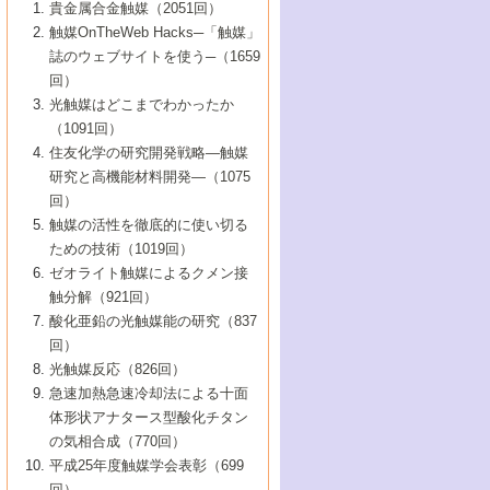
1号 なぜこの触媒が良いのか？
▼44巻（2002年）
貴金属合金触媒（2051回）
5号 若手会員による触媒研究の未来展望1：
8号 高機能化ポリオレフィンに向けた重合
5号 こんな物質，あんな物質―新たな触媒
7号 持続可能社会実現のための触媒および
5号 水素製造・貯蔵のための触媒技術の新
4号 水分解用光触媒材料
3号 特殊エネルギー場の触媒反応
触媒OnTheWeb Hacks─「触媒」
企業編
2号 第91回触媒討論会
触媒の最近の進展
1号 高次制御された触媒の化学
▼43巻（2001年）
の可能性―
触媒関連技術
しい展開
誌のウェブサイトを使う─（1659
5号 時間分解分光の進歩と応用
4号 生体内における金属の触媒作用
6号 第102回触媒討論会
3号 最近の自動車排ガス処理技術
2号 第89回触媒討論会
1号 グリーンケミストリーと触媒
▼42巻（2000年）
6号 第100回触媒討論会
8号 未来を拓く金属錯体
回）
6号 第98回触媒討論会
6号 第96回触媒討論会
5号 ファインケミカルズの展開に寄与する
7号 触媒・化学反応における計算化学の進
4号 触媒研究の現状と将来─第90回触媒討論
3号 触媒を利用した電気化学の新展開
2号 第87回触媒討論会特集号
1号 触媒反応工学の明日を拓く
▼41巻（1999年）
7号 『結晶の化学』を活かした触媒研究
光触媒はどこまでわかったか
7号 基礎化学品製造の触媒技術
触媒
歩
会Aから
7号 未来型金属錯体触媒開発への展望
4号 ナノ材料の調製と機能化
（1091回）
3号 生体触媒とバイオプロセス
2号 第85回触媒討論会
8号 イオン液体の応用
1号 孔、穴、あな?-特異な空間とその利用-
▼40巻（1998年）
8号 多機能型リアクター
6号 第94回触媒討論会
8号 若手研究者による触媒研究の未来展望
5号 基礎化学品製造の触媒技術
8号 超臨界流体を用いた化学プロセスの新
住友化学の研究開発戦略―触媒
5号 こんな触媒が欲しい
4号 水素製造・利用の触媒化学
3号 反応ダイナミクス
2号 第83回触媒討論会
1号 創立40周年記念・触媒化学この10年の
▼39巻（1997年）
2：大学・研究所編
展開
研究と高機能材料開発―（1075
7号 サブナノレベルでみた新しい表面現象
6号 第92回触媒討論会
6号 第90回触媒討論会
5号 触媒研究における新しい切り口：コン
進展と21世紀への提言/創立40周年記念・触
4号 超臨界流体の触媒反応への応用
3号 均一系触媒反応最前線
1号 均一系と不均一系触媒反応-その特徴と
回）
▼38巻（1996年）
8号 オレフィン重合触媒の新たな展
7号 基礎化学品製造の触媒技術
ビナトリアルケミストリー
媒学会この10年の歩みとこれから/創立40周
7号 触媒研究と学術雑誌/情報
5号 触媒のおもしろさをどのように伝える
接点
触媒の活性を徹底的に使い切る
4号 実用炭素材料の新展開
1号 触媒の構造と触媒作用/C1化学を中心と
▼37巻（1995年）
年記念・記録は語る
8号 資源の循環と触媒技術
6号 第88回触媒討論会特集号
か
ための技術（1019回）
8号 若い世代からみた触媒化学の現状と未
2号 第79回触媒討論会
5号 研究の方法論を考える
する21世紀への触媒
1号 ファインケミカルズと固体触媒
▼36巻（1994年）
2号 第81回触媒討論会
ゼオライト触媒によるクメン接
来
7号 企業における触媒研究のブレークスル
6号 第86回触媒討論会
3号 最新NO除去触媒の実用化研究
6号 第84回触媒討論会
2号 第77回触媒討論会
2号 第75回触媒討論会
触分解（921回）
1号 電気化学と触媒
▼35巻（1993年）
ー
3号 計算機触媒化学へのさそい
7号 水素化精製触媒の新しい展開
4号 新しい反応場を目指した触媒調製
7号 機能性金属材料と触媒
3号 オリンピックメダル:金・銀・銅はどん
酸化亜鉛の光触媒能の研究（837
3号 希土類を利用した触媒
2号 第73回触媒討論会
8号 この材料を触媒として使ってみません
4号 触媒劣化の制御と予測
1号 工業触媒開発マニュアル―探索から工
▼34巻（1992年）
8号 新しい反応性と機能性を目指した金属
な触媒作用を示すか
回）
5号 反応・分離技術の新しい展開
8号 触媒研究へのNMRの応用と展望
か？
業化まで
4号 触媒とリサイクル
3号 C4化学の展開
5号 最新の実用プロセスと触媒
クラスタ-化学
1号 インパクトを与えたこの研究
▼33巻（1991年）
光触媒反応（826回）
4号 触媒作用における機能の複合化
6号 第80回触媒討論会
2号 第71回触媒討論会
5号 エネルギー変換触媒
4号 《通常号》
6号 第82回触媒討論会
急速加熱急速冷却法による十面
2号 第69回触媒討論会
1号 触媒プロセス開発マニュアル―探索か
▼32巻（1990年）
5号 未来を拓け！若手研究者
7号 無機―有機ハイブリッド材料の新展開
3号 研究開発のうらおもて―着想と展開
体形状アナタース型酸化チタン
6号 第76回触媒討論会
5号 《通常号》
ら工業化まで，知っておきたいこと PartII
7号 ナノ構造体の化学
3号 ケミカルズ合成触媒―新しい展開と応
1号 21世紀に向けて触媒研究の飛躍をめざ
▼31巻（1989年）
6号 第78回触媒討論会
8号 AFMでみる世界
の気相合成（770回）
4号 触媒劣化と寿命の予測
7号 表面吸着相の新しい展開
用
6号 第74回触媒討論会
2号 第67回触媒討論会
8号 あの反応は今
す―触媒化学の裾野を広げよう
1号 情報科学と反応設計・材料設計
▼30巻（1988年）
7号 ダイナミックな領域への触媒研究の展
平成25年度触媒学会表彰（699
5号 環境に優しい触媒
8号 マイクロポーラス・クリスタル触媒の
4号 触媒調製の科学と技術の最前線
7号 半導体光触媒の基礎と広がり
3号 光触媒
2号 第65回触媒討論会
開/C1化学を中心とする21世紀への触媒
回）