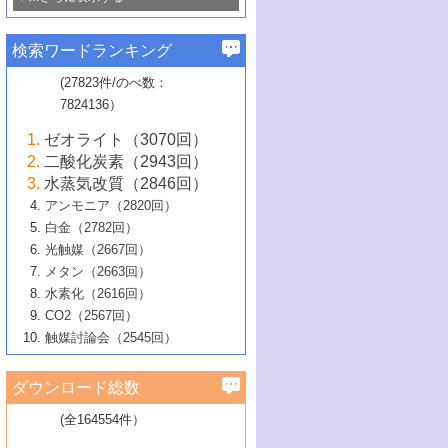
若き触媒の研究者たち～（1）
3号 水処理のための触媒化学
5号 情報学的手法を用いた触媒開発
6号 ヘテロ接合界面
関わる触媒開発動向
B号 第133回触媒討論会（2023年）
6号 窒素とリンの循環のための触媒・機
3号 ナノ粒子・クラスター触媒の最前線
2号 機能性材料の局所構造解析のための
5号 若手による情報発信企画～とびたて
▼58巻（2016年）
4号 光触媒を用いた水分解の最新の研究
6号 カーボンニュートラルに向けた電解
B号 第135回触媒討論会（2025年）
3号 精密高分子合成に関する最近の研究
能性材料
最先端技術
検索ワードランキング
4号 60周年記念企画
若き触媒の研究者たち～（2）
動向
技術
1号 ユニークな構造の高分子を生み出す触
▼57巻（2015年）
動向
B号 第131回触媒討論会（2023年）
3号 無機分離膜材料の開発と触媒反応プ
5号 進化するゼオライト合成技術
6号 石油のノーブル・ユースを志向した
媒技術
(27823件/のべ数：
5号 次世代の触媒プロセスを支えるマイ
B号 第127回触媒討論会（2021年・オン
1号 水素キャリアにかかわる触媒技術の新
4号 バイオマス化成品製造のための触媒
▼56巻（2014年）
ロセスへの適用
触媒技術
7824136）
クロ波
6号 非貴金属系触媒における電気化学的
ライン開催(Zoom)のみ）
2号 リグニンからの化成品製造に向けた触
展開
技術
1号 特殊環境場を利用した材料合成
▼55巻（2013年）
4号 触媒研究における計算科学の利用
酸素還元反応
B号 第129回触媒討論会（2022年・京都
媒技術
6号 メタン転換技術の最新動向
ゼオライト（3070回）
2号 石油精製用触媒の最近の進展
5号 固体触媒による含窒素有機化合物変
2号 光触媒反応機構に関する最新の研究動
1号 高耐久性燃料電池システム用触媒にお
大学：オンライン・対面開催）
▼54巻（2012年）
5号 水素のふるまいを解き明かす最先端
B号 第121回触媒討論会（2018年・東京
3号 触媒研究の最先端～とびたて若き研究
二酸化炭素（2943回）
B号 第125回触媒討論会（2020年・工学
換の最前線
3号 固体酸化物形燃料電池（SOFC）におけ
向
ける新展開
研究
大学）
1号 規則性多孔体の利用技術における最近
▼53巻（2011年）
者たち～（1）
水蒸気改質（2846回）
院大学）
るアノード触媒上での燃料直接改質技術
6号 貴金属使用量低減に向けた自動車排
3号 固体高分子形燃料電池カソード触媒の
2号 リビングラジカル重合の最近の動向
6号 低級アルカンの有効利用のための触
の進歩
アンモニア（2820回）
4号 触媒研究の最先端～とびたて若き研究
1号 金属学から見る合金触媒の新展開
▼52巻（2010年）
ガス浄化触媒の開発
4号 コアシェル構造の制御による触媒機能
開発動向
媒技術
白金（2782回）
3号 天然ガスの化学工業的展開に関する触
2号 第109回触媒討論会
者たち～（2）
2号 第107回触媒討論会
の向上
1号 触媒の劣化対策と長寿命触媒開発
B号 第123回触媒討論会（2019年・大阪
▼51巻（2009年）
4号 人工光合成に向けた近年のアプローチ
光触媒（2667回）
媒技術
B号 第119回触媒討論会（2017年・首都
3号 貴金属低減技術の最新動向
5号 触媒研究の最先端～とびたて若き研究
市立大学）
3号 触媒のその場観察法の進歩（１）
5号 工業触媒およびその周辺技術の最近の
2号 第105回触媒討論会
1号 炭素材料－熱い注目を集める材料－
▼50巻（2008年）
メタン（2663回）
大学東京）
5号 未利用熱エネルギーの有効活用に貢献
4号 貴金属触媒の精密構造制御とその活用
者たち～（3）
4号 貴金属代替技術の最新動向
進歩
水素化（2616回）
4号 触媒のその場観察法の進歩（２）
3号 ナノ構造が拓く新機能
する触媒技術
2号 第103回触媒討論会
1号 触媒化学と学会のこの10年，半世紀，
▼49巻（2007年）
5号 バイオマス化成品製造のための固体触
6号 イオニクス材料と燃料電池・電解合成
5号 光触媒による物質変換反応の新展開
CO2（2567回）
6号 ナノシート
5号 不活性結合の触媒的活性化による有機
そして未来
4号 活性サイトおよびその環境の精密な設
6号 ポリオキソメタレート
3号 環境浄化用光触媒の現状と課題
媒の開発
1号 含フッ素化合物の合成と触媒
▼48巻（2006年）
の最新の研究動向
触媒討論会（2545回）
6号 グラフェン
合成
B号 第115回触媒討論会（2015年・成蹊大
計による触媒の高機能化
2号 第101回触媒討論会
B号 第113回触媒討論会（2014年・ロワジ
4号 水素社会の実現に向けた水素製造・貯
6号 ナノ空間─吸着状態解析から新機能開拓
2号 第99回触媒討論会
B号 第117回触媒討論会（2016年・大阪府
1号 固体酸触媒の最近の進歩
▼47巻（2005年）
学）
7号 水素を利用する化成品合成の新潮流
6号 新しい固体酸触媒技術
5号 触媒を有効に使うための技術
ールホテル豊橋）
蔵技術の進歩
まで─
3号 メソポーラス物質の新展開
立大学）
3号 実用的ファインケミカル合成プロセス
ダウンロード総数
2号 第97回触媒討論会
1号 最近の触媒担体とその効果
▼46巻（2004年）
7号 ゼオライト合成における最近の進歩
6号 第106回触媒討論会
5号 CO
が関わる触媒・材料
B号 第111回触媒討論会（2013年・関西大
4号 錯体を利用したユニークな表面構造の
を実現する触媒
2
3号 リビング重合触媒の最近の展開
2号 第95回触媒討論会
(全164554件）
1号 部分酸化反応触媒の最前線
▼45巻（2003年）
学）
構築と機能
7号 有機分子触媒による精密有機合成
4号 バイオマス活用のための技術開発
6号 第104回触媒討論会
4号 今後の液体燃料を支える触媒技術
3号 化成品を合成するゼオライト触媒
2号 第93回触媒討論会