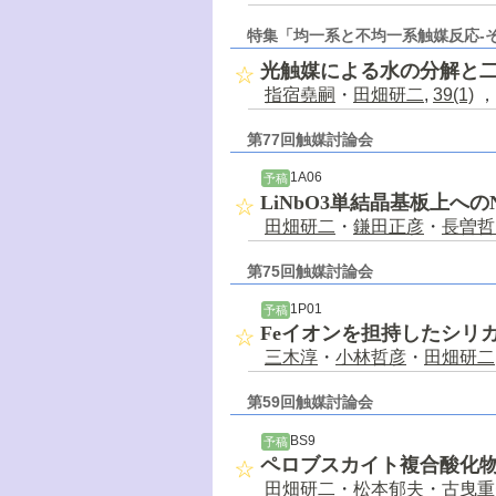
特集「均一系と不均一系触媒反応-
光触媒による水の分解と
指宿堯嗣
・
田畑研二
,
39(1)
，
第77回触媒討論会
1A06
予稿
LiNbO3単結晶基板上への
田畑研二
・
鎌田正彦
・
長曽哲
第75回触媒討論会
1P01
予稿
Feイオンを担持したシリ
三木淳
・
小林哲彦
・
田畑研二
第59回触媒討論会
BS9
予稿
ペロブスカイト複合酸化
田畑研二
・
松本郁夫
・
古曳重