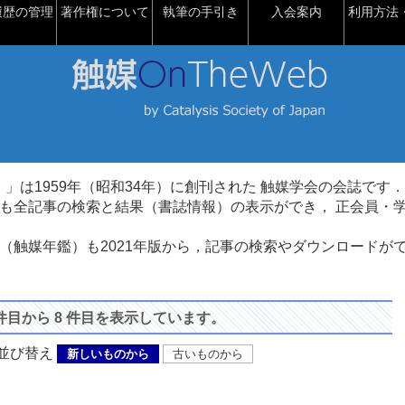
履歴の管理
著作権について
執筆の手引き
入会案内
利用方法・
talysis）」は1959年（昭和34年）に創刊された 触媒学会の会誌です．
も全記事の検索と結果（書誌情報）の表示ができ， 正会員・
（触媒年鑑）も2021年版から，記事の検索やダウンロードが
 件目から 8 件目を表示しています。
び替え
新しいものから
古いものから