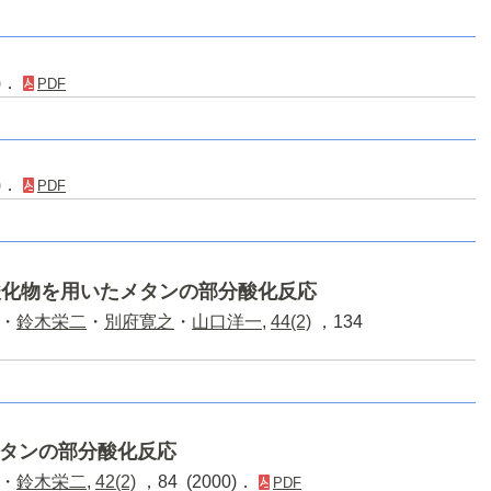
9)．
PDF
4)．
PDF
,Ti)酸化物を用いたメタンの部分酸化反応
・
鈴木栄二
・
別府寛之
・
山口洋一
,
44(2)
，134
タンの部分酸化反応
・
鈴木栄二
,
42(2)
，84 (2000)．
PDF