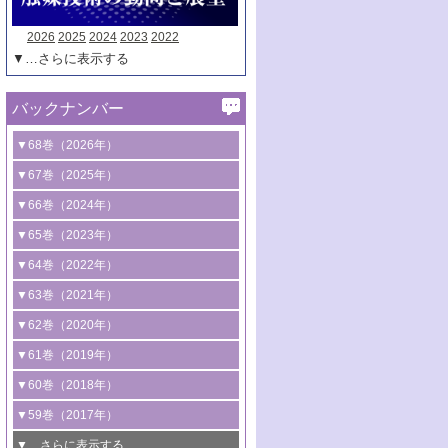
2026
2025
2024
2023
2022
▼…さらに表示する
バックナンバー
▼68巻（2026年）
1号 過酸化水素合成に関する研究動向
▼67巻（2025年）
2号 コンピューター技術により加速する
1号 CO
水素化によるグリーン燃料/グリ
▼66巻（2024年）
2
触媒開発
ーンケミカル製造
1号 低次元ナノ構造を有する触媒材料
▼65巻（2023年）
3号 有機分子変換やCO
資源化のための
2
2号 水素製造のための水分解技術に関す
2号 規制反応場を活用した固体触媒研究
1号 炭素が関わる触媒機能
▼64巻（2022年）
光触媒に関する最近の研究
る最近の研究
の新展開
2号 プラスチックケミカルリサイクルの
1号 合成ガス製造とCOを用いるケミカル
▼63巻（2021年）
B号 第137回触媒討論会（2026年）
3号 オレフィン系樹脂の精密合成に関す
3号 未踏分子変換を目指した酸化触媒プ
ための触媒技術
ズ合成の最新動向
1号 金触媒の新展開
▼62巻（2020年）
る最新技術
ロセスの最前線
3号 非酸化物系金属化合物を基盤とした
2号 化学品合成のための合金触媒開発
2号 ペロブスカイト
1号 触媒設計を拓く欠陥構造のキャラク
▼61巻（2019年）
4号 アルコール類の効率的変換を実現す
4号 シンクロトロン放射光および中性子
触媒材料の開発
3号 CO
の排出削減および有効活用のた
タリゼーション
2
3号 特殊反応場を利用した触媒的分子変
る非貴金属触媒の研究動向
線を利用した触媒解析技術の最先端
1号 物質移動制御に着目した触媒プロセ
▼60巻（2018年）
4号 格子酸素・格子酸素欠陥を利用した
めの触媒技術
換反応
2号 機能化学品製造に資するクリーンな
ス開発
5号 ゼオライトの合成と応用における研
5号 単原子触媒
触媒反応
1号 固体酸触媒の最新の研究動向
▼59巻（2017年）
触媒的酸化反応
4号 若手による情報発信企画～とびたて
4号 多孔質材料を用いた触媒の新展開
究動向
2号 CO
フリー水素サプライチェーンに
2
6号 参照触媒委員会からのお知らせ
5号 生体触媒によるエネルギー変換反応
2号 二酸化炭素からの有用化学品合成
1号 いたるところに，触媒
▼…さらに表示する