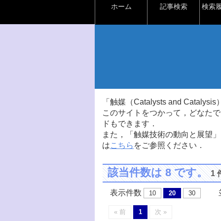
ホーム
記事検索
検索
「触媒（Catalysts and Ca
このサイトをつかって，どなたで
ドもできます．
また，「触媒技術の動向と展望」
は
こちら
をご参照ください．
該当件数は 8 です。
1
表示件数
並
10
20
30
« 前
1
次 »