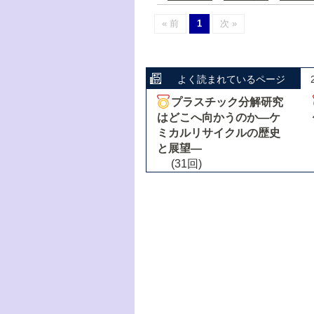
« 前
1
次 »
よく読まれているページ
プラスチック分解研究
はどこへ向かうのか―ケ
ミカルリサイクルの歴史
と展望―
(31回)