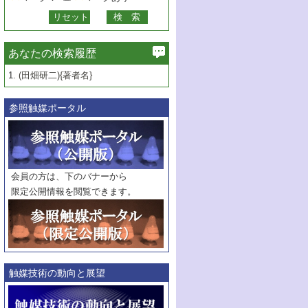
あなたの検索履歴
1.
(田畑研二){著者名}
参照触媒ポータル
会員の方は、下のバナーから
限定公開情報を閲覧できます。
触媒技術の動向と展望