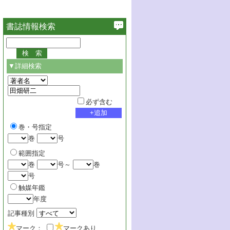
書誌情報検索
▼詳細検索
必ず含む
巻・号指定
巻
号
範囲指定
巻
号～
巻
号
触媒年鑑
年度
記事種別
マーク：
マークあり