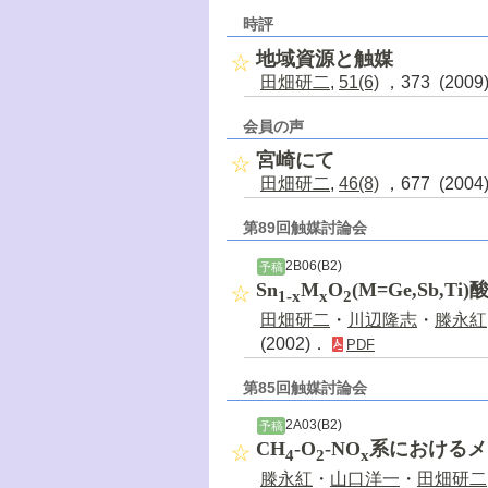
時評
地域資源と触媒
田畑研二
,
51(6)
，373 (200
会員の声
宮崎にて
田畑研二
,
46(8)
，677 (200
第89回触媒討論会
2B06(B2)
予稿
Sn
M
O
(M=Ge,Sb
1-x
x
2
田畑研二
・
川辺隆志
・
滕永紅
(2002)．
PDF
第85回触媒討論会
2A03(B2)
予稿
CH
-O
-NO
系におけるメ
4
2
x
滕永紅
・
山口洋一
・
田畑研二