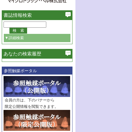
書誌情報検索
▼詳細検索
あなたの検索履歴
必ず含む
参照触媒ポータル
巻・号指定
巻
号
範囲指定
巻
号～
巻
会員の方は、下のバナーから
号
限定公開情報を閲覧できます。
触媒年鑑
年度
記事種別
マーク：
マークあり