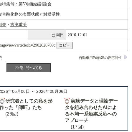
会特集号：第59回触媒討論会
複合酸化物の表面状態と触媒活性
郁夫
・
古曳重美
公開日
2016-12-01
nl/pageview?articlecd=2902020700c
究
自動車用Pd触媒の反応特性
29巻2号へ戻る
2026年05月06日 ～ 2026年08月06日
研究者としての私を形
実験データと理論デー
作った「師匠」たち
タを組み合わせたAIによ
(26回)
る不均一系触媒反応への
アプローチ
(17回)