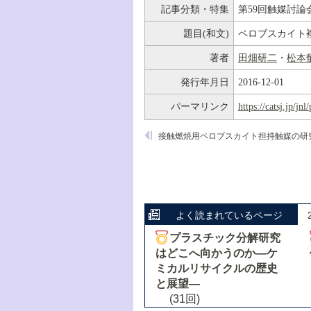
記事分類・特集
第59回触媒討論
題目(和文)
ペロブスカイト
著者
田畑研二
・
松本
発行年月日
2016-12-01
パーマリンク
https://catsj.jp/j
接触燃焼用ペロブスカイト担持触媒の研
よく読まれているページ
プラスチック分解研究
はどこへ向かうのか―ケ
ミカルリサイクルの歴史
と展望―
(31回)