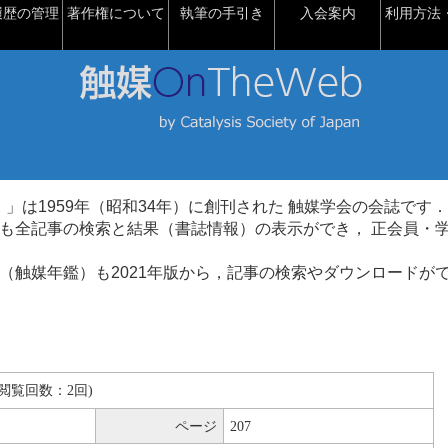
履歴の管理
著作権について
執筆の手引き
入会案内
利用方法・
talysis）」は1959年（昭和34年）に創刊された 触媒学会の会誌です．
も全記事の検索と結果（書誌情報）の表示ができ， 正会員・
（触媒年鑑）も2021年版から，記事の検索やダウンロードが
B(閲覧回数：2回)
ページ
207