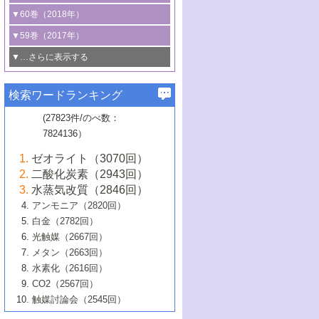
3号 CO
の排出削減および有効活用のた
タリゼーション
2
3号 特殊反応場を利用した触媒的分子変
る非貴金属触媒の研究動向
線を利用した触媒解析技術の最先端
1号 物質移動制御に着目した触媒プロセ
▼60巻（2018年）
4号 格子酸素・格子酸素欠陥を利用した
めの触媒技術
換反応
2号 機能化学品製造に資するクリーンな
ス開発
5号 ゼオライトの合成と応用における研
5号 単原子触媒
触媒反応
1号 固体酸触媒の最新の研究動向
▼59巻（2017年）
触媒的酸化反応
4号 若手による情報発信企画～とびたて
4号 多孔質材料を用いた触媒の新展開
究動向
2号 CO
フリー水素サプライチェーンに
2
6号 参照触媒委員会からのお知らせ
5号 生体触媒によるエネルギー変換反応
2号 二酸化炭素からの有用化学品合成
1号 いたるところに，触媒
▼…さらに表示する
若き触媒の研究者たち～（1）
3号 水処理のための触媒化学
5号 情報学的手法を用いた触媒開発
6号 ヘテロ接合界面
関わる触媒開発動向
B号 第133回触媒討論会（2023年）
6号 窒素とリンの循環のための触媒・機
3号 ナノ粒子・クラスター触媒の最前線
2号 機能性材料の局所構造解析のための
5号 若手による情報発信企画～とびたて
▼58巻（2016年）
4号 光触媒を用いた水分解の最新の研究
6号 カーボンニュートラルに向けた電解
B号 第135回触媒討論会（2025年）
3号 精密高分子合成に関する最近の研究
能性材料
最先端技術
検索ワードランキング
4号 60周年記念企画
若き触媒の研究者たち～（2）
動向
技術
1号 ユニークな構造の高分子を生み出す触
▼57巻（2015年）
動向
B号 第131回触媒討論会（2023年）
3号 無機分離膜材料の開発と触媒反応プ
5号 進化するゼオライト合成技術
6号 石油のノーブル・ユースを志向した
媒技術
(27823件/のべ数：
5号 次世代の触媒プロセスを支えるマイ
B号 第127回触媒討論会（2021年・オン
1号 水素キャリアにかかわる触媒技術の新
4号 バイオマス化成品製造のための触媒
▼56巻（2014年）
ロセスへの適用
触媒技術
7824136）
クロ波
6号 非貴金属系触媒における電気化学的
ライン開催(Zoom)のみ）
2号 リグニンからの化成品製造に向けた触
展開
技術
1号 特殊環境場を利用した材料合成
▼55巻（2013年）
4号 触媒研究における計算科学の利用
酸素還元反応
B号 第129回触媒討論会（2022年・京都
媒技術
6号 メタン転換技術の最新動向
ゼオライト（3070回）
2号 石油精製用触媒の最近の進展
5号 固体触媒による含窒素有機化合物変
2号 光触媒反応機構に関する最新の研究動
1号 高耐久性燃料電池システム用触媒にお
大学：オンライン・対面開催）
▼54巻（2012年）
5号 水素のふるまいを解き明かす最先端
B号 第121回触媒討論会（2018年・東京
3号 触媒研究の最先端～とびたて若き研究
二酸化炭素（2943回）
B号 第125回触媒討論会（2020年・工学
換の最前線
3号 固体酸化物形燃料電池（SOFC）におけ
向
ける新展開
研究
大学）
1号 規則性多孔体の利用技術における最近
▼53巻（2011年）
者たち～（1）
水蒸気改質（2846回）
院大学）
るアノード触媒上での燃料直接改質技術
6号 貴金属使用量低減に向けた自動車排
3号 固体高分子形燃料電池カソード触媒の
2号 リビングラジカル重合の最近の動向
6号 低級アルカンの有効利用のための触
の進歩
アンモニア（2820回）
4号 触媒研究の最先端～とびたて若き研究
1号 金属学から見る合金触媒の新展開
▼52巻（2010年）
ガス浄化触媒の開発
4号 コアシェル構造の制御による触媒機能
開発動向
媒技術
白金（2782回）
3号 天然ガスの化学工業的展開に関する触
2号 第109回触媒討論会
者たち～（2）
2号 第107回触媒討論会
の向上
1号 触媒の劣化対策と長寿命触媒開発
B号 第123回触媒討論会（2019年・大阪
▼51巻（2009年）
4号 人工光合成に向けた近年のアプローチ
光触媒（2667回）
媒技術
B号 第119回触媒討論会（2017年・首都
3号 貴金属低減技術の最新動向
5号 触媒研究の最先端～とびたて若き研究
市立大学）
3号 触媒のその場観察法の進歩（１）
5号 工業触媒およびその周辺技術の最近の
2号 第105回触媒討論会
1号 炭素材料－熱い注目を集める材料－
▼50巻（2008年）
メタン（2663回）
大学東京）
5号 未利用熱エネルギーの有効活用に貢献
4号 貴金属触媒の精密構造制御とその活用
者たち～（3）
4号 貴金属代替技術の最新動向
進歩
水素化（2616回）
4号 触媒のその場観察法の進歩（２）
3号 ナノ構造が拓く新機能
する触媒技術
2号 第103回触媒討論会
1号 触媒化学と学会のこの10年，半世紀，
▼49巻（2007年）
5号 バイオマス化成品製造のための固体触
6号 イオニクス材料と燃料電池・電解合成
5号 光触媒による物質変換反応の新展開
CO2（2567回）
6号 ナノシート
5号 不活性結合の触媒的活性化による有機
そして未来
4号 活性サイトおよびその環境の精密な設
6号 ポリオキソメタレート
3号 環境浄化用光触媒の現状と課題
媒の開発
1号 含フッ素化合物の合成と触媒
▼48巻（2006年）
の最新の研究動向
触媒討論会（2545回）
6号 グラフェン
合成
B号 第115回触媒討論会（2015年・成蹊大
計による触媒の高機能化
2号 第101回触媒討論会
B号 第113回触媒討論会（2014年・ロワジ
4号 水素社会の実現に向けた水素製造・貯
6号 ナノ空間─吸着状態解析から新機能開拓
2号 第99回触媒討論会
B号 第117回触媒討論会（2016年・大阪府
1号 固体酸触媒の最近の進歩
▼47巻（2005年）