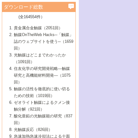
学）
7号 水素を利用する化成品合成の新潮流
6号 新しい固体酸触媒技術
5号 触媒を有効に使うための技術
ールホテル豊橋）
蔵技術の進歩
まで─
3号 メソポーラス物質の新展開
立大学）
3号 実用的ファインケミカル合成プロセス
ダウンロード総数
2号 第97回触媒討論会
1号 最近の触媒担体とその効果
▼46巻（2004年）
7号 ゼオライト合成における最近の進歩
6号 第106回触媒討論会
5号 CO
が関わる触媒・材料
B号 第111回触媒討論会（2013年・関西大
4号 錯体を利用したユニークな表面構造の
を実現する触媒
2
3号 リビング重合触媒の最近の展開
2号 第95回触媒討論会
(全164554件）
1号 部分酸化反応触媒の最前線
▼45巻（2003年）
学）
構築と機能
7号 有機分子触媒による精密有機合成
4号 バイオマス活用のための技術開発
6号 第104回触媒討論会
4号 今後の液体燃料を支える触媒技術
3号 化成品を合成するゼオライト触媒
2号 第93回触媒討論会
1号 なぜこの触媒が良いのか？
▼44巻（2002年）
貴金属合金触媒（2051回）
5号 若手会員による触媒研究の未来展望1：
8号 高機能化ポリオレフィンに向けた重合
5号 こんな物質，あんな物質―新たな触媒
7号 持続可能社会実現のための触媒および
5号 水素製造・貯蔵のための触媒技術の新
4号 水分解用光触媒材料
3号 特殊エネルギー場の触媒反応
触媒OnTheWeb Hacks─「触媒」
企業編
2号 第91回触媒討論会
触媒の最近の進展
1号 高次制御された触媒の化学
▼43巻（2001年）
の可能性―
触媒関連技術
しい展開
誌のウェブサイトを使う─（1659
5号 時間分解分光の進歩と応用
4号 生体内における金属の触媒作用
6号 第102回触媒討論会
3号 最近の自動車排ガス処理技術
2号 第89回触媒討論会
1号 グリーンケミストリーと触媒
▼42巻（2000年）
6号 第100回触媒討論会
8号 未来を拓く金属錯体
回）
6号 第98回触媒討論会
6号 第96回触媒討論会
5号 ファインケミカルズの展開に寄与する
7号 触媒・化学反応における計算化学の進
4号 触媒研究の現状と将来─第90回触媒討論
3号 触媒を利用した電気化学の新展開
2号 第87回触媒討論会特集号
1号 触媒反応工学の明日を拓く
▼41巻（1999年）
7号 『結晶の化学』を活かした触媒研究
光触媒はどこまでわかったか
7号 基礎化学品製造の触媒技術
触媒
歩
会Aから
7号 未来型金属錯体触媒開発への展望
4号 ナノ材料の調製と機能化
（1091回）
3号 生体触媒とバイオプロセス
2号 第85回触媒討論会
8号 イオン液体の応用
1号 孔、穴、あな?-特異な空間とその利用-
▼40巻（1998年）
8号 多機能型リアクター
6号 第94回触媒討論会
8号 若手研究者による触媒研究の未来展望
5号 基礎化学品製造の触媒技術
8号 超臨界流体を用いた化学プロセスの新
住友化学の研究開発戦略―触媒
5号 こんな触媒が欲しい
4号 水素製造・利用の触媒化学
3号 反応ダイナミクス
2号 第83回触媒討論会
1号 創立40周年記念・触媒化学この10年の
▼39巻（1997年）
2：大学・研究所編
展開
研究と高機能材料開発―（1075
7号 サブナノレベルでみた新しい表面現象
6号 第92回触媒討論会
6号 第90回触媒討論会
5号 触媒研究における新しい切り口：コン
進展と21世紀への提言/創立40周年記念・触
4号 超臨界流体の触媒反応への応用
3号 均一系触媒反応最前線
1号 均一系と不均一系触媒反応-その特徴と
回）
▼38巻（1996年）
8号 オレフィン重合触媒の新たな展
7号 基礎化学品製造の触媒技術
ビナトリアルケミストリー
媒学会この10年の歩みとこれから/創立40周
7号 触媒研究と学術雑誌/情報
5号 触媒のおもしろさをどのように伝える
接点
触媒の活性を徹底的に使い切る
4号 実用炭素材料の新展開
1号 触媒の構造と触媒作用/C1化学を中心と
▼37巻（1995年）
年記念・記録は語る
8号 資源の循環と触媒技術
6号 第88回触媒討論会特集号
か
ための技術（1019回）
8号 若い世代からみた触媒化学の現状と未
2号 第79回触媒討論会
5号 研究の方法論を考える
する21世紀への触媒
1号 ファインケミカルズと固体触媒
▼36巻（1994年）
2号 第81回触媒討論会
ゼオライト触媒によるクメン接
来
7号 企業における触媒研究のブレークスル
6号 第86回触媒討論会
3号 最新NO除去触媒の実用化研究
6号 第84回触媒討論会
2号 第77回触媒討論会
2号 第75回触媒討論会
触分解（921回）
1号 電気化学と触媒
▼35巻（1993年）
ー
3号 計算機触媒化学へのさそい
7号 水素化精製触媒の新しい展開
4号 新しい反応場を目指した触媒調製
7号 機能性金属材料と触媒
3号 オリンピックメダル:金・銀・銅はどん
酸化亜鉛の光触媒能の研究（837
3号 希土類を利用した触媒
2号 第73回触媒討論会
8号 この材料を触媒として使ってみません
4号 触媒劣化の制御と予測
1号 工業触媒開発マニュアル―探索から工
▼34巻（1992年）
8号 新しい反応性と機能性を目指した金属
な触媒作用を示すか
回）
5号 反応・分離技術の新しい展開
8号 触媒研究へのNMRの応用と展望
か？
業化まで
4号 触媒とリサイクル
3号 C4化学の展開
5号 最新の実用プロセスと触媒
クラスタ-化学
1号 インパクトを与えたこの研究
▼33巻（1991年）
光触媒反応（826回）
4号 触媒作用における機能の複合化
6号 第80回触媒討論会
2号 第71回触媒討論会
5号 エネルギー変換触媒
4号 《通常号》
6号 第82回触媒討論会
急速加熱急速冷却法による十面
2号 第69回触媒討論会
1号 触媒プロセス開発マニュアル―探索か
▼32巻（1990年）