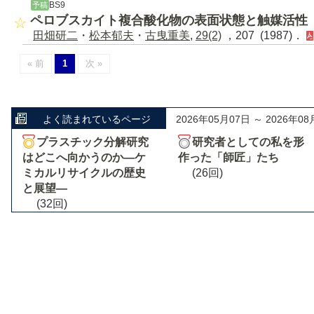
BS9
予稿
ペロブスカイト複合酸化物の表面状態と触媒活性
田畑研二
・
松本郁夫
・
古曳重美
,
29(2)
，207 (1987)．
« 前
1
次 »
よく読まれているページ
2026年05月07日 ～ 2026年08
プラスチック分解研究
研究者としての私を形
はどこへ向かうのか―ケ
作った「師匠」たち
ミカルリサイクルの歴史
(26回)
と展望―
(32回)