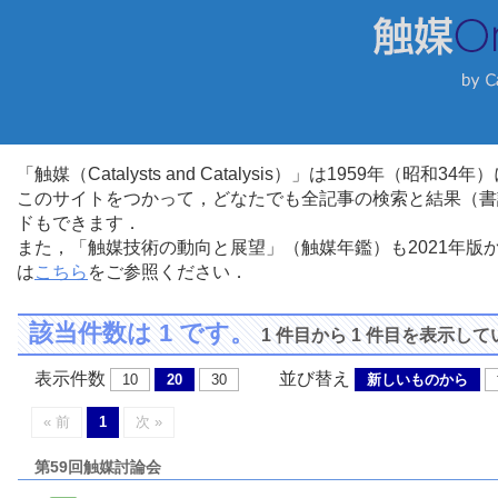
「触媒（Catalysts and Catalysis）」は1959年（昭
このサイトをつかって，どなたでも全記事の検索と結果（書
ドもできます．
また，「触媒技術の動向と展望」（触媒年鑑）も2021年
は
こちら
をご参照ください．
該当件数は 1 です。
1 件目から 1 件目を表示し
表示件数
並び替え
10
20
30
新しいものから
« 前
1
次 »
第59回触媒討論会