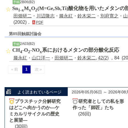
2B06(B2)
予稿
Sn
M
O
(M=Ge,Sb,Ti)酸化物を用いたメタン
1-x
x
2
田畑研二
・
川辺隆志
・
滕永紅
・
鈴木栄二
・
別府寛之
・
山
(2002)．
PDF
第85回触媒討論会
2A03(B2)
予稿
CH
-O
-NO
系におけるメタンの部分酸化反応
4
2
x
滕永紅
・
山口洋一
・
田畑研二
・
鈴木栄二
,
42(2)
，84 (2
« 前
1
次 »
よく読まれているページ
2026年05月06日 ～ 2026年08
プラスチック分解研究
研究者としての私を形
はどこへ向かうのか―ケ
作った「師匠」たち
ミカルリサイクルの歴史
(26回)
と展望―
(30回)