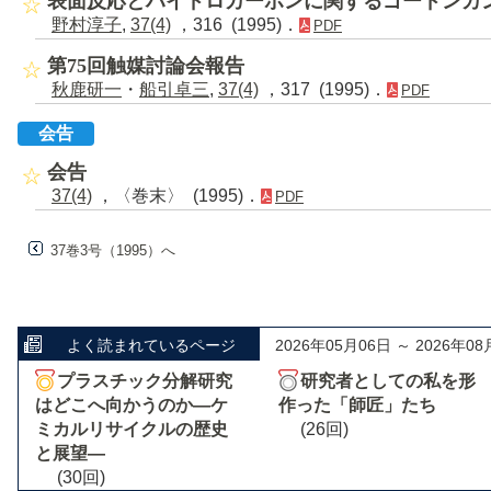
表面反応とハイドロカーボンに関するゴードンカ
野村淳子
,
37(4)
，316 (1995)．
PDF
第75回触媒討論会報告
秋鹿研一
・
船引卓三
,
37(4)
，317 (1995)．
PDF
会告
会告
37(4)
，〈巻末〉 (1995)．
PDF
37巻3号（1995）へ
よく読まれているページ
2026年05月06日 ～ 2026年08
プラスチック分解研究
研究者としての私を形
はどこへ向かうのか―ケ
作った「師匠」たち
ミカルリサイクルの歴史
(26回)
と展望―
(30回)