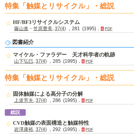
特集「触媒とリサイクル」・総説
HF/BF3リサイクルシステム
藤山進
・
笠原豊美
,
37(4)
，281 (1995)．
PDF
図書紹介
マイケル・ファラデー 天才科学者の軌跡
山下弘巳
,
37(4)
，285 (1995)．
PDF
特集「触媒とリサイクル」・総説
固体触媒による高分子の分解
上道芳夫
,
37(4)
，286 (1995)．
PDF
総説
CVD触媒の表面構造と触媒特性
岩澤康裕
,
37(4)
，292 (1995)．
PDF