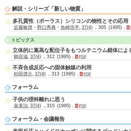
解説・シリーズ「新しい物質」
多孔質性（ポーラス）シリコンの物性とその応用
近藤敏啓
・
野口秀典
・
魚崎浩平
,
37(4)
，305 (1995)．
トピックス
立体的に嵩高な配位子をもつルテニウム錯体によ
鶴谷滋
,
37(4)
，312 (1995)．
PDF
不斉合成反応への固体触媒の利用
杉田啓介
,
37(4)
，313 (1995)．
PDF
フォーラム
子供の理科離れに思う
泉美治
,
37(4)
，315 (1995)．
PDF
フォーラム・会議報告