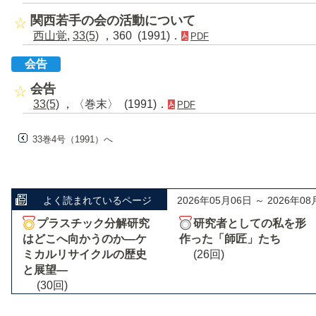
関西若手の会の活動について
西山覚
,
33(5)
，360 (1991)．
PDF
会告
会告
33(5)
，〈巻末〉 (1991)．
PDF
33巻4号（1991）へ
よく読まれているページ
2026年05月06日 ～ 2026年08
プラスチック分解研究
研究者としての私を形
はどこへ向かうのか―ケ
作った「師匠」たち
ミカルリサイクルの歴史
(26回)
と展望―
(30回)