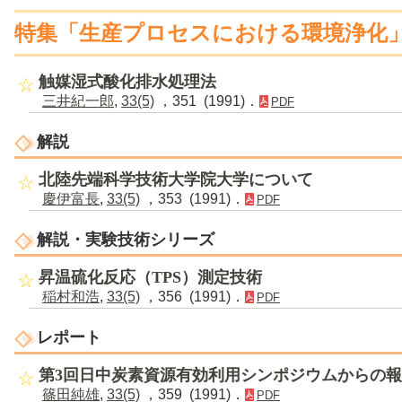
特集「生産プロセスにおける環境浄化
触媒湿式酸化排水処理法
三井紀一郎
,
33(5)
，351 (1991)．
PDF
解説
北陸先端科学技術大学院大学について
慶伊富長
,
33(5)
，353 (1991)．
PDF
解説・実験技術シリーズ
昇温硫化反応（TPS）測定技術
稲村和浩
,
33(5)
，356 (1991)．
PDF
レポート
第3回日中炭素資源有効利用シンポジウムからの
篠田純雄
,
33(5)
，359 (1991)．
PDF