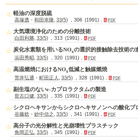
軽油の深度脱硫
高塚透
・
和田幸隆
,
33(5)
，306 (1991)．
PDF
大気環境浄化のための分離技術
白田利勝
,
33(5)
，313 (1991)．
PDF
炭化水素類を用いるNO
の選択的接触除去技術の
x
浜田秀昭
,
33(5)
，320 (1991)．
PDF
高温燃焼におけるNO
低減と触媒燃焼
x
荒井弘通
・
町田正人
,
33(5)
，328 (1991)．
PDF
副生塩のないε-カプロラクタムの製造
世古口健
,
33(5)
，335 (1991)．
PDF
シクロヘキサンからシクロヘキサノンヘの酸化プ
谷藤稔
・
妙中信之
,
33(5)
，341 (1991)．
PDF
高分子の光分解性と光崩壊性プラスチック
角岡正弘
,
33(5)
，345 (1991)．
PDF