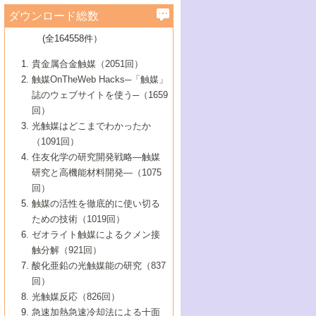
学）
7号 水素を利用する化成品合成の新潮流
6号 新しい固体酸触媒技術
5号 触媒を有効に使うための技術
ールホテル豊橋）
蔵技術の進歩
まで─
3号 メソポーラス物質の新展開
立大学）
3号 実用的ファインケミカル合成プロセス
ダウンロード総数
2号 第97回触媒討論会
1号 最近の触媒担体とその効果
▼46巻（2004年）
7号 ゼオライト合成における最近の進歩
6号 第106回触媒討論会
5号 CO
が関わる触媒・材料
B号 第111回触媒討論会（2013年・関西大
4号 錯体を利用したユニークな表面構造の
を実現する触媒
2
3号 リビング重合触媒の最近の展開
2号 第95回触媒討論会
(全164558件）
1号 部分酸化反応触媒の最前線
▼45巻（2003年）
学）
構築と機能
7号 有機分子触媒による精密有機合成
4号 バイオマス活用のための技術開発
6号 第104回触媒討論会
4号 今後の液体燃料を支える触媒技術
3号 化成品を合成するゼオライト触媒
2号 第93回触媒討論会
1号 なぜこの触媒が良いのか？
▼44巻（2002年）
貴金属合金触媒（2051回）
5号 若手会員による触媒研究の未来展望1：
8号 高機能化ポリオレフィンに向けた重合
5号 こんな物質，あんな物質―新たな触媒
7号 持続可能社会実現のための触媒および
5号 水素製造・貯蔵のための触媒技術の新
4号 水分解用光触媒材料
3号 特殊エネルギー場の触媒反応
触媒OnTheWeb Hacks─「触媒」
企業編
2号 第91回触媒討論会
触媒の最近の進展
1号 高次制御された触媒の化学
▼43巻（2001年）
の可能性―
触媒関連技術
しい展開
誌のウェブサイトを使う─（1659
5号 時間分解分光の進歩と応用
4号 生体内における金属の触媒作用
6号 第102回触媒討論会
3号 最近の自動車排ガス処理技術
2号 第89回触媒討論会
1号 グリーンケミストリーと触媒
▼42巻（2000年）
6号 第100回触媒討論会
8号 未来を拓く金属錯体
回）
6号 第98回触媒討論会
6号 第96回触媒討論会
5号 ファインケミカルズの展開に寄与する
7号 触媒・化学反応における計算化学の進
4号 触媒研究の現状と将来─第90回触媒討論
3号 触媒を利用した電気化学の新展開
2号 第87回触媒討論会特集号
1号 触媒反応工学の明日を拓く
▼41巻（1999年）
7号 『結晶の化学』を活かした触媒研究
光触媒はどこまでわかったか
7号 基礎化学品製造の触媒技術
触媒
歩
会Aから
7号 未来型金属錯体触媒開発への展望
4号 ナノ材料の調製と機能化
（1091回）
3号 生体触媒とバイオプロセス
2号 第85回触媒討論会
8号 イオン液体の応用
1号 孔、穴、あな?-特異な空間とその利用-
▼40巻（1998年）
8号 多機能型リアクター
6号 第94回触媒討論会
8号 若手研究者による触媒研究の未来展望
5号 基礎化学品製造の触媒技術
8号 超臨界流体を用いた化学プロセスの新
住友化学の研究開発戦略―触媒
5号 こんな触媒が欲しい
4号 水素製造・利用の触媒化学
3号 反応ダイナミクス
2号 第83回触媒討論会
1号 創立40周年記念・触媒化学この10年の
▼39巻（1997年）
2：大学・研究所編
展開
研究と高機能材料開発―（1075
7号 サブナノレベルでみた新しい表面現象
6号 第92回触媒討論会
6号 第90回触媒討論会
5号 触媒研究における新しい切り口：コン
進展と21世紀への提言/創立40周年記念・触
4号 超臨界流体の触媒反応への応用
3号 均一系触媒反応最前線
1号 均一系と不均一系触媒反応-その特徴と
回）
▼38巻（1996年）
8号 オレフィン重合触媒の新たな展
7号 基礎化学品製造の触媒技術
ビナトリアルケミストリー
媒学会この10年の歩みとこれから/創立40周
7号 触媒研究と学術雑誌/情報
5号 触媒のおもしろさをどのように伝える
接点
触媒の活性を徹底的に使い切る
4号 実用炭素材料の新展開
1号 触媒の構造と触媒作用/C1化学を中心と
▼37巻（1995年）
年記念・記録は語る
8号 資源の循環と触媒技術
6号 第88回触媒討論会特集号
か
ための技術（1019回）
8号 若い世代からみた触媒化学の現状と未
2号 第79回触媒討論会
5号 研究の方法論を考える
する21世紀への触媒
1号 ファインケミカルズと固体触媒
▼36巻（1994年）
2号 第81回触媒討論会
ゼオライト触媒によるクメン接
来
7号 企業における触媒研究のブレークスル
6号 第86回触媒討論会
3号 最新NO除去触媒の実用化研究
6号 第84回触媒討論会
2号 第77回触媒討論会
2号 第75回触媒討論会
触分解（921回）
1号 電気化学と触媒
▼35巻（1993年）
ー
3号 計算機触媒化学へのさそい
7号 水素化精製触媒の新しい展開
4号 新しい反応場を目指した触媒調製
7号 機能性金属材料と触媒
3号 オリンピックメダル:金・銀・銅はどん
酸化亜鉛の光触媒能の研究（837
3号 希土類を利用した触媒
2号 第73回触媒討論会
8号 この材料を触媒として使ってみません
4号 触媒劣化の制御と予測
1号 工業触媒開発マニュアル―探索から工
▼34巻（1992年）
8号 新しい反応性と機能性を目指した金属
な触媒作用を示すか
回）
5号 反応・分離技術の新しい展開
8号 触媒研究へのNMRの応用と展望
か？
業化まで
4号 触媒とリサイクル
3号 C4化学の展開
5号 最新の実用プロセスと触媒
クラスタ-化学
1号 インパクトを与えたこの研究
▼33巻（1991年）
光触媒反応（826回）
4号 触媒作用における機能の複合化
6号 第80回触媒討論会
2号 第71回触媒討論会
5号 エネルギー変換触媒
4号 《通常号》
6号 第82回触媒討論会
急速加熱急速冷却法による十面
2号 第69回触媒討論会
1号 触媒プロセス開発マニュアル―探索か
▼32巻（1990年）