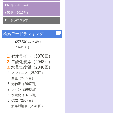
3号 CO
の排出削減および有効活用のた
タリゼーション
2
3号 特殊反応場を利用した触媒的分子変
る非貴金属触媒の研究動向
線を利用した触媒解析技術の最先端
1号 物質移動制御に着目した触媒プロセ
▼60巻（2018年）
4号 格子酸素・格子酸素欠陥を利用した
めの触媒技術
換反応
2号 機能化学品製造に資するクリーンな
ス開発
5号 ゼオライトの合成と応用における研
5号 単原子触媒
触媒反応
1号 固体酸触媒の最新の研究動向
▼59巻（2017年）
触媒的酸化反応
4号 若手による情報発信企画～とびたて
4号 多孔質材料を用いた触媒の新展開
究動向
2号 CO
フリー水素サプライチェーンに
2
6号 参照触媒委員会からのお知らせ
5号 生体触媒によるエネルギー変換反応
2号 二酸化炭素からの有用化学品合成
1号 いたるところに，触媒
▼…さらに表示する
若き触媒の研究者たち～（1）
3号 水処理のための触媒化学
5号 情報学的手法を用いた触媒開発
6号 ヘテロ接合界面
関わる触媒開発動向
B号 第133回触媒討論会（2023年）
6号 窒素とリンの循環のための触媒・機
3号 ナノ粒子・クラスター触媒の最前線
2号 機能性材料の局所構造解析のための
5号 若手による情報発信企画～とびたて
▼58巻（2016年）
4号 光触媒を用いた水分解の最新の研究
6号 カーボンニュートラルに向けた電解
B号 第135回触媒討論会（2025年）
3号 精密高分子合成に関する最近の研究
能性材料
最先端技術
検索ワードランキング
4号 60周年記念企画
若き触媒の研究者たち～（2）
動向
技術
1号 ユニークな構造の高分子を生み出す触
▼57巻（2015年）
動向
B号 第131回触媒討論会（2023年）
3号 無機分離膜材料の開発と触媒反応プ
5号 進化するゼオライト合成技術
6号 石油のノーブル・ユースを志向した
媒技術
(27823件/のべ数：
5号 次世代の触媒プロセスを支えるマイ
B号 第127回触媒討論会（2021年・オン
1号 水素キャリアにかかわる触媒技術の新
4号 バイオマス化成品製造のための触媒
▼56巻（2014年）
ロセスへの適用
触媒技術
7824136）
クロ波
6号 非貴金属系触媒における電気化学的
ライン開催(Zoom)のみ）
2号 リグニンからの化成品製造に向けた触
展開
技術
1号 特殊環境場を利用した材料合成
▼55巻（2013年）
4号 触媒研究における計算科学の利用
酸素還元反応
B号 第129回触媒討論会（2022年・京都
媒技術
6号 メタン転換技術の最新動向
ゼオライト（3070回）
2号 石油精製用触媒の最近の進展
5号 固体触媒による含窒素有機化合物変
2号 光触媒反応機構に関する最新の研究動
1号 高耐久性燃料電池システム用触媒にお
大学：オンライン・対面開催）
▼54巻（2012年）
5号 水素のふるまいを解き明かす最先端
B号 第121回触媒討論会（2018年・東京
3号 触媒研究の最先端～とびたて若き研究
二酸化炭素（2943回）
B号 第125回触媒討論会（2020年・工学
換の最前線
3号 固体酸化物形燃料電池（SOFC）におけ
向
ける新展開
研究
大学）
1号 規則性多孔体の利用技術における最近
▼53巻（2011年）
者たち～（1）
水蒸気改質（2846回）
院大学）
るアノード触媒上での燃料直接改質技術
6号 貴金属使用量低減に向けた自動車排
3号 固体高分子形燃料電池カソード触媒の
2号 リビングラジカル重合の最近の動向
6号 低級アルカンの有効利用のための触
の進歩
アンモニア（2820回）
4号 触媒研究の最先端～とびたて若き研究
1号 金属学から見る合金触媒の新展開
▼52巻（2010年）
ガス浄化触媒の開発
4号 コアシェル構造の制御による触媒機能
開発動向
媒技術
白金（2782回）
3号 天然ガスの化学工業的展開に関する触
2号 第109回触媒討論会
者たち～（2）
2号 第107回触媒討論会
の向上
1号 触媒の劣化対策と長寿命触媒開発
B号 第123回触媒討論会（2019年・大阪
▼51巻（2009年）
4号 人工光合成に向けた近年のアプローチ
光触媒（2667回）
媒技術
B号 第119回触媒討論会（2017年・首都
3号 貴金属低減技術の最新動向
5号 触媒研究の最先端～とびたて若き研究
市立大学）
3号 触媒のその場観察法の進歩（１）
5号 工業触媒およびその周辺技術の最近の
2号 第105回触媒討論会
1号 炭素材料－熱い注目を集める材料－
▼50巻（2008年）
メタン（2663回）
大学東京）
5号 未利用熱エネルギーの有効活用に貢献
4号 貴金属触媒の精密構造制御とその活用
者たち～（3）
4号 貴金属代替技術の最新動向
進歩
水素化（2616回）
4号 触媒のその場観察法の進歩（２）
3号 ナノ構造が拓く新機能
する触媒技術
2号 第103回触媒討論会
1号 触媒化学と学会のこの10年，半世紀，
▼49巻（2007年）
5号 バイオマス化成品製造のための固体触
6号 イオニクス材料と燃料電池・電解合成
5号 光触媒による物質変換反応の新展開
CO2（2567回）
6号 ナノシート
5号 不活性結合の触媒的活性化による有機
そして未来
4号 活性サイトおよびその環境の精密な設
6号 ポリオキソメタレート
3号 環境浄化用光触媒の現状と課題
媒の開発
1号 含フッ素化合物の合成と触媒
▼48巻（2006年）
の最新の研究動向
触媒討論会（2545回）
6号 グラフェン
合成
B号 第115回触媒討論会（2015年・成蹊大
計による触媒の高機能化
2号 第101回触媒討論会
B号 第113回触媒討論会（2014年・ロワジ
4号 水素社会の実現に向けた水素製造・貯
6号 ナノ空間─吸着状態解析から新機能開拓
2号 第99回触媒討論会
B号 第117回触媒討論会（2016年・大阪府
1号 固体酸触媒の最近の進歩
▼47巻（2005年）