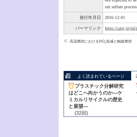
een expected to b
um sulfate process
発行年月日
2016-12-01
パーマリンク
https://catsj.jp/j
高温燃焼におけるNO
低減と触媒燃焼
x
よく読まれているページ
プラスチック分解研究
はどこへ向かうのか―ケ
ミカルリサイクルの歴史
と展望―
(32回)