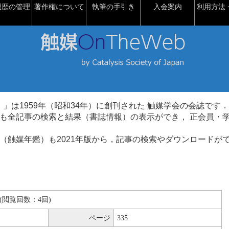
履歴の管理
著作権について
執筆の手引き
入会案内
利用方法・
talysis）」は1959年（昭和34年）に創刊された 触媒学会の会誌です．
も全記事の検索と結果（書誌情報）の表示ができ， 正会員・
（触媒年鑑）も2021年版から，記事の検索やダウンロードが
KB(閲覧回数：4回)
ページ
335