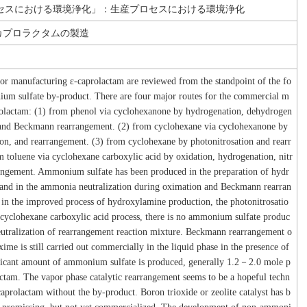
セスにおける環境浄化」：生産プロセスにおける環境浄化
カプロラクタムの製造
or manufacturing ε-caprolactam are reviewed from the standpoint of the fo
um sulfate by-product. There are four major routes for the commercial m
rolactam: (1) from phenol via cyclohexanone by hydrogenation, dehydrogen
 and Beckmann rearrangement. (2) from cyclohexane via cyclohexanone by
on, and rearrangement. (3) from cyclohexane by photonitrosation and rearr
 toluene via cyclohexane carboxylic acid by oxidation, hydrogenation, nitr
rangement. Ammonium sulfate has been produced in the preparation of hydr
 and in the ammonia neutralization during oximation and Beckmann rearran
in the improved process of hydroxylamine production, the photonitrosatio
 cyclohexane carboxylic acid process, there is no ammonium sulfate produc
neutralization of rearrangement reaction mixture. Beckmann rearrangement o
ime is still carried out commercially in the liquid phase in the presence of
ficant amount of ammonium sulfate is produced, generally 1.2－2.0 mole p
ctam. The vapor phase catalytic rearrangement seems to be a hopeful techn
aprolactam without the by-product. Boron trioxide or zeolite catalyst has b