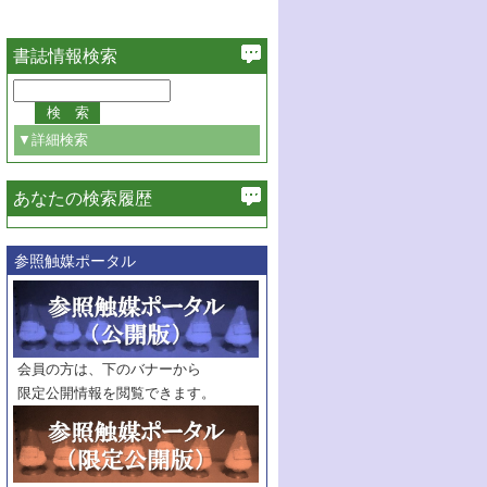
書誌情報検索
▼詳細検索
あなたの検索履歴
必ず含む
参照触媒ポータル
巻・号指定
巻
号
範囲指定
巻
号～
巻
会員の方は、下のバナーから
号
限定公開情報を閲覧できます。
触媒年鑑
年度
記事種別
マーク：
マークあり