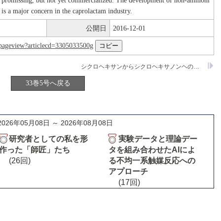
e promissing, but not yet commercialized. The development of non-ammoni
 is a major concern in the caprolactam industry.
公開日
2016-12-01
nl/pageview?articlecd=3305033500g
シクロヘキサンからシクロヘキサノンヘの酸化プロセス
33巻5号へ戻る
2026年05月08日 ～ 2026年08月08日
研究者としての私を形
実験データと理論デー
作った「師匠」たち
タを組み合わせたAIによ
(26回)
る不均一系触媒反応への
アプローチ
(17回)