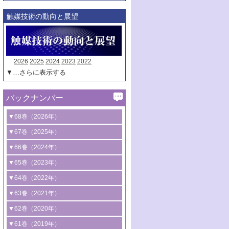
触媒技術の動向と展望
2026
2025
2024
2023
2022
▼…さらに表示する
バックナンバー
▼68巻（2026年）
1号 過酸化水素合成に関する研究動向
▼67巻（2025年）
2号 コンピューター技術により加速する
1号 CO
水素化によるグリーン燃料/グリ
▼66巻（2024年）
2
触媒開発
ーンケミカル製造
1号 低次元ナノ構造を有する触媒材料
▼65巻（2023年）
3号 有機分子変換やCO
資源化のための
2
2号 水素製造のための水分解技術に関す
2号 規制反応場を活用した固体触媒研究
1号 炭素が関わる触媒機能
▼64巻（2022年）
光触媒に関する最近の研究
る最近の研究
の新展開
2号 プラスチックケミカルリサイクルの
1号 合成ガス製造とCOを用いるケミカル
▼63巻（2021年）
B号 第137回触媒討論会（2026年）
3号 オレフィン系樹脂の精密合成に関す
3号 未踏分子変換を目指した酸化触媒プ
ための触媒技術
ズ合成の最新動向
1号 金触媒の新展開
▼62巻（2020年）
る最新技術
ロセスの最前線
3号 非酸化物系金属化合物を基盤とした
2号 化学品合成のための合金触媒開発
2号 ペロブスカイト
1号 触媒設計を拓く欠陥構造のキャラク
▼61巻（2019年）
4号 アルコール類の効率的変換を実現す
4号 シンクロトロン放射光および中性子
触媒材料の開発