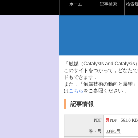
ホーム
記事検索
検索
「触媒（Catalysts and Ca
このサイトをつかって，どなたで
ドもできます．
また，「触媒技術の動向と展望」
は
こちら
をご参照ください．
記事情報
PDF
561.8 
PDF
巻・号
33巻5号