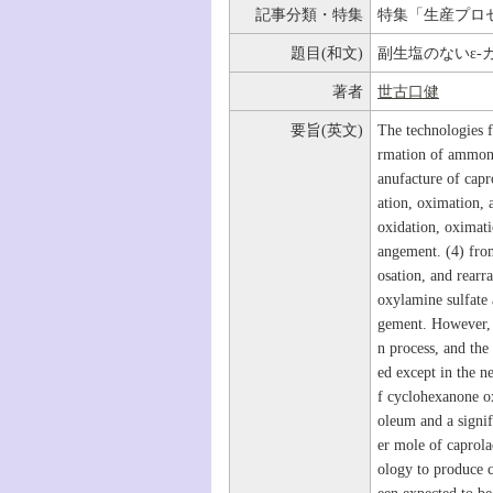
記事分類・特集
特集「生産プロ
題目(和文)
副生塩のないε-
著者
世古口健
要旨(英文)
The technologies f
rmation of ammoni
anufacture of cap
ation, oximation,
oxidation, oximati
angement. (4) from
osation, and rear
oxylamine sulfate
gement. However, 
n process, and the
ed except in the 
f cyclohexanone ox
oleum and a signi
er mole of caprola
ology to produce c