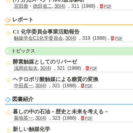
宮田壽
・
徳田省二
,
30(4)
，311 (1988)．
PDF
レポート
C1 化学委員会事業活動報告
触媒学会C1化学委員会
,
30(4)
，319 (1988)．
PDF
トピックス
酵素触媒としてのリバーゼ
浅岡佐知夫
,
30(4)
，321 (1988)．
PDF
ヘテロポリ酸触媒による糖質の変換
中田真一
,
30(4)
，321 (1988)．
PDF
図書紹介
暮しの中の石油－歴史と未来を考える－
菊地英一
,
30(4)
，323 (1988)．
PDF
新しい触媒化学