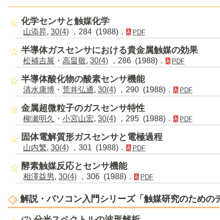
化学センサと触媒化学
山添昇
,
30(4)
，284 (1988)．
PDF
半導体ガスセンサにおける貴金属触媒の効果
松補吉展
・
高畠敬
,
30(4)
，286 (1988)．
PDF
半導体酸化物の酸素センサ機能
清水康博
・
荒井弘通
,
30(4)
，290 (1988)．
PDF
金属超微粒子のガスセンサ特性
柳瀬明久
・
小宮山宏
,
30(4)
，295 (1988)．
PDF
固体電解質形ガスセンサと電極過程
山内繁
,
30(4)
，301 (1988)．
PDF
酵素触媒反応とセンサ機能
相澤益男
,
30(4)
，306 (1988)．
PDF
解説・パソコン入門シリーズ「触媒研究のための
(7) 分光スペクトルの波形解析