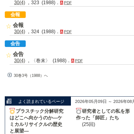
30(4)
，323 (1988)．
PDF
会報
会報
30(4)
，324 (1988)．
PDF
会告
会告
30(4)
，〈巻末〉 (1988)．
PDF
30巻3号（1988）へ
よく読まれているページ
2026年05月09日 ～ 2026年08
プラスチック分解研究
研究者としての私を形
はどこへ向かうのか―ケ
作った「師匠」たち
ミカルリサイクルの歴史
(25回)
と展望―