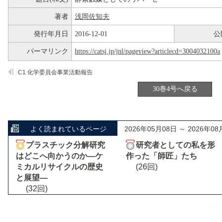
著者
浅岡佐知夫
発行年月日
2016-12-01
公
パーマリンク
https://catsj.jp/jnl/pageview?articlecd=3004032100a
C1 化学委員会事業活動報告
30巻4号へ戻る
よく読まれているページ
2026年05月08日 ～ 2026年08
プラスチック分解研究
研究者としての私を形
はどこへ向かうのか―ケ
作った「師匠」たち
ミカルリサイクルの歴史
(26回)
と展望―
(32回)