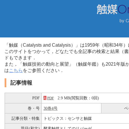
「触媒（Catalysts and Catalysis）」は1959年（昭
このサイトをつかって，どなたでも全記事の検索と結果（書
ドもできます．
また，「触媒技術の動向と展望」（触媒年鑑）も2021年
は
こちら
をご参照ください．
記事情報
PDF
2.9 MB(閲覧回数：0回)
PDF
巻・号
30巻4号
ペ
記事分類・特集
トピックス：センサと触媒
題目(和文)
酵素触媒としてのリバーゼ