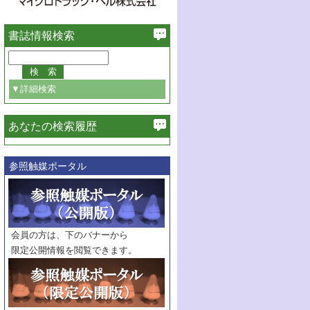
書誌情報検索
▼詳細検索
あなたの検索履歴
必ず含む
参照触媒ポータル
巻・号指定
巻
号
範囲指定
巻
号～
巻
会員の方は、下のバナーから
号
限定公開情報を閲覧できます。
触媒年鑑
年度
記事種別
マーク：
マークあり