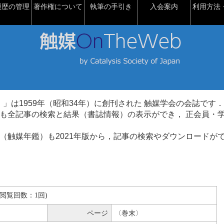
履歴の管理
著作権について
執筆の手引き
入会案内
利用方法・
talysis）」は1959年（昭和34年）に創刊された 触媒学会の会誌です．
も全記事の検索と結果（書誌情報）の表示ができ， 正会員・
（触媒年鑑）も2021年版から，記事の検索やダウンロードが
MB(閲覧回数：1回)
ページ
〈巻末〉