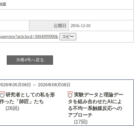
触媒
公開日
2016-12-01
nl/pageview?articlecd=3004999900k
30巻4号へ戻る
2026年05月08日 ～ 2026年08月08日
研究者としての私を形
実験データと理論デー
作った「師匠」たち
タを組み合わせたAIによ
(26回)
る不均一系触媒反応への
アプローチ
(17回)