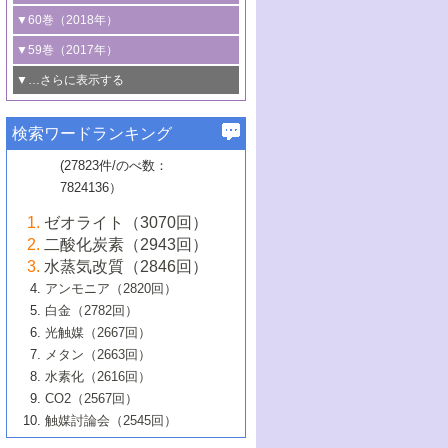
3号 CO
の排出削減および有効活用のた
タリゼーション
2
3号 特殊反応場を利用した触媒的分子変
る非貴金属触媒の研究動向
線を利用した触媒解析技術の最先端
1号 物質移動制御に着目した触媒プロセ
▼60巻（2018年）
4号 格子酸素・格子酸素欠陥を利用した
めの触媒技術
換反応
2号 機能化学品製造に資するクリーンな
ス開発
5号 ゼオライトの合成と応用における研
5号 単原子触媒
触媒反応
1号 固体酸触媒の最新の研究動向
▼59巻（2017年）
触媒的酸化反応
4号 若手による情報発信企画～とびたて
4号 多孔質材料を用いた触媒の新展開
究動向
2号 CO
フリー水素サプライチェーンに
2
6号 参照触媒委員会からのお知らせ
5号 生体触媒によるエネルギー変換反応
2号 二酸化炭素からの有用化学品合成
1号 いたるところに，触媒
▼…さらに表示する
若き触媒の研究者たち～（1）
3号 水処理のための触媒化学
5号 情報学的手法を用いた触媒開発
6号 ヘテロ接合界面
関わる触媒開発動向
B号 第133回触媒討論会（2023年）
6号 窒素とリンの循環のための触媒・機
3号 ナノ粒子・クラスター触媒の最前線
2号 機能性材料の局所構造解析のための
5号 若手による情報発信企画～とびたて
▼58巻（2016年）
4号 光触媒を用いた水分解の最新の研究
6号 カーボンニュートラルに向けた電解
B号 第135回触媒討論会（2025年）
3号 精密高分子合成に関する最近の研究
能性材料
最先端技術
検索ワードランキング
4号 60周年記念企画
若き触媒の研究者たち～（2）
動向
技術
1号 ユニークな構造の高分子を生み出す触
▼57巻（2015年）
動向
B号 第131回触媒討論会（2023年）
3号 無機分離膜材料の開発と触媒反応プ
5号 進化するゼオライト合成技術
6号 石油のノーブル・ユースを志向した
媒技術
(27823件/のべ数：
5号 次世代の触媒プロセスを支えるマイ
B号 第127回触媒討論会（2021年・オン
1号 水素キャリアにかかわる触媒技術の新
4号 バイオマス化成品製造のための触媒
▼56巻（2014年）
ロセスへの適用
触媒技術
7824136）
クロ波
6号 非貴金属系触媒における電気化学的
ライン開催(Zoom)のみ）
2号 リグニンからの化成品製造に向けた触
展開
技術
1号 特殊環境場を利用した材料合成
▼55巻（2013年）
4号 触媒研究における計算科学の利用
酸素還元反応
B号 第129回触媒討論会（2022年・京都
媒技術
6号 メタン転換技術の最新動向
ゼオライト（3070回）
2号 石油精製用触媒の最近の進展
5号 固体触媒による含窒素有機化合物変
2号 光触媒反応機構に関する最新の研究動
1号 高耐久性燃料電池システム用触媒にお
大学：オンライン・対面開催）
▼54巻（2012年）
5号 水素のふるまいを解き明かす最先端
B号 第121回触媒討論会（2018年・東京
3号 触媒研究の最先端～とびたて若き研究
二酸化炭素（2943回）
B号 第125回触媒討論会（2020年・工学
換の最前線
3号 固体酸化物形燃料電池（SOFC）におけ
向
ける新展開
研究
大学）
1号 規則性多孔体の利用技術における最近
▼53巻（2011年）
者たち～（1）
水蒸気改質（2846回）
院大学）
るアノード触媒上での燃料直接改質技術
6号 貴金属使用量低減に向けた自動車排
3号 固体高分子形燃料電池カソード触媒の
2号 リビングラジカル重合の最近の動向
6号 低級アルカンの有効利用のための触
の進歩
アンモニア（2820回）
4号 触媒研究の最先端～とびたて若き研究
1号 金属学から見る合金触媒の新展開
▼52巻（2010年）
ガス浄化触媒の開発
4号 コアシェル構造の制御による触媒機能
開発動向
媒技術
白金（2782回）
3号 天然ガスの化学工業的展開に関する触
2号 第109回触媒討論会
者たち～（2）
2号 第107回触媒討論会
の向上
1号 触媒の劣化対策と長寿命触媒開発
B号 第123回触媒討論会（2019年・大阪
▼51巻（2009年）
4号 人工光合成に向けた近年のアプローチ
光触媒（2667回）
媒技術
B号 第119回触媒討論会（2017年・首都
3号 貴金属低減技術の最新動向
5号 触媒研究の最先端～とびたて若き研究
市立大学）
3号 触媒のその場観察法の進歩（１）
5号 工業触媒およびその周辺技術の最近の
2号 第105回触媒討論会
1号 炭素材料－熱い注目を集める材料－
▼50巻（2008年）
メタン（2663回）
大学東京）
5号 未利用熱エネルギーの有効活用に貢献
4号 貴金属触媒の精密構造制御とその活用
者たち～（3）
4号 貴金属代替技術の最新動向
進歩
水素化（2616回）
4号 触媒のその場観察法の進歩（２）
3号 ナノ構造が拓く新機能
する触媒技術
2号 第103回触媒討論会
1号 触媒化学と学会のこの10年，半世紀，
▼49巻（2007年）
5号 バイオマス化成品製造のための固体触
6号 イオニクス材料と燃料電池・電解合成
5号 光触媒による物質変換反応の新展開
CO2（2567回）
6号 ナノシート
5号 不活性結合の触媒的活性化による有機
そして未来
4号 活性サイトおよびその環境の精密な設
6号 ポリオキソメタレート
3号 環境浄化用光触媒の現状と課題
媒の開発
1号 含フッ素化合物の合成と触媒
▼48巻（2006年）
の最新の研究動向
触媒討論会（2545回）
6号 グラフェン
合成
B号 第115回触媒討論会（2015年・成蹊大
計による触媒の高機能化
2号 第101回触媒討論会
B号 第113回触媒討論会（2014年・ロワジ
4号 水素社会の実現に向けた水素製造・貯
6号 ナノ空間─吸着状態解析から新機能開拓
2号 第99回触媒討論会
B号 第117回触媒討論会（2016年・大阪府
1号 固体酸触媒の最近の進歩
▼47巻（2005年）