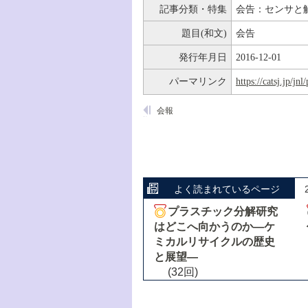
記事分類・特集
会告：センサと
題目(和文)
会告
発行年月日
2016-12-01
パーマリンク
https://catsj.jp/j
会報
よく読まれているページ
プラスチック分解研究
はどこへ向かうのか―ケ
ミカルリサイクルの歴史
と展望―
(32回)