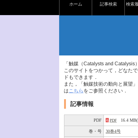
ホーム
記事検索
検索
「触媒（Catalysts and Ca
このサイトをつかって，どなたで
ドもできます．
また，「触媒技術の動向と展望」
は
こちら
をご参照ください．
記事情報
PDF
16.4 
PDF
巻・号
30巻4号