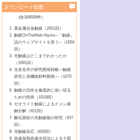
学）
7号 水素を利用する化成品合成の新潮流
6号 新しい固体酸触媒技術
5号 触媒を有効に使うための技術
ールホテル豊橋）
蔵技術の進歩
まで─
3号 メソポーラス物質の新展開
立大学）
3号 実用的ファインケミカル合成プロセス
ダウンロード総数
2号 第97回触媒討論会
1号 最近の触媒担体とその効果
▼46巻（2004年）
7号 ゼオライト合成における最近の進歩
6号 第106回触媒討論会
5号 CO
が関わる触媒・材料
B号 第111回触媒討論会（2013年・関西大
4号 錯体を利用したユニークな表面構造の
を実現する触媒
2
3号 リビング重合触媒の最近の展開
2号 第95回触媒討論会
(全164558件）
1号 部分酸化反応触媒の最前線
▼45巻（2003年）
学）
構築と機能
7号 有機分子触媒による精密有機合成
4号 バイオマス活用のための技術開発
6号 第104回触媒討論会
4号 今後の液体燃料を支える触媒技術
3号 化成品を合成するゼオライト触媒
2号 第93回触媒討論会
1号 なぜこの触媒が良いのか？
▼44巻（2002年）
貴金属合金触媒（2051回）
5号 若手会員による触媒研究の未来展望1：
8号 高機能化ポリオレフィンに向けた重合
5号 こんな物質，あんな物質―新たな触媒
7号 持続可能社会実現のための触媒および
5号 水素製造・貯蔵のための触媒技術の新
4号 水分解用光触媒材料
3号 特殊エネルギー場の触媒反応
触媒OnTheWeb Hacks─「触媒」
企業編
2号 第91回触媒討論会
触媒の最近の進展
1号 高次制御された触媒の化学
▼43巻（2001年）
の可能性―
触媒関連技術
しい展開
誌のウェブサイトを使う─（1659
5号 時間分解分光の進歩と応用
4号 生体内における金属の触媒作用
6号 第102回触媒討論会
3号 最近の自動車排ガス処理技術
2号 第89回触媒討論会
1号 グリーンケミストリーと触媒
▼42巻（2000年）
6号 第100回触媒討論会
8号 未来を拓く金属錯体
回）
6号 第98回触媒討論会
6号 第96回触媒討論会
5号 ファインケミカルズの展開に寄与する
7号 触媒・化学反応における計算化学の進
4号 触媒研究の現状と将来─第90回触媒討論
3号 触媒を利用した電気化学の新展開
2号 第87回触媒討論会特集号
1号 触媒反応工学の明日を拓く
▼41巻（1999年）
7号 『結晶の化学』を活かした触媒研究
光触媒はどこまでわかったか
7号 基礎化学品製造の触媒技術
触媒
歩
会Aから
7号 未来型金属錯体触媒開発への展望
4号 ナノ材料の調製と機能化
（1091回）
3号 生体触媒とバイオプロセス
2号 第85回触媒討論会
8号 イオン液体の応用
1号 孔、穴、あな?-特異な空間とその利用-
▼40巻（1998年）
8号 多機能型リアクター
6号 第94回触媒討論会
8号 若手研究者による触媒研究の未来展望
5号 基礎化学品製造の触媒技術
8号 超臨界流体を用いた化学プロセスの新
住友化学の研究開発戦略―触媒
5号 こんな触媒が欲しい
4号 水素製造・利用の触媒化学
3号 反応ダイナミクス
2号 第83回触媒討論会
1号 創立40周年記念・触媒化学この10年の
▼39巻（1997年）
2：大学・研究所編
展開
研究と高機能材料開発―（1075
7号 サブナノレベルでみた新しい表面現象
6号 第92回触媒討論会
6号 第90回触媒討論会
5号 触媒研究における新しい切り口：コン
進展と21世紀への提言/創立40周年記念・触
4号 超臨界流体の触媒反応への応用
3号 均一系触媒反応最前線
1号 均一系と不均一系触媒反応-その特徴と
回）
▼38巻（1996年）
8号 オレフィン重合触媒の新たな展
7号 基礎化学品製造の触媒技術
ビナトリアルケミストリー
媒学会この10年の歩みとこれから/創立40周
7号 触媒研究と学術雑誌/情報
5号 触媒のおもしろさをどのように伝える
接点
触媒の活性を徹底的に使い切る
4号 実用炭素材料の新展開
1号 触媒の構造と触媒作用/C1化学を中心と
▼37巻（1995年）
年記念・記録は語る
8号 資源の循環と触媒技術
6号 第88回触媒討論会特集号
か
ための技術（1019回）
8号 若い世代からみた触媒化学の現状と未
2号 第79回触媒討論会
5号 研究の方法論を考える
する21世紀への触媒
1号 ファインケミカルズと固体触媒
▼36巻（1994年）
2号 第81回触媒討論会
ゼオライト触媒によるクメン接
来
7号 企業における触媒研究のブレークスル
6号 第86回触媒討論会
3号 最新NO除去触媒の実用化研究
6号 第84回触媒討論会
2号 第77回触媒討論会
2号 第75回触媒討論会
触分解（921回）
1号 電気化学と触媒
▼35巻（1993年）
ー
3号 計算機触媒化学へのさそい
7号 水素化精製触媒の新しい展開
4号 新しい反応場を目指した触媒調製
7号 機能性金属材料と触媒
3号 オリンピックメダル:金・銀・銅はどん
酸化亜鉛の光触媒能の研究（837
3号 希土類を利用した触媒
2号 第73回触媒討論会
8号 この材料を触媒として使ってみません
4号 触媒劣化の制御と予測
1号 工業触媒開発マニュアル―探索から工
▼34巻（1992年）
8号 新しい反応性と機能性を目指した金属
な触媒作用を示すか
回）
5号 反応・分離技術の新しい展開
8号 触媒研究へのNMRの応用と展望
か？
業化まで
4号 触媒とリサイクル
3号 C4化学の展開
5号 最新の実用プロセスと触媒
クラスタ-化学
1号 インパクトを与えたこの研究
▼33巻（1991年）
光触媒反応（826回）
4号 触媒作用における機能の複合化
6号 第80回触媒討論会
2号 第71回触媒討論会
5号 エネルギー変換触媒
4号 《通常号》
6号 第82回触媒討論会
急速加熱急速冷却法による十面
2号 第69回触媒討論会
1号 触媒プロセス開発マニュアル―探索か
▼32巻（1990年）