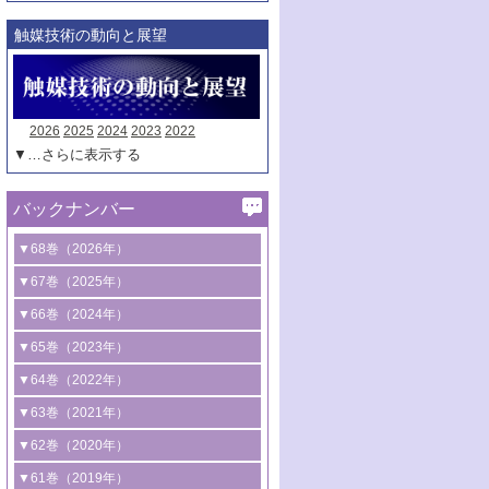
触媒技術の動向と展望
2026
2025
2024
2023
2022
▼…さらに表示する
バックナンバー
▼68巻（2026年）
1号 過酸化水素合成に関する研究動向
▼67巻（2025年）
2号 コンピューター技術により加速する
1号 CO
水素化によるグリーン燃料/グリ
▼66巻（2024年）
2
触媒開発
ーンケミカル製造
1号 低次元ナノ構造を有する触媒材料
▼65巻（2023年）
3号 有機分子変換やCO
資源化のための
2
2号 水素製造のための水分解技術に関す
2号 規制反応場を活用した固体触媒研究
1号 炭素が関わる触媒機能
▼64巻（2022年）
光触媒に関する最近の研究
る最近の研究
の新展開
2号 プラスチックケミカルリサイクルの
1号 合成ガス製造とCOを用いるケミカル
▼63巻（2021年）
B号 第137回触媒討論会（2026年）
3号 オレフィン系樹脂の精密合成に関す
3号 未踏分子変換を目指した酸化触媒プ
ための触媒技術
ズ合成の最新動向
1号 金触媒の新展開
▼62巻（2020年）
る最新技術
ロセスの最前線
3号 非酸化物系金属化合物を基盤とした
2号 化学品合成のための合金触媒開発
2号 ペロブスカイト
1号 触媒設計を拓く欠陥構造のキャラク
▼61巻（2019年）
4号 アルコール類の効率的変換を実現す
4号 シンクロトロン放射光および中性子
触媒材料の開発