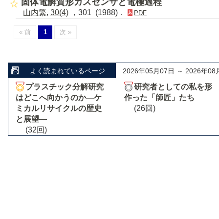
固体電解質形ガスセンサと電極過程
山内繁
,
30(4)
，301 (1988)．
PDF
« 前
1
次 »
よく読まれているページ
2026年05月07日 ～ 2026年08
プラスチック分解研究
研究者としての私を形
はどこへ向かうのか―ケ
作った「師匠」たち
ミカルリサイクルの歴史
(26回)
と展望―
(32回)