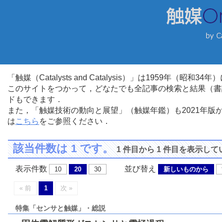
「触媒（Catalysts and Catalysis）」は1959年（昭
このサイトをつかって，どなたでも全記事の検索と結果（書
ドもできます．
また，「触媒技術の動向と展望」（触媒年鑑）も2021年
は
こちら
をご参照ください．
該当件数は 1 です。
1 件目から 1 件目を表示し
表示件数
並び替え
10
20
30
新しいものから
« 前
1
次 »
特集「センサと触媒」・総説