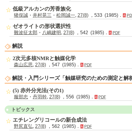
低級アルカンの芳香族化
猪俣誠
・
井村晃三
・
松岡誠一
,
27(8)
，533 (1985)．
PD
ゼオライトの形状選択性
難波征太郎
・
八嶋建明
,
27(8)
，542 (1985)．
PDF
解説
2次元多核NMRと触媒化学
森山広思
,
27(8)
，547 (1985)．
PDF
解説・入門シリーズ「触媒研究のための測定と解
(5) 赤外分光法(その1)
服部忠
・
丹羽幹
,
27(8)
，556 (1985)．
PDF
トピックス
エチレングリコールの新合成法
野尻直弘
,
27(8)
，562 (1985)．
PDF