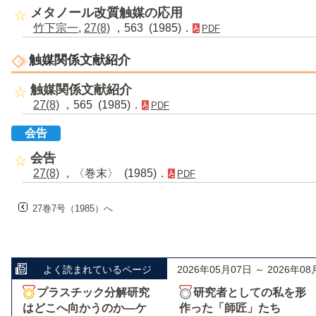
メタノール改質触媒の応用
竹下宗一
,
27(8)
，563 (1985)．
PDF
触媒関係文献紹介
触媒関係文献紹介
27(8)
，565 (1985)．
PDF
会告
会告
27(8)
，〈巻末〉 (1985)．
PDF
27巻7号（1985）へ
よく読まれているページ
2026年05月07日 ～ 2026年08
プラスチック分解研究
研究者としての私を形
はどこへ向かうのか―ケ
作った「師匠」たち