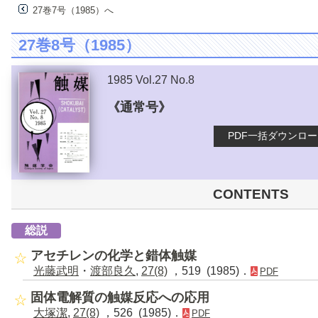
27巻7号（1985）へ
27巻8号（1985）
1985 Vol.27 No.8
《通常号》
PDF一括ダウンロ
CONTENTS
総説
アセチレンの化学と錯体触媒
光藤武明
・
渡部良久
,
27(8)
，519 (1985)．
PDF
固体電解質の触媒反応への応用
大塚潔
,
27(8)
，526 (1985)．
PDF