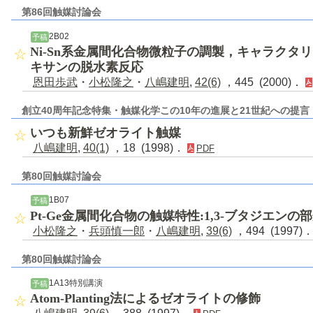
第86回触媒討論会
2B02
予稿
Ni-Sn系金属間化合物微粒子の調製，キャラクタ
キサンの脱水素反応
恩田歩武
・
小松隆之
・
八嶋建明
,
42(6)
，445 (2000)．
創立40周年記念特集・触媒化学この10年の進展と21世紀への提言
いつも新鮮ゼオライト触媒
八嶋建明
,
40(1)
，18 (1998)．
PDF
第80回触媒討論会
1B07
予稿
Pt-Ge金属間化合物の触媒特性:1,3-ブタジエンの
小松隆之
・
兵頭慎一郎
・
八嶋建明
,
39(6)
，494 (1997)
第80回触媒討論会
1A13特別講演
予稿
Atom-Planting法によるゼオライトの修飾