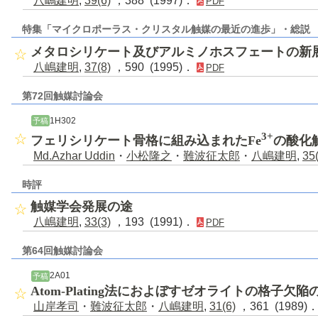
八嶋建明
,
39(6)
，388 (1997)．
PDF
特集「マイクロポーラス・クリスタル触媒の最近の進歩」・総説
メタロシリケート及びアルミノホスフェートの新
八嶋建明
,
37(8)
，590 (1995)．
PDF
第72回触媒討論会
1H302
予稿
3+
フェリシリケート骨格に組み込まれたFe
の酸化
Md.Azhar Uddin
・
小松隆之
・
難波征太郎
・
八嶋建明
,
35
時評
触媒学会発展の途
八嶋建明
,
33(3)
，193 (1991)．
PDF
第64回触媒討論会
2A01
予稿
Atom-Plating法におよぼすゼオライトの格子欠
山岸孝司
・
難波征太郎
・
八嶋建明
,
31(6)
，361 (1989)