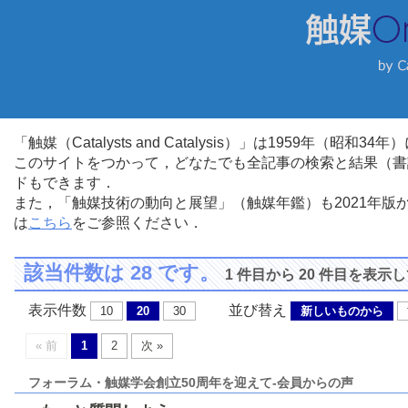
「触媒（Catalysts and Catalysis）」は1959年（昭
このサイトをつかって，どなたでも全記事の検索と結果（書
ドもできます．
また，「触媒技術の動向と展望」（触媒年鑑）も2021年
は
こちら
をご参照ください．
該当件数は 28 です。
1 件目から 20 件目を表示
表示件数
並び替え
10
20
30
新しいものから
« 前
1
2
次 »
フォーラム・触媒学会創立50周年を迎えて-会員からの声