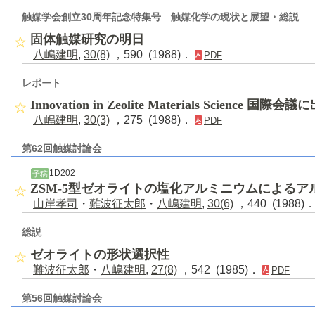
触媒学会創立30周年記念特集号 触媒化学の現状と展望・総説
固体触媒研究の明日
八嶋建明
,
30(8)
，590 (1988)．
PDF
レポート
Innovation in Zeolite Materials Science 国際
八嶋建明
,
30(3)
，275 (1988)．
PDF
第62回触媒討論会
1D202
予稿
ZSM-5型ゼオライトの塩化アルミニウムによるア
山岸孝司
・
難波征太郎
・
八嶋建明
,
30(6)
，440 (1988)
総説
ゼオライトの形状選択性
難波征太郎
・
八嶋建明
,
27(8)
，542 (1985)．
PDF
第56回触媒討論会