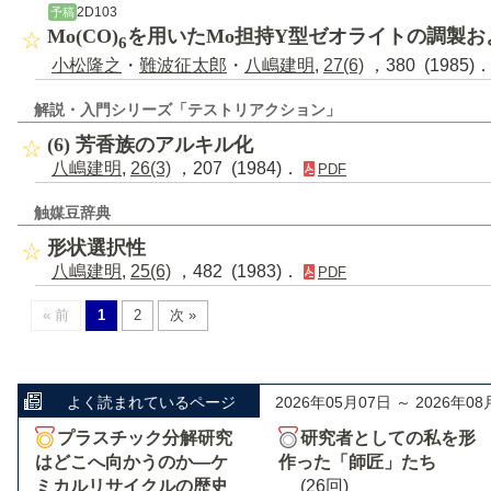
2D103
予稿
Mo(CO)
を用いたMo担持Y型ゼオライトの調製お
6
小松隆之
・
難波征太郎
・
八嶋建明
,
27(6)
，380 (1985)
解説・入門シリーズ「テストリアクション」
(6) 芳香族のアルキル化
八嶋建明
,
26(3)
，207 (1984)．
PDF
触媒豆辞典
形状選択性
八嶋建明
,
25(6)
，482 (1983)．
PDF
« 前
1
2
次 »
よく読まれているページ
2026年05月07日 ～ 2026年08
プラスチック分解研究
研究者としての私を形
はどこへ向かうのか―ケ
作った「師匠」たち
ミカルリサイクルの歴史
(26回)