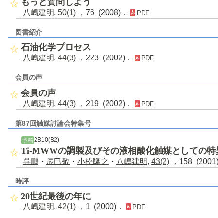
もっと質問しよう
八嶋建明
,
50(1)
，76 (2008)．
PDF
図書紹介
石油化学プロセス
八嶋建明
,
44(3)
，223 (2002)．
PDF
会員の声
会員の声
八嶋建明
,
44(3)
，219 (2002)．
PDF
第87回触媒討論会特集号
2B10(B2)
予稿
Ti-MWWの調製及びその液相酸化触媒としての特
呉鵬
・
辰巳敬
・
小松隆之
・
八嶋建明
,
43(2)
，158 (200
時評
20世紀最後の年に
八嶋建明
,
42(1)
，1 (2000)．
PDF