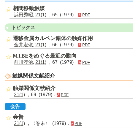
相間移動触媒
浜田秀昭
,
21(1)
，65 (1979)．
PDF
トピックス
遷移金属カルペン錯体の触媒作用
金井宏俶
,
21(1)
，66 (1979)．
PDF
MTBEをめぐる最近の動向
前川淳治
,
21(1)
，67 (1979)．
PDF
触媒関係文献紹介
触媒関係文献紹介
21(1)
，69 (1979)．
PDF
会告
会告
21(1)
，〈巻末〉 (1979)．
PDF