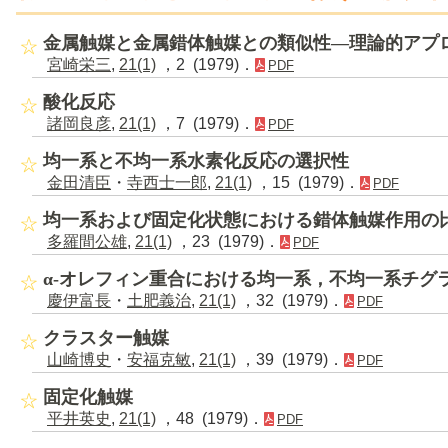
金属触媒と金属錯体触媒との類似性―理論的アプ
宮崎栄三
,
21(1)
，2 (1979)．
PDF
酸化反応
諸岡良彦
,
21(1)
，7 (1979)．
PDF
均一系と不均一系水素化反応の選択性
金田清臣
・
寺西士一郎
,
21(1)
，15 (1979)．
PDF
均一系および固定化状態における錯体触媒作用の
多羅間公雄
,
21(1)
，23 (1979)．
PDF
α-オレフィン重合における均一系，不均一系チグ
慶伊富長
・
土肥義治
,
21(1)
，32 (1979)．
PDF
クラスター触媒
山崎博史
・
安福克敏
,
21(1)
，39 (1979)．
PDF
固定化触媒
平井英史
,
21(1)
，48 (1979)．
PDF