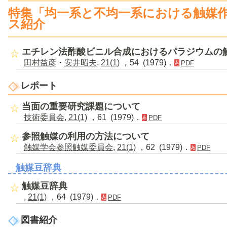
特集「均一系と不均一系における触媒
ス紹介
エチレン法酢酸ビニル合成におけるパラジウムの
田村益彦
・
安井昭夫
,
21(1)
，54 (1979)．
PDF
レポート
当面の重要研究課題について
技術委員会
,
21(1)
，61 (1979)．
PDF
参照触媒の利用の方法について
触媒学会参照触媒委員会
,
21(1)
，62 (1979)．
PDF
触媒豆辞典
触媒豆辞典
,
21(1)
，64 (1979)．
PDF
図書紹介