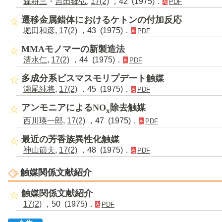
森耕三
・
吉田郷弘
,
17(2)
，42 (1975)．
PDF
遷移金属錯体におけるケトンの付加反応
堀田和彦
,
17(2)
，43 (1975)．
PDF
MMAモノマーの新製造法
清水仁
,
17(2)
，44 (1975)．
PDF
多成分系ビスマスモリプデート触媒
瀬尾純将
,
17(2)
，45 (1975)．
PDF
アンモニアによるNO
除去触媒
x
西川瑛一郎
,
17(2)
，47 (1975)．
PDF
最近の芳香族異性化触媒
神山節夫
,
17(2)
，48 (1975)．
PDF
触媒関係文献紹介
触媒関係文献紹介
17(2)
，50 (1975)．
PDF