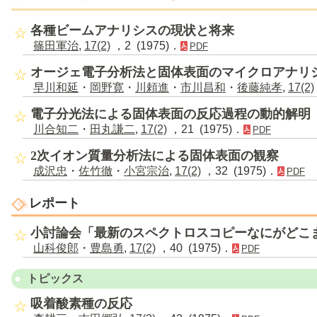
各種ビームアナリシスの現状と将来
篠田軍治
,
17(2)
，2 (1975)．
PDF
オージェ電子分析法と固体表面のマイクロアナリ
早川和延
・
岡野寛
・
川頼進
・
市川昌和
・
後藤純孝
,
17(2)
電子分光法による固体表面の反応過程の動的解明
川合知二
・
田丸謙二
,
17(2)
，21 (1975)．
PDF
2次イオン質量分析法による固体表面の観察
成沢忠
・
佐竹徹
・
小宮宗治
,
17(2)
，32 (1975)．
PDF
レポート
小討論会「最新のスペクトロスコピーなにがどこ
山科俊郎
・
豊島勇
,
17(2)
，40 (1975)．
PDF
トピックス
吸着酸素種の反応