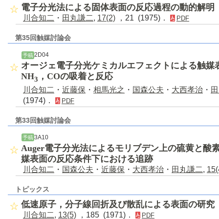
電子分光法による固体表面の反応過程の動的解明
川合知二
・
田丸謙二
,
17(2)
，21 (1975)．
PDF
第35回触媒討論会
2D04
予稿
オージェ電子分光ケミカルエフェクトによる触媒
NH
，COの吸着と反応
3
川合知二
・
近藤保
・
相馬光之
・
国森公夫
・
大西孝治
・
田
(1974)．
PDF
第33回触媒討論会
3A10
予稿
Auger電子分光法によるモリブデン上の硫黄と酸
媒表面の反応条件下における追跡
川合知二
・
国森公夫
・
近藤保
・
大西孝治
・
田丸謙二
,
15(
トピックス
低速原子，分子線回折及び散乱による表面の研究
川合知二
,
13(5)
，185 (1971)．
PDF