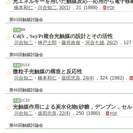
光エネルギーを用いた触媒反応―応用から電子移
橋本和仁
・
川合知二
,
30(1)
，21 (1988)．
PDF
第53回触媒討論会
B8
予稿
Cd(S，Se)/Pt複合光触媒の設計とその活性
川合知二
・
神戸士郎
・
藤井政俊
・
河合七雄
,
26(2)
，127 
第50回触媒討論会
2U14
予稿
微粒子光触媒の構造と反応性
川合知二
・
橋本和仁
・
坂田忠良
,
24(4)
，324 (1982)．
第46回触媒討論会
1C16
予稿
光触媒作用による炭水化物(砂糖，デンプン，セル
川合知二
・
坂田忠良
,
22(4)
，250 (1980)．
PDF
第45回触媒討論会