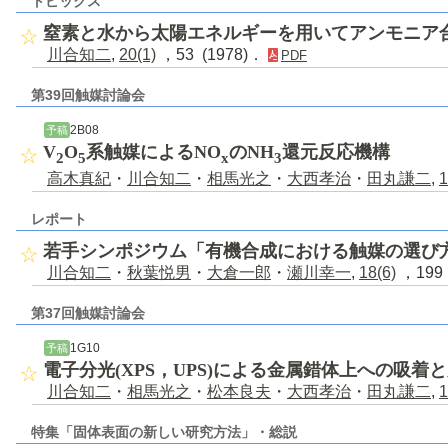
トピックス
窒素と水から太陽エネルギーを用いてアンモニア
川合知二
,
20(1)
，53 (1978)．
PDF
第39回触媒討論会
2B08
予稿
V
O
系触媒によるNO
のNH
還元反応機構
2
5
x
3
高木真紀
・
川合知二
・
相馬光之
・
大西孝治
・
田丸謙二
,
1
レポート
若手シンポジウム「有機合成における触媒の選び
川合知二
・
秋葉悦男
・
大倉一郎
・
瀬川幸一
,
18(6)
，199 
第37回触媒討論会
1G10
予稿
電子分光(XPS，UPS)による金属錯体上への吸着
川合知二
・
相馬光之
・
松本良夫
・
大西孝治
・
田丸謙二
,
1
特集「固体表面の新しい研究方法」・総説