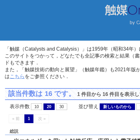
「触媒（Catalysts and Catalysis）」は1959年（昭
このサイトをつかって，どなたでも全記事の検索と結果（書
ドもできます．
また，「触媒技術の動向と展望」（触媒年鑑）も2021年
は
こちら
をご参照ください．
該当件数は 16 です。
1 件目から 16 件目を表示
表示件数
並び替え
10
20
30
新しいものから
« 前
1
次 »
総説