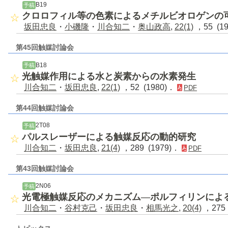
B19
予稿
クロロフィル等の色素によるメチルビオロゲンの
坂田忠良
・
小磯隆
・
川合知二
・
奥山政高
,
22(1)
，55 (1
第45回触媒討論会
B18
予稿
光触媒作用による水と炭素からの水素発生
川合知二
・
坂田忠良
,
22(1)
，52 (1980)．
PDF
第44回触媒討論会
2T08
予稿
パルスレーザーによる触媒反応の動的研究
川合知二
・
坂田忠良
,
21(4)
，289 (1979)．
PDF
第43回触媒討論会
2N06
予稿
光電極触媒反応のメカニズム―ポルフィリンによ
川合知二
・
谷村克己
・
坂田忠良
・
相馬光之
,
20(4)
，275 