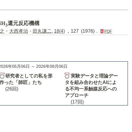
NH
還元反応機構
3
之
・
大西孝治
・
田丸謙二
,
18(4)
，127 (1976)．
PDF
2026年05月06日 ～ 2026年08月06日
研究者としての私を形
実験データと理論デー
作った「師匠」たち
タを組み合わせたAIによ
(26回)
る不均一系触媒反応への
アプローチ
(17回)