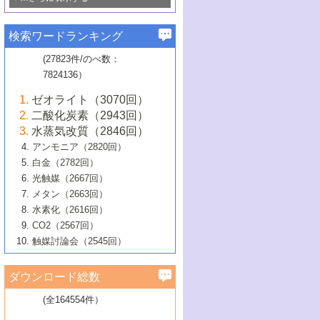
若き触媒の研究者たち～（1）
3号 水処理のための触媒化学
5号 情報学的手法を用いた触媒開発
6号 ヘテロ接合界面
関わる触媒開発動向
B号 第133回触媒討論会（2023年）
6号 窒素とリンの循環のための触媒・機
3号 ナノ粒子・クラスター触媒の最前線
2号 機能性材料の局所構造解析のための
5号 若手による情報発信企画～とびたて
▼58巻（2016年）
4号 光触媒を用いた水分解の最新の研究
6号 カーボンニュートラルに向けた電解
B号 第135回触媒討論会（2025年）
3号 精密高分子合成に関する最近の研究
能性材料
最先端技術
検索ワードランキング
4号 60周年記念企画
若き触媒の研究者たち～（2）
動向
技術
1号 ユニークな構造の高分子を生み出す触
▼57巻（2015年）
動向
B号 第131回触媒討論会（2023年）
3号 無機分離膜材料の開発と触媒反応プ
5号 進化するゼオライト合成技術
6号 石油のノーブル・ユースを志向した
媒技術
(27823件/のべ数：
5号 次世代の触媒プロセスを支えるマイ
B号 第127回触媒討論会（2021年・オン
1号 水素キャリアにかかわる触媒技術の新
4号 バイオマス化成品製造のための触媒
▼56巻（2014年）
ロセスへの適用
触媒技術
7824136）
クロ波
6号 非貴金属系触媒における電気化学的
ライン開催(Zoom)のみ）
2号 リグニンからの化成品製造に向けた触
展開
技術
1号 特殊環境場を利用した材料合成
▼55巻（2013年）
4号 触媒研究における計算科学の利用
酸素還元反応
B号 第129回触媒討論会（2022年・京都
媒技術
6号 メタン転換技術の最新動向
ゼオライト（3070回）
2号 石油精製用触媒の最近の進展
5号 固体触媒による含窒素有機化合物変
2号 光触媒反応機構に関する最新の研究動
1号 高耐久性燃料電池システム用触媒にお
大学：オンライン・対面開催）
▼54巻（2012年）
5号 水素のふるまいを解き明かす最先端
B号 第121回触媒討論会（2018年・東京
3号 触媒研究の最先端～とびたて若き研究
二酸化炭素（2943回）
B号 第125回触媒討論会（2020年・工学
換の最前線
3号 固体酸化物形燃料電池（SOFC）におけ
向
ける新展開
研究
大学）
1号 規則性多孔体の利用技術における最近
▼53巻（2011年）
者たち～（1）
水蒸気改質（2846回）
院大学）
るアノード触媒上での燃料直接改質技術
6号 貴金属使用量低減に向けた自動車排
3号 固体高分子形燃料電池カソード触媒の
2号 リビングラジカル重合の最近の動向
6号 低級アルカンの有効利用のための触
の進歩
アンモニア（2820回）
4号 触媒研究の最先端～とびたて若き研究
1号 金属学から見る合金触媒の新展開
▼52巻（2010年）
ガス浄化触媒の開発
4号 コアシェル構造の制御による触媒機能
開発動向
媒技術
白金（2782回）
3号 天然ガスの化学工業的展開に関する触
2号 第109回触媒討論会
者たち～（2）
2号 第107回触媒討論会
の向上
1号 触媒の劣化対策と長寿命触媒開発
B号 第123回触媒討論会（2019年・大阪
▼51巻（2009年）
4号 人工光合成に向けた近年のアプローチ
光触媒（2667回）
媒技術
B号 第119回触媒討論会（2017年・首都
3号 貴金属低減技術の最新動向
5号 触媒研究の最先端～とびたて若き研究
市立大学）
3号 触媒のその場観察法の進歩（１）
5号 工業触媒およびその周辺技術の最近の
2号 第105回触媒討論会
1号 炭素材料－熱い注目を集める材料－
▼50巻（2008年）
メタン（2663回）
大学東京）
5号 未利用熱エネルギーの有効活用に貢献
4号 貴金属触媒の精密構造制御とその活用
者たち～（3）
4号 貴金属代替技術の最新動向
進歩
水素化（2616回）
4号 触媒のその場観察法の進歩（２）
3号 ナノ構造が拓く新機能
する触媒技術
2号 第103回触媒討論会
1号 触媒化学と学会のこの10年，半世紀，
▼49巻（2007年）
5号 バイオマス化成品製造のための固体触
6号 イオニクス材料と燃料電池・電解合成
5号 光触媒による物質変換反応の新展開
CO2（2567回）
6号 ナノシート
5号 不活性結合の触媒的活性化による有機
そして未来
4号 活性サイトおよびその環境の精密な設
6号 ポリオキソメタレート
3号 環境浄化用光触媒の現状と課題
媒の開発
1号 含フッ素化合物の合成と触媒
▼48巻（2006年）
の最新の研究動向
触媒討論会（2545回）
6号 グラフェン
合成
B号 第115回触媒討論会（2015年・成蹊大
計による触媒の高機能化
2号 第101回触媒討論会
B号 第113回触媒討論会（2014年・ロワジ
4号 水素社会の実現に向けた水素製造・貯
6号 ナノ空間─吸着状態解析から新機能開拓
2号 第99回触媒討論会
B号 第117回触媒討論会（2016年・大阪府
1号 固体酸触媒の最近の進歩
▼47巻（2005年）
学）
7号 水素を利用する化成品合成の新潮流
6号 新しい固体酸触媒技術
5号 触媒を有効に使うための技術
ールホテル豊橋）
蔵技術の進歩
まで─
3号 メソポーラス物質の新展開
立大学）
3号 実用的ファインケミカル合成プロセス
ダウンロード総数
2号 第97回触媒討論会
1号 最近の触媒担体とその効果
▼46巻（2004年）
7号 ゼオライト合成における最近の進歩
6号 第106回触媒討論会
5号 CO
が関わる触媒・材料
B号 第111回触媒討論会（2013年・関西大
4号 錯体を利用したユニークな表面構造の
を実現する触媒
2
3号 リビング重合触媒の最近の展開
2号 第95回触媒討論会
(全164554件）
1号 部分酸化反応触媒の最前線
▼45巻（2003年）
学）
構築と機能
7号 有機分子触媒による精密有機合成
4号 バイオマス活用のための技術開発
6号 第104回触媒討論会
4号 今後の液体燃料を支える触媒技術
3号 化成品を合成するゼオライト触媒
2号 第93回触媒討論会