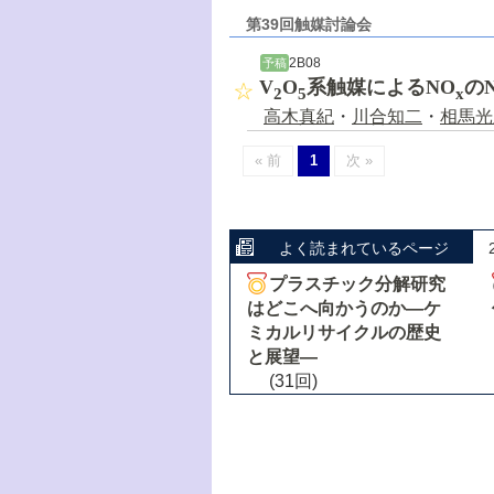
第39回触媒討論会
2B08
予稿
V
O
系触媒によるNO
の
2
5
x
高木真紀
・
川合知二
・
相馬光
« 前
1
次 »
よく読まれているページ
プラスチック分解研究
はどこへ向かうのか―ケ
ミカルリサイクルの歴史
と展望―
(31回)