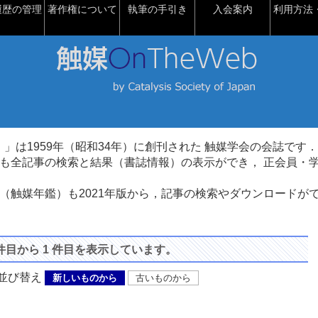
履歴の管理
著作権について
執筆の手引き
入会案内
利用方法・
talysis）」は1959年（昭和34年）に創刊された 触媒学会の会誌です．
も全記事の検索と結果（書誌情報）の表示ができ， 正会員・
（触媒年鑑）も2021年版から，記事の検索やダウンロードが
 件目から 1 件目を表示しています。
び替え
新しいものから
古いものから