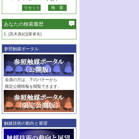
あなたの検索履歴
1.
(高木真紀){著者名}
参照触媒ポータル
会員の方は、下のバナーから
限定公開情報を閲覧できます。
触媒技術の動向と展望