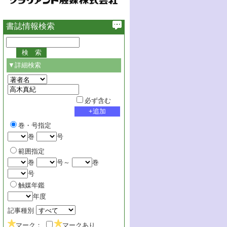
書誌情報検索
▼詳細検索
必ず含む
巻・号指定
巻
号
範囲指定
巻
号～
巻
号
触媒年鑑
年度
記事種別
マーク：
マークあり