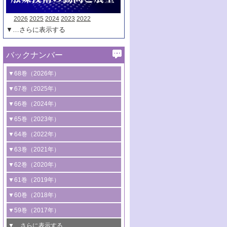
2026
2025
2024
2023
2022
▼…さらに表示する
バックナンバー
▼68巻（2026年）
1号 過酸化水素合成に関する研究動向
▼67巻（2025年）
2号 コンピューター技術により加速する
1号 CO
水素化によるグリーン燃料/グリ
▼66巻（2024年）
2
触媒開発
ーンケミカル製造
1号 低次元ナノ構造を有する触媒材料
▼65巻（2023年）
3号 有機分子変換やCO
資源化のための
2
2号 水素製造のための水分解技術に関す
2号 規制反応場を活用した固体触媒研究
1号 炭素が関わる触媒機能
▼64巻（2022年）
光触媒に関する最近の研究
る最近の研究
の新展開
2号 プラスチックケミカルリサイクルの
1号 合成ガス製造とCOを用いるケミカル
▼63巻（2021年）
B号 第137回触媒討論会（2026年）
3号 オレフィン系樹脂の精密合成に関す
3号 未踏分子変換を目指した酸化触媒プ
ための触媒技術
ズ合成の最新動向
1号 金触媒の新展開
▼62巻（2020年）
る最新技術
ロセスの最前線
3号 非酸化物系金属化合物を基盤とした
2号 化学品合成のための合金触媒開発
2号 ペロブスカイト
1号 触媒設計を拓く欠陥構造のキャラク
▼61巻（2019年）
4号 アルコール類の効率的変換を実現す
4号 シンクロトロン放射光および中性子
触媒材料の開発
3号 CO
の排出削減および有効活用のた
タリゼーション
2
3号 特殊反応場を利用した触媒的分子変
る非貴金属触媒の研究動向
線を利用した触媒解析技術の最先端
1号 物質移動制御に着目した触媒プロセ
▼60巻（2018年）
4号 格子酸素・格子酸素欠陥を利用した
めの触媒技術
換反応
2号 機能化学品製造に資するクリーンな
ス開発
5号 ゼオライトの合成と応用における研
5号 単原子触媒
触媒反応
1号 固体酸触媒の最新の研究動向
▼59巻（2017年）
触媒的酸化反応
4号 若手による情報発信企画～とびたて
4号 多孔質材料を用いた触媒の新展開
究動向
2号 CO
フリー水素サプライチェーンに
2
6号 参照触媒委員会からのお知らせ
5号 生体触媒によるエネルギー変換反応
2号 二酸化炭素からの有用化学品合成
1号 いたるところに，触媒
▼…さらに表示する