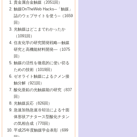
1号 なぜこの触媒が良いのか？
▼44巻（2002年）
貴金属合金触媒（2051回）
5号 若手会員による触媒研究の未来展望1：
8号 高機能化ポリオレフィンに向けた重合
5号 こんな物質，あんな物質―新たな触媒
7号 持続可能社会実現のための触媒および
5号 水素製造・貯蔵のための触媒技術の新
4号 水分解用光触媒材料
3号 特殊エネルギー場の触媒反応
触媒OnTheWeb Hacks─「触媒」
企業編
2号 第91回触媒討論会
触媒の最近の進展
1号 高次制御された触媒の化学
▼43巻（2001年）
の可能性―
触媒関連技術
しい展開
誌のウェブサイトを使う─（1659
5号 時間分解分光の進歩と応用
4号 生体内における金属の触媒作用
6号 第102回触媒討論会
3号 最近の自動車排ガス処理技術
2号 第89回触媒討論会
1号 グリーンケミストリーと触媒
▼42巻（2000年）
6号 第100回触媒討論会
8号 未来を拓く金属錯体
回）
6号 第98回触媒討論会
6号 第96回触媒討論会
5号 ファインケミカルズの展開に寄与する
7号 触媒・化学反応における計算化学の進
4号 触媒研究の現状と将来─第90回触媒討論
3号 触媒を利用した電気化学の新展開
2号 第87回触媒討論会特集号
1号 触媒反応工学の明日を拓く
▼41巻（1999年）
7号 『結晶の化学』を活かした触媒研究
光触媒はどこまでわかったか
7号 基礎化学品製造の触媒技術
触媒
歩
会Aから
7号 未来型金属錯体触媒開発への展望
4号 ナノ材料の調製と機能化
（1091回）
3号 生体触媒とバイオプロセス
2号 第85回触媒討論会
8号 イオン液体の応用
1号 孔、穴、あな?-特異な空間とその利用-
▼40巻（1998年）
8号 多機能型リアクター
6号 第94回触媒討論会
8号 若手研究者による触媒研究の未来展望
5号 基礎化学品製造の触媒技術
8号 超臨界流体を用いた化学プロセスの新
住友化学の研究開発戦略―触媒
5号 こんな触媒が欲しい
4号 水素製造・利用の触媒化学
3号 反応ダイナミクス
2号 第83回触媒討論会
1号 創立40周年記念・触媒化学この10年の
▼39巻（1997年）
2：大学・研究所編
展開
研究と高機能材料開発―（1075
7号 サブナノレベルでみた新しい表面現象
6号 第92回触媒討論会
6号 第90回触媒討論会
5号 触媒研究における新しい切り口：コン
進展と21世紀への提言/創立40周年記念・触
4号 超臨界流体の触媒反応への応用
3号 均一系触媒反応最前線
1号 均一系と不均一系触媒反応-その特徴と
回）
▼38巻（1996年）
8号 オレフィン重合触媒の新たな展
7号 基礎化学品製造の触媒技術
ビナトリアルケミストリー
媒学会この10年の歩みとこれから/創立40周
7号 触媒研究と学術雑誌/情報
5号 触媒のおもしろさをどのように伝える
接点
触媒の活性を徹底的に使い切る
4号 実用炭素材料の新展開
1号 触媒の構造と触媒作用/C1化学を中心と
▼37巻（1995年）
年記念・記録は語る
8号 資源の循環と触媒技術
6号 第88回触媒討論会特集号
か
ための技術（1019回）
8号 若い世代からみた触媒化学の現状と未
2号 第79回触媒討論会
5号 研究の方法論を考える
する21世紀への触媒
1号 ファインケミカルズと固体触媒
▼36巻（1994年）
2号 第81回触媒討論会
ゼオライト触媒によるクメン接
来
7号 企業における触媒研究のブレークスル
6号 第86回触媒討論会
3号 最新NO除去触媒の実用化研究
6号 第84回触媒討論会
2号 第77回触媒討論会
2号 第75回触媒討論会
触分解（921回）
1号 電気化学と触媒
▼35巻（1993年）
ー
3号 計算機触媒化学へのさそい
7号 水素化精製触媒の新しい展開
4号 新しい反応場を目指した触媒調製
7号 機能性金属材料と触媒
3号 オリンピックメダル:金・銀・銅はどん
酸化亜鉛の光触媒能の研究（837
3号 希土類を利用した触媒
2号 第73回触媒討論会
8号 この材料を触媒として使ってみません
4号 触媒劣化の制御と予測
1号 工業触媒開発マニュアル―探索から工
▼34巻（1992年）
8号 新しい反応性と機能性を目指した金属
な触媒作用を示すか
回）
5号 反応・分離技術の新しい展開
8号 触媒研究へのNMRの応用と展望
か？
業化まで
4号 触媒とリサイクル
3号 C4化学の展開
5号 最新の実用プロセスと触媒
クラスタ-化学
1号 インパクトを与えたこの研究
▼33巻（1991年）
光触媒反応（826回）
4号 触媒作用における機能の複合化
6号 第80回触媒討論会
2号 第71回触媒討論会
5号 エネルギー変換触媒
4号 《通常号》
6号 第82回触媒討論会
急速加熱急速冷却法による十面
2号 第69回触媒討論会
1号 触媒プロセス開発マニュアル―探索か
▼32巻（1990年）
5号 未来を拓け！若手研究者
7号 無機―有機ハイブリッド材料の新展開
3号 研究開発のうらおもて―着想と展開
体形状アナタース型酸化チタン
6号 第76回触媒討論会
5号 《通常号》
ら工業化まで，知っておきたいこと PartII
7号 ナノ構造体の化学
3号 ケミカルズ合成触媒―新しい展開と応
1号 21世紀に向けて触媒研究の飛躍をめざ
▼31巻（1989年）
6号 第78回触媒討論会
8号 AFMでみる世界
の気相合成（770回）
4号 触媒劣化と寿命の予測
7号 表面吸着相の新しい展開
用
6号 第74回触媒討論会
2号 第67回触媒討論会
8号 あの反応は今
す―触媒化学の裾野を広げよう
1号 情報科学と反応設計・材料設計
▼30巻（1988年）
7号 ダイナミックな領域への触媒研究の展
平成25年度触媒学会表彰（699
5号 環境に優しい触媒
8号 マイクロポーラス・クリスタル触媒の
4号 触媒調製の科学と技術の最前線
7号 半導体光触媒の基礎と広がり
3号 光触媒
2号 第65回触媒討論会
開/C1化学を中心とする21世紀への触媒
回）