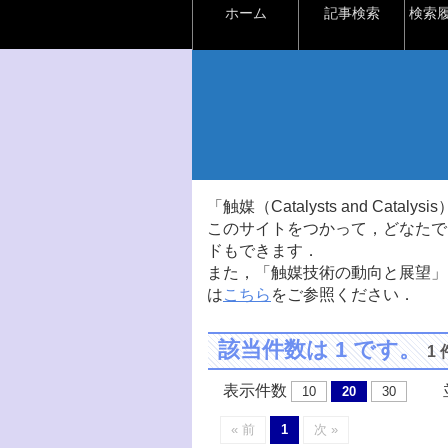
ホーム
記事検索
検索
「触媒（Catalysts and Ca
このサイトをつかって，どなたで
ドもできます．
また，「触媒技術の動向と展望」
は
こちら
をご参照ください．
該当件数は 1 です。
1
表示件数
並
10
20
30
« 前
1
次 »