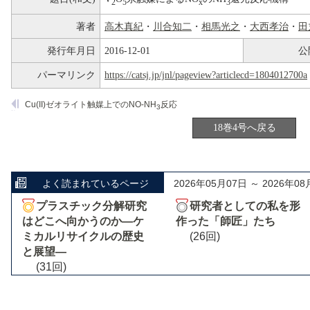
2
5
x
3
著者
高木真紀
・
川合知二
・
相馬光之
・
大西孝治
・
田
発行年月日
2016-12-01
公
パーマリンク
https://catsj.jp/jnl/pageview?articlecd=1804012700a
Cu(II)ゼオライト触媒上でのNO-NH
反応
3
18巻4号へ戻る
よく読まれているページ
2026年05月07日 ～ 2026年08
プラスチック分解研究
研究者としての私を形
はどこへ向かうのか―ケ
作った「師匠」たち
ミカルリサイクルの歴史
(26回)
と展望―
(31回)