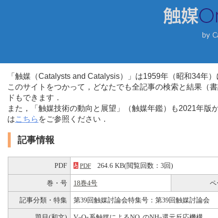
「触媒（Catalysts and Catalysis）」は1959年（昭
このサイトをつかって，どなたでも全記事の検索と結果（書
ドもできます．
また，「触媒技術の動向と展望」（触媒年鑑）も2021年
は
こちら
をご参照ください．
記事情報
PDF
264.6 KB(閲覧回数：3回)
PDF
巻・号
18巻4号
ペ
記事分類・特集
第39回触媒討論会特集号：第39回触媒討論会
題目(和文)
V
O
系触媒によるNO
のNH
還元反応機構