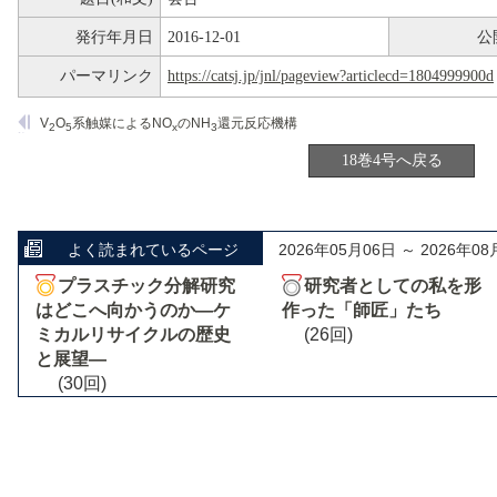
発行年月日
2016-12-01
公
パーマリンク
https://catsj.jp/jnl/pageview?articlecd=1804999900d
V
O
系触媒によるNO
のNH
還元反応機構
2
5
x
3
18巻4号へ戻る
よく読まれているページ
2026年05月06日 ～ 2026年08
プラスチック分解研究
研究者としての私を形
はどこへ向かうのか―ケ
作った「師匠」たち
ミカルリサイクルの歴史
(26回)
と展望―
(30回)