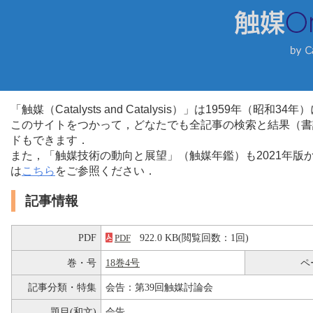
「触媒（Catalysts and Catalysis）」は1959年（昭
このサイトをつかって，どなたでも全記事の検索と結果（書
ドもできます．
また，「触媒技術の動向と展望」（触媒年鑑）も2021年
は
こちら
をご参照ください．
記事情報
PDF
922.0 KB(閲覧回数：1回)
PDF
巻・号
18巻4号
ペ
記事分類・特集
会告：第39回触媒討論会
題目(和文)
会告