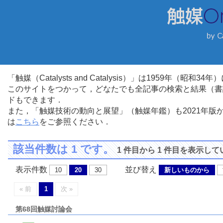
「触媒（Catalysts and Catalysis）」は1959年（昭
このサイトをつかって，どなたでも全記事の検索と結果（書
ドもできます．
また，「触媒技術の動向と展望」（触媒年鑑）も2021年
は
こちら
をご参照ください．
該当件数は 1 です。
1 件目から 1 件目を表示し
表示件数
並び替え
10
20
30
新しいものから
« 前
1
次 »
第68回触媒討論会