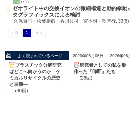
1K03
予稿
ゼオライト中の交換イオンの微細構造と動的挙動
タグラフィックスによる検討
久保百司
・
松葉勝彦
・
香川公司
・
宮本明
・
乾智行
,
33(6)
« 前
1
次 »
よく読まれているページ
2026年05月06日 ～ 2026年08
プラスチック分解研究
研究者としての私を形
はどこへ向かうのか―ケ
作った「師匠」たち
ミカルリサイクルの歴史
(26回)
と展望―
(30回)