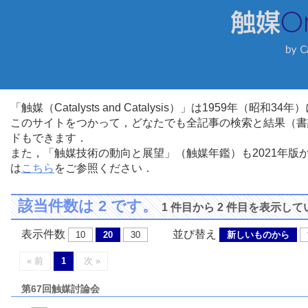
「触媒（Catalysts and Catalysis）」は1959年（昭
このサイトをつかって，どなたでも全記事の検索と結果（書
ドもできます．
また，「触媒技術の動向と展望」（触媒年鑑）も2021年
は
こちら
をご参照ください．
該当件数は 2 です。
1 件目から 2 件目を表示し
表示件数
並び替え
10
20
30
新しいものから
« 前
1
次 »
第67回触媒討論会