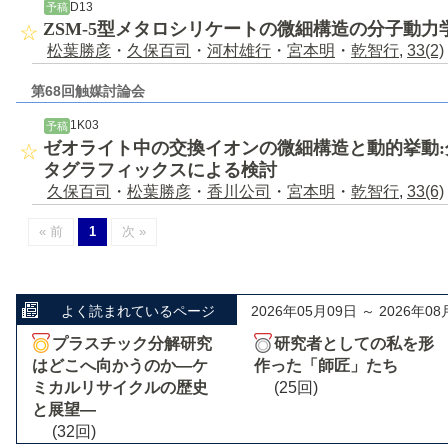
D13
予稿
ZSM-5型メタロシリケートの微細構造の分子動
松葉勝彦
・
久保百司
・
河村雄行
・
宮本明
・
乾智行
,
33(2)
第68回触媒討論会
1K03
予稿
ゼオライト中の交換イオンの微細構造と動的挙動
タグラフィックスによる検討
久保百司
・
松葉勝彦
・
香川公司
・
宮本明
・
乾智行
,
33(6)
« 前
1
次 »
よく読まれているページ
2026年05月09日 ～ 2026年08
プラスチック分解研究
研究者としての私を形
はどこへ向かうのか―ケ
作った「師匠」たち
ミカルリサイクルの歴史
(25回)
と展望―
(32回)