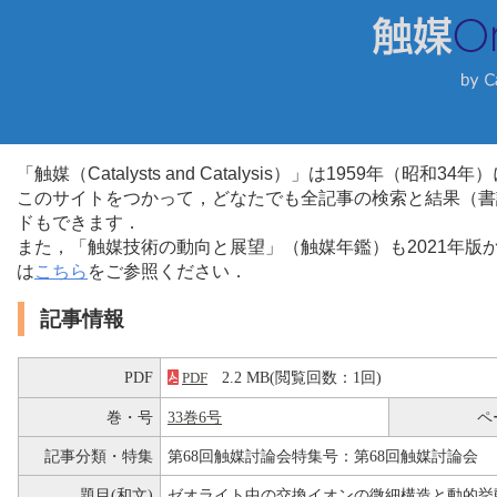
「触媒（Catalysts and Catalysis）」は1959年（昭
このサイトをつかって，どなたでも全記事の検索と結果（書
ドもできます．
また，「触媒技術の動向と展望」（触媒年鑑）も2021年
は
こちら
をご参照ください．
記事情報
PDF
2.2 MB(閲覧回数：1回)
PDF
巻・号
33巻6号
ペ
記事分類・特集
第68回触媒討論会特集号：第68回触媒討論会
題目(和文)
ゼオライト中の交換イオンの微細構造と動的挙