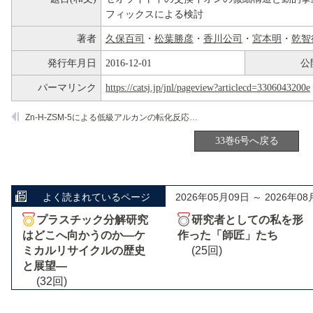
フィックスによる検討
著者
久保百司
・
松葉勝彦
・
香川公司
・
宮本明
・
乾智
発行年月日
2016-12-01
公
パーマリンク
https://catsj.jp/jnl/pageview?articlecd=3306043200e
Zn-H-ZSM-5による低級アルカンの転化反応におけるアルカンの初期活性化過程
33巻6号へ戻る
よく読まれているページ
2026年05月09日 ～ 2026年08
プラスチック分解研究
研究者としての私を形
はどこへ向かうのか―ケ
作った「師匠」たち
ミカルリサイクルの歴史
(25回)
と展望―
(32回)