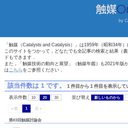
「触媒（Catalysts and Catalysis）」は1959年（昭
このサイトをつかって，どなたでも全記事の検索と結果（書
ドもできます．
また，「触媒技術の動向と展望」（触媒年鑑）も2021年
は
こちら
をご参照ください．
該当件数は 1 です。
1 件目から 1 件目を表示し
表示件数
並び替え
10
20
30
新しいものから
« 前
1
次 »
第83回触媒討論会