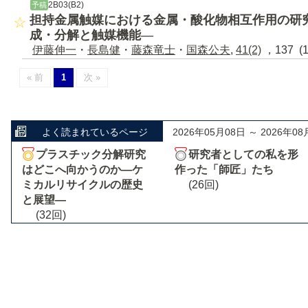
2B03(B2)
予稿
担持金属触媒における金属・酸化物相互作用の研
成・分解と触媒機能―
伊藤伸一
・
長島健
・
藤森竜士
・
国森公夫
,
41(2)
，137 (
« 前
1
次 »
よく読まれているページ
2026年05月08日 ～ 2026年08
プラスチック分解研究
研究者としての私を形
はどこへ向かうのか―ケ
作った「師匠」たち
ミカルリサイクルの歴史
(26回)
と展望―
(32回)