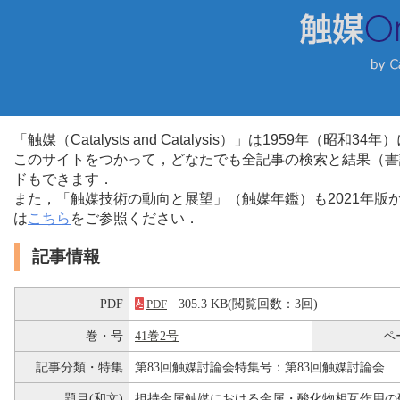
「触媒（Catalysts and Catalysis）」は1959年（昭
このサイトをつかって，どなたでも全記事の検索と結果（書
ドもできます．
また，「触媒技術の動向と展望」（触媒年鑑）も2021年
は
こちら
をご参照ください．
記事情報
PDF
305.3 KB(閲覧回数：3回)
PDF
巻・号
41巻2号
ペ
記事分類・特集
第83回触媒討論会特集号：第83回触媒討論会
題目(和文)
担持金属触媒における金属・酸化物相互作用の