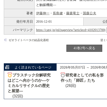
と触媒機能―
著者
伊藤伸一
・
長島健
・
藤森竜士
・
国森公夫
発行年月日
2016-12-01
公
パーマリンク
https://catsj.jp/jnl/pageview?articlecd=4102013700j
ゼオライトベータの結晶化過程
41巻2号へ戻る
よく読まれているページ
2026年05月07日 ～ 2026年08
プラスチック分解研究
研究者としての私を形
はどこへ向かうのか―ケ
作った「師匠」たち
ミカルリサイクルの歴史
(26回)
と展望―
(32回)