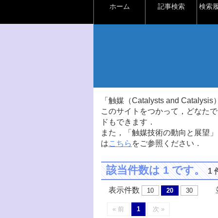
ホーム
記事検索
検索
「触媒（Catalysts and Ca
このサイトをつかって，どなたで
ドもできます．
また，「触媒技術の動向と展望」
は
こちら
をご参照ください．
該当件数は 1 です。
1
表示件数
並
10
20
30
« 前
1
次 »