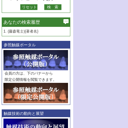
あなたの検索履歴
1.
(藤森竜士){著者名}
参照触媒ポータル
会員の方は、下のバナーから
限定公開情報を閲覧できます。
触媒技術の動向と展望