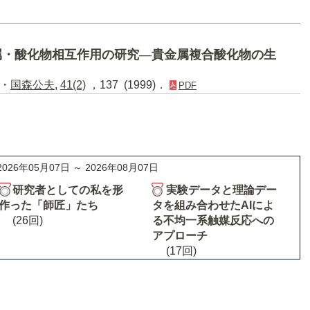
属・酸化物相互作用の研究―貴金属複合酸化物の生
・
国森公夫
,
41(2)
，137 (1999)．
PDF
2026年05月07日 ～ 2026年08月07日
研究者としての私を形
実験データと理論デー
作った「師匠」たち
タを組み合わせたAIによ
(26回)
る不均一系触媒反応への
アプローチ
(17回)