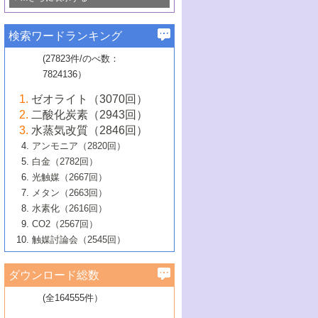
若き触媒の研究者たち～（1）
3号 水処理のための触媒化学
5号 情報学的手法を用いた触媒開発
6号 ヘテロ接合界面
関わる触媒開発動向
B号 第133回触媒討論会（2023年）
6号 窒素とリンの循環のための触媒・機
3号 ナノ粒子・クラスター触媒の最前線
2号 機能性材料の局所構造解析のための
5号 若手による情報発信企画～とびたて
▼58巻（2016年）
4号 光触媒を用いた水分解の最新の研究
6号 カーボンニュートラルに向けた電解
B号 第135回触媒討論会（2025年）
3号 精密高分子合成に関する最近の研究
能性材料
最先端技術
検索ワードランキング
4号 60周年記念企画
若き触媒の研究者たち～（2）
動向
技術
1号 ユニークな構造の高分子を生み出す触
▼57巻（2015年）
動向
B号 第131回触媒討論会（2023年）
3号 無機分離膜材料の開発と触媒反応プ
5号 進化するゼオライト合成技術
6号 石油のノーブル・ユースを志向した
媒技術
(27823件/のべ数：
5号 次世代の触媒プロセスを支えるマイ
B号 第127回触媒討論会（2021年・オン
1号 水素キャリアにかかわる触媒技術の新
4号 バイオマス化成品製造のための触媒
▼56巻（2014年）
ロセスへの適用
触媒技術
7824136）
クロ波
6号 非貴金属系触媒における電気化学的
ライン開催(Zoom)のみ）
2号 リグニンからの化成品製造に向けた触
展開
技術
1号 特殊環境場を利用した材料合成
▼55巻（2013年）
4号 触媒研究における計算科学の利用
酸素還元反応
B号 第129回触媒討論会（2022年・京都
媒技術
6号 メタン転換技術の最新動向
ゼオライト（3070回）
2号 石油精製用触媒の最近の進展
5号 固体触媒による含窒素有機化合物変
2号 光触媒反応機構に関する最新の研究動
1号 高耐久性燃料電池システム用触媒にお
大学：オンライン・対面開催）
▼54巻（2012年）
5号 水素のふるまいを解き明かす最先端
B号 第121回触媒討論会（2018年・東京
3号 触媒研究の最先端～とびたて若き研究
二酸化炭素（2943回）
B号 第125回触媒討論会（2020年・工学
換の最前線
3号 固体酸化物形燃料電池（SOFC）におけ
向
ける新展開
研究
大学）
1号 規則性多孔体の利用技術における最近
▼53巻（2011年）
者たち～（1）
水蒸気改質（2846回）
院大学）
るアノード触媒上での燃料直接改質技術
6号 貴金属使用量低減に向けた自動車排
3号 固体高分子形燃料電池カソード触媒の
2号 リビングラジカル重合の最近の動向
6号 低級アルカンの有効利用のための触
の進歩
アンモニア（2820回）
4号 触媒研究の最先端～とびたて若き研究
1号 金属学から見る合金触媒の新展開
▼52巻（2010年）
ガス浄化触媒の開発
4号 コアシェル構造の制御による触媒機能
開発動向
媒技術
白金（2782回）
3号 天然ガスの化学工業的展開に関する触
2号 第109回触媒討論会
者たち～（2）
2号 第107回触媒討論会
の向上
1号 触媒の劣化対策と長寿命触媒開発
B号 第123回触媒討論会（2019年・大阪
▼51巻（2009年）
4号 人工光合成に向けた近年のアプローチ
光触媒（2667回）
媒技術
B号 第119回触媒討論会（2017年・首都
3号 貴金属低減技術の最新動向
5号 触媒研究の最先端～とびたて若き研究
市立大学）
3号 触媒のその場観察法の進歩（１）
5号 工業触媒およびその周辺技術の最近の
2号 第105回触媒討論会
1号 炭素材料－熱い注目を集める材料－
▼50巻（2008年）
メタン（2663回）
大学東京）
5号 未利用熱エネルギーの有効活用に貢献
4号 貴金属触媒の精密構造制御とその活用
者たち～（3）
4号 貴金属代替技術の最新動向
進歩
水素化（2616回）
4号 触媒のその場観察法の進歩（２）
3号 ナノ構造が拓く新機能
する触媒技術
2号 第103回触媒討論会
1号 触媒化学と学会のこの10年，半世紀，
▼49巻（2007年）
5号 バイオマス化成品製造のための固体触
6号 イオニクス材料と燃料電池・電解合成
5号 光触媒による物質変換反応の新展開
CO2（2567回）
6号 ナノシート
5号 不活性結合の触媒的活性化による有機
そして未来
4号 活性サイトおよびその環境の精密な設
6号 ポリオキソメタレート
3号 環境浄化用光触媒の現状と課題
媒の開発
1号 含フッ素化合物の合成と触媒
▼48巻（2006年）
の最新の研究動向
触媒討論会（2545回）
6号 グラフェン
合成
B号 第115回触媒討論会（2015年・成蹊大
計による触媒の高機能化
2号 第101回触媒討論会
B号 第113回触媒討論会（2014年・ロワジ
4号 水素社会の実現に向けた水素製造・貯
6号 ナノ空間─吸着状態解析から新機能開拓
2号 第99回触媒討論会
B号 第117回触媒討論会（2016年・大阪府
1号 固体酸触媒の最近の進歩
▼47巻（2005年）
学）
7号 水素を利用する化成品合成の新潮流
6号 新しい固体酸触媒技術
5号 触媒を有効に使うための技術
ールホテル豊橋）
蔵技術の進歩
まで─
3号 メソポーラス物質の新展開
立大学）
3号 実用的ファインケミカル合成プロセス
ダウンロード総数
2号 第97回触媒討論会
1号 最近の触媒担体とその効果
▼46巻（2004年）
7号 ゼオライト合成における最近の進歩
6号 第106回触媒討論会
5号 CO
が関わる触媒・材料
B号 第111回触媒討論会（2013年・関西大
4号 錯体を利用したユニークな表面構造の
を実現する触媒
2
3号 リビング重合触媒の最近の展開
2号 第95回触媒討論会
(全164555件）
1号 部分酸化反応触媒の最前線
▼45巻（2003年）
学）
構築と機能
7号 有機分子触媒による精密有機合成
4号 バイオマス活用のための技術開発
6号 第104回触媒討論会
4号 今後の液体燃料を支える触媒技術
3号 化成品を合成するゼオライト触媒
2号 第93回触媒討論会