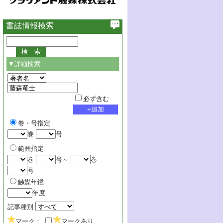
書誌情報検索
▼詳細検索
必ず含む
巻・号指定
巻
号
範囲指定
巻
号～
巻
号
触媒年鑑
年度
記事種別
マーク：
マークあり