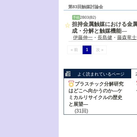
第83回触媒討論会
2B03(B2)
予稿
担持金属触媒における金
成・分解と触媒機能―
伊藤伸一
・
長島健
・
藤森竜士
« 前
1
次 »
よく読まれているページ
プラスチック分解研究
はどこへ向かうのか―ケ
ミカルリサイクルの歴史
と展望―
(31回)