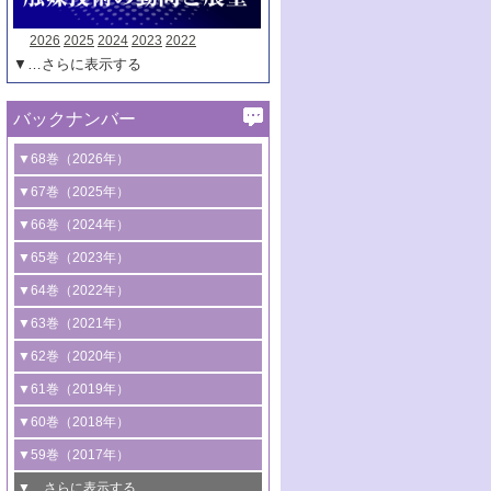
2026
2025
2024
2023
2022
▼…さらに表示する
バックナンバー
▼68巻（2026年）
1号 過酸化水素合成に関する研究動向
▼67巻（2025年）
2号 コンピューター技術により加速する
1号 CO
水素化によるグリーン燃料/グリ
▼66巻（2024年）
2
触媒開発
ーンケミカル製造
1号 低次元ナノ構造を有する触媒材料
▼65巻（2023年）
3号 有機分子変換やCO
資源化のための
2
2号 水素製造のための水分解技術に関す
2号 規制反応場を活用した固体触媒研究
1号 炭素が関わる触媒機能
▼64巻（2022年）
光触媒に関する最近の研究
る最近の研究
の新展開
2号 プラスチックケミカルリサイクルの
1号 合成ガス製造とCOを用いるケミカル
▼63巻（2021年）
B号 第137回触媒討論会（2026年）
3号 オレフィン系樹脂の精密合成に関す
3号 未踏分子変換を目指した酸化触媒プ
ための触媒技術
ズ合成の最新動向
1号 金触媒の新展開
▼62巻（2020年）
る最新技術
ロセスの最前線
3号 非酸化物系金属化合物を基盤とした
2号 化学品合成のための合金触媒開発
2号 ペロブスカイト
1号 触媒設計を拓く欠陥構造のキャラク
▼61巻（2019年）
4号 アルコール類の効率的変換を実現す
4号 シンクロトロン放射光および中性子
触媒材料の開発
3号 CO
の排出削減および有効活用のた
タリゼーション
2
3号 特殊反応場を利用した触媒的分子変
る非貴金属触媒の研究動向
線を利用した触媒解析技術の最先端
1号 物質移動制御に着目した触媒プロセ
▼60巻（2018年）
4号 格子酸素・格子酸素欠陥を利用した
めの触媒技術
換反応
2号 機能化学品製造に資するクリーンな
ス開発
5号 ゼオライトの合成と応用における研
5号 単原子触媒
触媒反応
1号 固体酸触媒の最新の研究動向
▼59巻（2017年）
触媒的酸化反応
4号 若手による情報発信企画～とびたて
4号 多孔質材料を用いた触媒の新展開
究動向
2号 CO
フリー水素サプライチェーンに
2
6号 参照触媒委員会からのお知らせ
5号 生体触媒によるエネルギー変換反応
2号 二酸化炭素からの有用化学品合成
1号 いたるところに，触媒
▼…さらに表示する