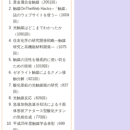
1号 なぜこの触媒が良いのか？
▼44巻（2002年）
貴金属合金触媒（2051回）
5号 若手会員による触媒研究の未来展望1：
8号 高機能化ポリオレフィンに向けた重合
5号 こんな物質，あんな物質―新たな触媒
7号 持続可能社会実現のための触媒および
5号 水素製造・貯蔵のための触媒技術の新
4号 水分解用光触媒材料
3号 特殊エネルギー場の触媒反応
触媒OnTheWeb Hacks─「触媒」
企業編
2号 第91回触媒討論会
触媒の最近の進展
1号 高次制御された触媒の化学
▼43巻（2001年）
の可能性―
触媒関連技術
しい展開
誌のウェブサイトを使う─（1659
5号 時間分解分光の進歩と応用
4号 生体内における金属の触媒作用
6号 第102回触媒討論会
3号 最近の自動車排ガス処理技術
2号 第89回触媒討論会
1号 グリーンケミストリーと触媒
▼42巻（2000年）
6号 第100回触媒討論会
8号 未来を拓く金属錯体
回）
6号 第98回触媒討論会
6号 第96回触媒討論会
5号 ファインケミカルズの展開に寄与する
7号 触媒・化学反応における計算化学の進
4号 触媒研究の現状と将来─第90回触媒討論
3号 触媒を利用した電気化学の新展開
2号 第87回触媒討論会特集号
1号 触媒反応工学の明日を拓く
▼41巻（1999年）
7号 『結晶の化学』を活かした触媒研究
光触媒はどこまでわかったか
7号 基礎化学品製造の触媒技術
触媒
歩
会Aから
7号 未来型金属錯体触媒開発への展望
4号 ナノ材料の調製と機能化
（1091回）
3号 生体触媒とバイオプロセス
2号 第85回触媒討論会
8号 イオン液体の応用
1号 孔、穴、あな?-特異な空間とその利用-
▼40巻（1998年）
8号 多機能型リアクター
6号 第94回触媒討論会
8号 若手研究者による触媒研究の未来展望
5号 基礎化学品製造の触媒技術
8号 超臨界流体を用いた化学プロセスの新
住友化学の研究開発戦略―触媒
5号 こんな触媒が欲しい
4号 水素製造・利用の触媒化学
3号 反応ダイナミクス
2号 第83回触媒討論会
1号 創立40周年記念・触媒化学この10年の
▼39巻（1997年）
2：大学・研究所編
展開
研究と高機能材料開発―（1075
7号 サブナノレベルでみた新しい表面現象
6号 第92回触媒討論会
6号 第90回触媒討論会
5号 触媒研究における新しい切り口：コン
進展と21世紀への提言/創立40周年記念・触
4号 超臨界流体の触媒反応への応用
3号 均一系触媒反応最前線
1号 均一系と不均一系触媒反応-その特徴と
回）
▼38巻（1996年）
8号 オレフィン重合触媒の新たな展
7号 基礎化学品製造の触媒技術
ビナトリアルケミストリー
媒学会この10年の歩みとこれから/創立40周
7号 触媒研究と学術雑誌/情報
5号 触媒のおもしろさをどのように伝える
接点
触媒の活性を徹底的に使い切る
4号 実用炭素材料の新展開
1号 触媒の構造と触媒作用/C1化学を中心と
▼37巻（1995年）
年記念・記録は語る
8号 資源の循環と触媒技術
6号 第88回触媒討論会特集号
か
ための技術（1019回）
8号 若い世代からみた触媒化学の現状と未
2号 第79回触媒討論会
5号 研究の方法論を考える
する21世紀への触媒
1号 ファインケミカルズと固体触媒
▼36巻（1994年）
2号 第81回触媒討論会
ゼオライト触媒によるクメン接
来
7号 企業における触媒研究のブレークスル
6号 第86回触媒討論会
3号 最新NO除去触媒の実用化研究
6号 第84回触媒討論会
2号 第77回触媒討論会
2号 第75回触媒討論会
触分解（921回）
1号 電気化学と触媒
▼35巻（1993年）
ー
3号 計算機触媒化学へのさそい
7号 水素化精製触媒の新しい展開
4号 新しい反応場を目指した触媒調製
7号 機能性金属材料と触媒
3号 オリンピックメダル:金・銀・銅はどん
酸化亜鉛の光触媒能の研究（837
3号 希土類を利用した触媒
2号 第73回触媒討論会
8号 この材料を触媒として使ってみません
4号 触媒劣化の制御と予測
1号 工業触媒開発マニュアル―探索から工
▼34巻（1992年）
8号 新しい反応性と機能性を目指した金属
な触媒作用を示すか
回）
5号 反応・分離技術の新しい展開
8号 触媒研究へのNMRの応用と展望
か？
業化まで
4号 触媒とリサイクル
3号 C4化学の展開
5号 最新の実用プロセスと触媒
クラスタ-化学
1号 インパクトを与えたこの研究
▼33巻（1991年）
光触媒反応（826回）
4号 触媒作用における機能の複合化
6号 第80回触媒討論会
2号 第71回触媒討論会
5号 エネルギー変換触媒
4号 《通常号》
6号 第82回触媒討論会
急速加熱急速冷却法による十面
2号 第69回触媒討論会
1号 触媒プロセス開発マニュアル―探索か
▼32巻（1990年）
5号 未来を拓け！若手研究者
7号 無機―有機ハイブリッド材料の新展開
3号 研究開発のうらおもて―着想と展開
体形状アナタース型酸化チタン
6号 第76回触媒討論会
5号 《通常号》
ら工業化まで，知っておきたいこと PartII
7号 ナノ構造体の化学
3号 ケミカルズ合成触媒―新しい展開と応
1号 21世紀に向けて触媒研究の飛躍をめざ
▼31巻（1989年）
6号 第78回触媒討論会
8号 AFMでみる世界
の気相合成（770回）
4号 触媒劣化と寿命の予測
7号 表面吸着相の新しい展開
用
6号 第74回触媒討論会
2号 第67回触媒討論会
8号 あの反応は今
す―触媒化学の裾野を広げよう
1号 情報科学と反応設計・材料設計
▼30巻（1988年）
7号 ダイナミックな領域への触媒研究の展
平成25年度触媒学会表彰（699
5号 環境に優しい触媒
8号 マイクロポーラス・クリスタル触媒の
4号 触媒調製の科学と技術の最前線
7号 半導体光触媒の基礎と広がり
3号 光触媒
2号 第65回触媒討論会
開/C1化学を中心とする21世紀への触媒
回）