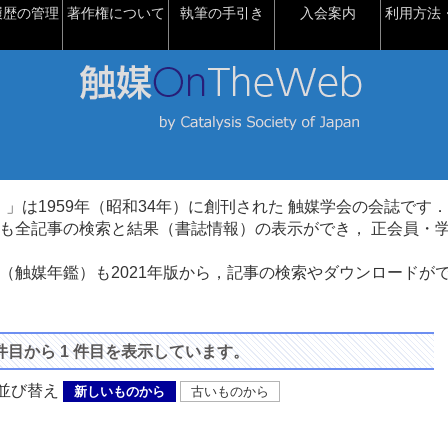
履歴の管理
著作権について
執筆の手引き
入会案内
利用方法・
talysis）」は1959年（昭和34年）に創刊された 触媒学会の会誌です．
も全記事の検索と結果（書誌情報）の表示ができ， 正会員・
（触媒年鑑）も2021年版から，記事の検索やダウンロードが
 件目から 1 件目を表示しています。
び替え
新しいものから
古いものから