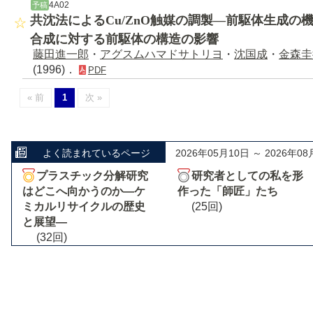
4A02
予稿
共沈法によるCu/ZnO触媒の調製―前駆体生成の機
合成に対する前駆体の構造の影響
藤田進一郎
・
アグスムハマドサトリヨ
・
沈国成
・
金森圭
(1996)．
PDF
« 前
1
次 »
よく読まれているページ
2026年05月10日 ～ 2026年08
プラスチック分解研究
研究者としての私を形
はどこへ向かうのか―ケ
作った「師匠」たち
ミカルリサイクルの歴史
(25回)
と展望―
(32回)