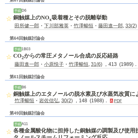
D6
予稿
銅触媒上のNO
吸着種とその脱離挙動
x
田所健一郎
・
下川部雅英
・
竹澤暢恒
・
藤田進一郎
,
33(2)
第64回触媒討論会
1B03
予稿
CO
からの常圧メタノール合成の反応経路
2
藤田進一郎
・
小原悦子
・
竹澤暢恒
,
31(6)
，413 (1989)
第61回触媒討論会
B6
予稿
銅触媒上のエタノールの脱水素及び水蒸気改質に
竹澤暢恒
・
岩佐信弘
,
30(2)
，148 (1988)．
PDF
第49回触媒討論会
A11
予稿
各種金属酸化物に担持した銅触媒の調製及び使用
タノールスチームリフォーミング反応