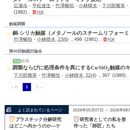
広瀬歩
・
平松達生
・
竹澤暢恒
・
小林晴夫
・
下川部雅英
・
(1982)．
PDF
触媒調製
銅-シリカ触媒（メタノールのスチームリフォーミ
竹澤暢恒
・
小林晴夫
,
23(6)
，496 (1981)．
PDF
第46回触媒討論会
2C15
予稿
調製ならびに処理条件を異にするCu/SiO
触媒の
2
下川部雅英
・
竹澤暢恒
・
小林晴夫
,
22(4)
，307 (1980)
« 前
1
次 »
よく読まれているページ
2026年05月07日 ～ 2026年08
プラスチック分解研究
研究者としての私を形
はどこへ向かうのか―ケ
作った「師匠」たち