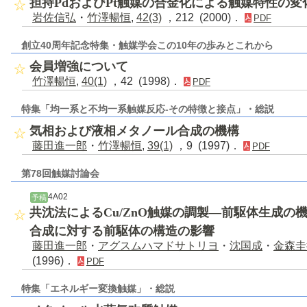
担持PdおよびPt触媒の合金化による触媒特性の変
岩佐信弘
・
竹澤暢恒
,
42(3)
，212 (2000)．
PDF
創立40周年記念特集・触媒学会この10年の歩みとこれから
会員増強について
竹澤暢恒
,
40(1)
，42 (1998)．
PDF
特集「均一系と不均一系触媒反応-その特徴と接点」・総説
気相および液相メタノール合成の機構
藤田進一郎
・
竹澤暢恒
,
39(1)
，9 (1997)．
PDF
第78回触媒討論会
4A02
予稿
共沈法によるCu/ZnO触媒の調製―前駆体生成の機
合成に対する前駆体の構造の影響
藤田進一郎
・
アグスムハマドサトリヨ
・
沈国成
・
金森圭
(1996)．
PDF
特集「エネルギー変換触媒」・総説