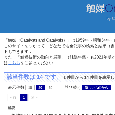
「触媒（Catalysts and Catalysis）」は1959年（昭
このサイトをつかって，どなたでも全記事の検索と結果（書
ドもできます．
また，「触媒技術の動向と展望」（触媒年鑑）も2021年
は
こちら
をご参照ください．
該当件数は 14 です。
1 件目から 14 件目を表示
表示件数
並び替え
10
20
30
新しいものから
« 前
1
次 »
解説