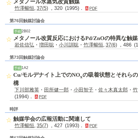
メタノール水蒸気改質触媒
竹澤暢恒
,
37(5)
，320 (1995)．
PDF
第76回触媒討論会
2B02
予稿
メタノール改質反応におけるPd/ZnOの特異な触
岩佐信弘
・
増田聡
・
小川訓聡
・
竹澤暢恒
,
37(6)
，486 (
第73回触媒討論会
1A2
予稿
Cu/モルデナイト上でのNO
の吸着状態とそれらの
x
構
下川部雅英
・
田所健一郎
・
小田智子
・
佐々木真太郎
・
竹
(1994)．
PDF
時評
触媒学会の広報活動に関連して
竹澤暢恒
,
35(7)
，427 (1993)．
PDF
第67回触媒討論会