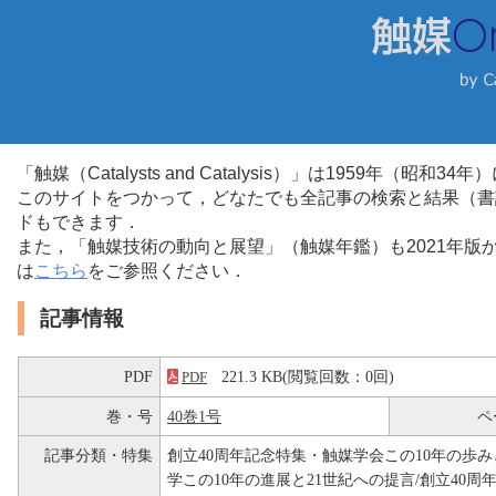
「触媒（Catalysts and Catalysis）」は1959年（昭
このサイトをつかって，どなたでも全記事の検索と結果（書
ドもできます．
また，「触媒技術の動向と展望」（触媒年鑑）も2021年
は
こちら
をご参照ください．
記事情報
PDF
221.3 KB(閲覧回数：0回)
PDF
巻・号
40巻1号
ペ
記事分類・特集
創立40周年記念特集・触媒学会この10年の歩
学この10年の進展と21世紀への提言/創立40