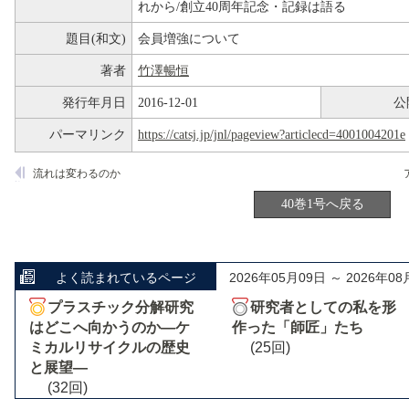
れから/創立40周年記念・記録は語る
題目(和文)
会員増強について
著者
竹澤暢恒
発行年月日
2016-12-01
公
パーマリンク
https://catsj.jp/jnl/pageview?articlecd=4001004201e
流れは変わるのか
40巻1号へ戻る
よく読まれているページ
2026年05月09日 ～ 2026年08
プラスチック分解研究
研究者としての私を形
はどこへ向かうのか―ケ
作った「師匠」たち
ミカルリサイクルの歴史
(25回)
と展望―
(32回)