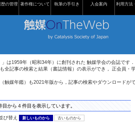
履歴の管理
著作権について
執筆の手引き
入会案内
利用方法・
talysis）」は1959年（昭和34年）に創刊された 触媒学会の会誌です．
も全記事の検索と結果（書誌情報）の表示ができ， 正会員・
（触媒年鑑）も2021年版から，記事の検索やダウンロードが
 件目から 4 件目を表示しています。
び替え
新しいものから
古いものから