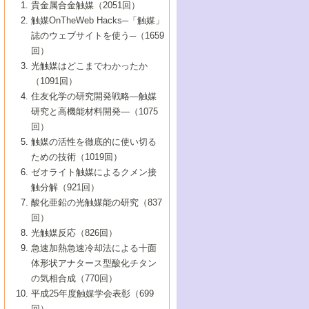
1号 なぜこの触媒が良いのか？
▼44巻（2002年）
貴金属合金触媒（2051回）
5号 若手会員による触媒研究の未来展望1：
8号 高機能化ポリオレフィンに向けた重合
5号 こんな物質，あんな物質―新たな触媒
7号 持続可能社会実現のための触媒および
5号 水素製造・貯蔵のための触媒技術の新
4号 水分解用光触媒材料
3号 特殊エネルギー場の触媒反応
触媒OnTheWeb Hacks─「触媒」
企業編
2号 第91回触媒討論会
触媒の最近の進展
1号 高次制御された触媒の化学
▼43巻（2001年）
の可能性―
触媒関連技術
しい展開
誌のウェブサイトを使う─（1659
5号 時間分解分光の進歩と応用
4号 生体内における金属の触媒作用
6号 第102回触媒討論会
3号 最近の自動車排ガス処理技術
2号 第89回触媒討論会
1号 グリーンケミストリーと触媒
▼42巻（2000年）
6号 第100回触媒討論会
8号 未来を拓く金属錯体
回）
6号 第98回触媒討論会
6号 第96回触媒討論会
5号 ファインケミカルズの展開に寄与する
7号 触媒・化学反応における計算化学の進
4号 触媒研究の現状と将来─第90回触媒討論
3号 触媒を利用した電気化学の新展開
2号 第87回触媒討論会特集号
1号 触媒反応工学の明日を拓く
▼41巻（1999年）
7号 『結晶の化学』を活かした触媒研究
光触媒はどこまでわかったか
7号 基礎化学品製造の触媒技術
触媒
歩
会Aから
7号 未来型金属錯体触媒開発への展望
4号 ナノ材料の調製と機能化
（1091回）
3号 生体触媒とバイオプロセス
2号 第85回触媒討論会
8号 イオン液体の応用
1号 孔、穴、あな?-特異な空間とその利用-
▼40巻（1998年）
8号 多機能型リアクター
6号 第94回触媒討論会
8号 若手研究者による触媒研究の未来展望
5号 基礎化学品製造の触媒技術
8号 超臨界流体を用いた化学プロセスの新
住友化学の研究開発戦略―触媒
5号 こんな触媒が欲しい
4号 水素製造・利用の触媒化学
3号 反応ダイナミクス
2号 第83回触媒討論会
1号 創立40周年記念・触媒化学この10年の
▼39巻（1997年）
2：大学・研究所編
展開
研究と高機能材料開発―（1075
7号 サブナノレベルでみた新しい表面現象
6号 第92回触媒討論会
6号 第90回触媒討論会
5号 触媒研究における新しい切り口：コン
進展と21世紀への提言/創立40周年記念・触
4号 超臨界流体の触媒反応への応用
3号 均一系触媒反応最前線
1号 均一系と不均一系触媒反応-その特徴と
回）
▼38巻（1996年）
8号 オレフィン重合触媒の新たな展
7号 基礎化学品製造の触媒技術
ビナトリアルケミストリー
媒学会この10年の歩みとこれから/創立40周
7号 触媒研究と学術雑誌/情報
5号 触媒のおもしろさをどのように伝える
接点
触媒の活性を徹底的に使い切る
4号 実用炭素材料の新展開
1号 触媒の構造と触媒作用/C1化学を中心と
▼37巻（1995年）
年記念・記録は語る
8号 資源の循環と触媒技術
6号 第88回触媒討論会特集号
か
ための技術（1019回）
8号 若い世代からみた触媒化学の現状と未
2号 第79回触媒討論会
5号 研究の方法論を考える
する21世紀への触媒
1号 ファインケミカルズと固体触媒
▼36巻（1994年）
2号 第81回触媒討論会
ゼオライト触媒によるクメン接
来
7号 企業における触媒研究のブレークスル
6号 第86回触媒討論会
3号 最新NO除去触媒の実用化研究
6号 第84回触媒討論会
2号 第77回触媒討論会
2号 第75回触媒討論会
触分解（921回）
1号 電気化学と触媒
▼35巻（1993年）
ー
3号 計算機触媒化学へのさそい
7号 水素化精製触媒の新しい展開
4号 新しい反応場を目指した触媒調製
7号 機能性金属材料と触媒
3号 オリンピックメダル:金・銀・銅はどん
酸化亜鉛の光触媒能の研究（837
3号 希土類を利用した触媒
2号 第73回触媒討論会
8号 この材料を触媒として使ってみません
4号 触媒劣化の制御と予測
1号 工業触媒開発マニュアル―探索から工
▼34巻（1992年）
8号 新しい反応性と機能性を目指した金属
な触媒作用を示すか
回）
5号 反応・分離技術の新しい展開
8号 触媒研究へのNMRの応用と展望
か？
業化まで
4号 触媒とリサイクル
3号 C4化学の展開
5号 最新の実用プロセスと触媒
クラスタ-化学
1号 インパクトを与えたこの研究
▼33巻（1991年）
光触媒反応（826回）
4号 触媒作用における機能の複合化
6号 第80回触媒討論会
2号 第71回触媒討論会
5号 エネルギー変換触媒
4号 《通常号》
6号 第82回触媒討論会
急速加熱急速冷却法による十面
2号 第69回触媒討論会
1号 触媒プロセス開発マニュアル―探索か
▼32巻（1990年）
5号 未来を拓け！若手研究者
7号 無機―有機ハイブリッド材料の新展開
3号 研究開発のうらおもて―着想と展開
体形状アナタース型酸化チタン
6号 第76回触媒討論会
5号 《通常号》
ら工業化まで，知っておきたいこと PartII
7号 ナノ構造体の化学
3号 ケミカルズ合成触媒―新しい展開と応
1号 21世紀に向けて触媒研究の飛躍をめざ
▼31巻（1989年）
6号 第78回触媒討論会
8号 AFMでみる世界
の気相合成（770回）
4号 触媒劣化と寿命の予測
7号 表面吸着相の新しい展開
用
6号 第74回触媒討論会
2号 第67回触媒討論会
8号 あの反応は今
す―触媒化学の裾野を広げよう
1号 情報科学と反応設計・材料設計
▼30巻（1988年）
7号 ダイナミックな領域への触媒研究の展
平成25年度触媒学会表彰（699
5号 環境に優しい触媒
8号 マイクロポーラス・クリスタル触媒の
4号 触媒調製の科学と技術の最前線
7号 半導体光触媒の基礎と広がり
3号 光触媒
2号 第65回触媒討論会
開/C1化学を中心とする21世紀への触媒
回）