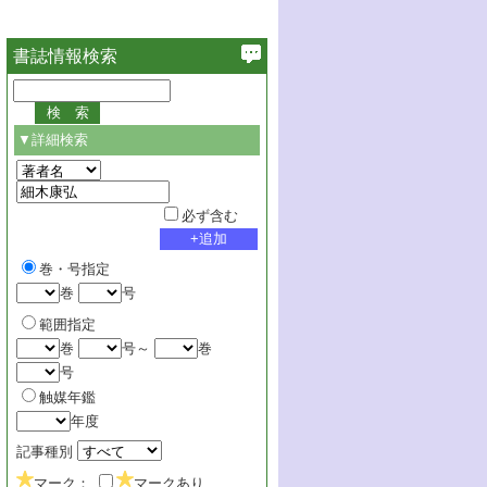
書誌情報検索
▼詳細検索
必ず含む
巻・号指定
巻
号
範囲指定
巻
号～
巻
号
触媒年鑑
年度
記事種別
マーク：
マークあり