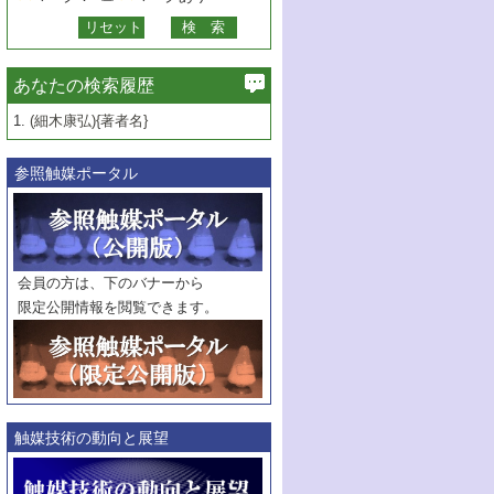
あなたの検索履歴
1.
(細木康弘){著者名}
参照触媒ポータル
会員の方は、下のバナーから
限定公開情報を閲覧できます。
触媒技術の動向と展望