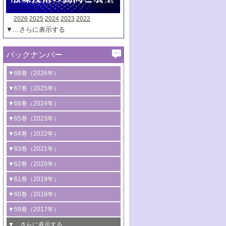
2026
2025
2024
2023
2022
▼…さらに表示する
バックナンバー
▼68巻（2026年）
1号 過酸化水素合成に関する研究動向
▼67巻（2025年）
2号 コンピューター技術により加速する
1号 CO
水素化によるグリーン燃料/グリ
▼66巻（2024年）
2
触媒開発
ーンケミカル製造
1号 低次元ナノ構造を有する触媒材料
▼65巻（2023年）
3号 有機分子変換やCO
資源化のための
2
2号 水素製造のための水分解技術に関す
2号 規制反応場を活用した固体触媒研究
1号 炭素が関わる触媒機能
▼64巻（2022年）
光触媒に関する最近の研究
る最近の研究
の新展開
2号 プラスチックケミカルリサイクルの
1号 合成ガス製造とCOを用いるケミカル
▼63巻（2021年）
B号 第137回触媒討論会（2026年）
3号 オレフィン系樹脂の精密合成に関す
3号 未踏分子変換を目指した酸化触媒プ
ための触媒技術
ズ合成の最新動向
1号 金触媒の新展開
▼62巻（2020年）
る最新技術
ロセスの最前線
3号 非酸化物系金属化合物を基盤とした
2号 化学品合成のための合金触媒開発
2号 ペロブスカイト
1号 触媒設計を拓く欠陥構造のキャラク
▼61巻（2019年）
4号 アルコール類の効率的変換を実現す
4号 シンクロトロン放射光および中性子
触媒材料の開発
3号 CO
の排出削減および有効活用のた
タリゼーション
2
3号 特殊反応場を利用した触媒的分子変
る非貴金属触媒の研究動向
線を利用した触媒解析技術の最先端
1号 物質移動制御に着目した触媒プロセ
▼60巻（2018年）
4号 格子酸素・格子酸素欠陥を利用した
めの触媒技術
換反応
2号 機能化学品製造に資するクリーンな
ス開発
5号 ゼオライトの合成と応用における研
5号 単原子触媒
触媒反応
1号 固体酸触媒の最新の研究動向
▼59巻（2017年）
触媒的酸化反応
4号 若手による情報発信企画～とびたて
4号 多孔質材料を用いた触媒の新展開
究動向
2号 CO
フリー水素サプライチェーンに
2
6号 参照触媒委員会からのお知らせ
5号 生体触媒によるエネルギー変換反応
2号 二酸化炭素からの有用化学品合成
1号 いたるところに，触媒
▼…さらに表示する