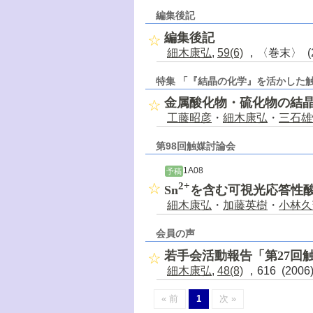
編集後記
編集後記
細木康弘
,
59(6)
，〈巻末〉 (2
特集 「『結晶の化学』を活かした
金属酸化物・硫化物の結
工藤昭彦
・
細木康弘
・
三石雄
第98回触媒討論会
1A08
予稿
2+
Sn
を含む可視光応答性
細木康弘
・
加藤英樹
・
小林久
会員の声
若手会活動報告「第27回
細木康弘
,
48(8)
，616 (200
« 前
1
次 »