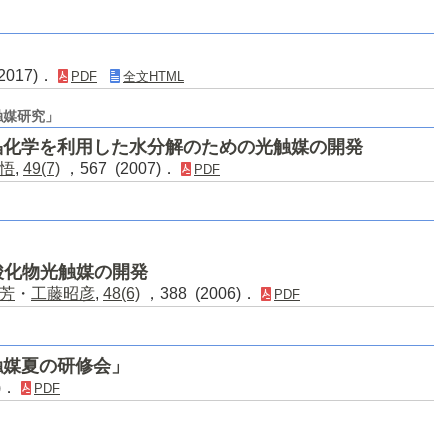
017)．
PDF
全文HTML
触媒研究」
晶化学を利用した水分解のための光触媒の開発
悟
,
49(7)
，567 (2007)．
PDF
酸化物光触媒の開発
芳
・
工藤昭彦
,
48(6)
，388 (2006)．
PDF
触媒夏の研修会」
6)．
PDF