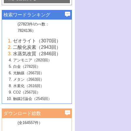
若き触媒の研究者たち～（1）
3号 水処理のための触媒化学
5号 情報学的手法を用いた触媒開発
6号 ヘテロ接合界面
関わる触媒開発動向
B号 第133回触媒討論会（2023年）
6号 窒素とリンの循環のための触媒・機
3号 ナノ粒子・クラスター触媒の最前線
2号 機能性材料の局所構造解析のための
5号 若手による情報発信企画～とびたて
▼58巻（2016年）
4号 光触媒を用いた水分解の最新の研究
6号 カーボンニュートラルに向けた電解
B号 第135回触媒討論会（2025年）
3号 精密高分子合成に関する最近の研究
能性材料
最先端技術
検索ワードランキング
4号 60周年記念企画
若き触媒の研究者たち～（2）
動向
技術
1号 ユニークな構造の高分子を生み出す触
▼57巻（2015年）
動向
B号 第131回触媒討論会（2023年）
3号 無機分離膜材料の開発と触媒反応プ
5号 進化するゼオライト合成技術
6号 石油のノーブル・ユースを志向した
媒技術
(27823件/のべ数：
5号 次世代の触媒プロセスを支えるマイ
B号 第127回触媒討論会（2021年・オン
1号 水素キャリアにかかわる触媒技術の新
4号 バイオマス化成品製造のための触媒
▼56巻（2014年）
ロセスへの適用
触媒技術
7824136）
クロ波
6号 非貴金属系触媒における電気化学的
ライン開催(Zoom)のみ）
2号 リグニンからの化成品製造に向けた触
展開
技術
1号 特殊環境場を利用した材料合成
▼55巻（2013年）
4号 触媒研究における計算科学の利用
酸素還元反応
B号 第129回触媒討論会（2022年・京都
媒技術
6号 メタン転換技術の最新動向
ゼオライト（3070回）
2号 石油精製用触媒の最近の進展
5号 固体触媒による含窒素有機化合物変
2号 光触媒反応機構に関する最新の研究動
1号 高耐久性燃料電池システム用触媒にお
大学：オンライン・対面開催）
▼54巻（2012年）
5号 水素のふるまいを解き明かす最先端
B号 第121回触媒討論会（2018年・東京
3号 触媒研究の最先端～とびたて若き研究
二酸化炭素（2943回）
B号 第125回触媒討論会（2020年・工学
換の最前線
3号 固体酸化物形燃料電池（SOFC）におけ
向
ける新展開
研究
大学）
1号 規則性多孔体の利用技術における最近
▼53巻（2011年）
者たち～（1）
水蒸気改質（2846回）
院大学）
るアノード触媒上での燃料直接改質技術
6号 貴金属使用量低減に向けた自動車排
3号 固体高分子形燃料電池カソード触媒の
2号 リビングラジカル重合の最近の動向
6号 低級アルカンの有効利用のための触
の進歩
アンモニア（2820回）
4号 触媒研究の最先端～とびたて若き研究
1号 金属学から見る合金触媒の新展開
▼52巻（2010年）
ガス浄化触媒の開発
4号 コアシェル構造の制御による触媒機能
開発動向
媒技術
白金（2782回）
3号 天然ガスの化学工業的展開に関する触
2号 第109回触媒討論会
者たち～（2）
2号 第107回触媒討論会
の向上
1号 触媒の劣化対策と長寿命触媒開発
B号 第123回触媒討論会（2019年・大阪
▼51巻（2009年）
4号 人工光合成に向けた近年のアプローチ
光触媒（2667回）
媒技術
B号 第119回触媒討論会（2017年・首都
3号 貴金属低減技術の最新動向
5号 触媒研究の最先端～とびたて若き研究
市立大学）
3号 触媒のその場観察法の進歩（１）
5号 工業触媒およびその周辺技術の最近の
2号 第105回触媒討論会
1号 炭素材料－熱い注目を集める材料－
▼50巻（2008年）
メタン（2663回）
大学東京）
5号 未利用熱エネルギーの有効活用に貢献
4号 貴金属触媒の精密構造制御とその活用
者たち～（3）
4号 貴金属代替技術の最新動向
進歩
水素化（2616回）
4号 触媒のその場観察法の進歩（２）
3号 ナノ構造が拓く新機能
する触媒技術
2号 第103回触媒討論会
1号 触媒化学と学会のこの10年，半世紀，
▼49巻（2007年）
5号 バイオマス化成品製造のための固体触
6号 イオニクス材料と燃料電池・電解合成
5号 光触媒による物質変換反応の新展開
CO2（2567回）
6号 ナノシート
5号 不活性結合の触媒的活性化による有機
そして未来
4号 活性サイトおよびその環境の精密な設
6号 ポリオキソメタレート
3号 環境浄化用光触媒の現状と課題
媒の開発
1号 含フッ素化合物の合成と触媒
▼48巻（2006年）
の最新の研究動向
触媒討論会（2545回）
6号 グラフェン
合成
B号 第115回触媒討論会（2015年・成蹊大
計による触媒の高機能化
2号 第101回触媒討論会
B号 第113回触媒討論会（2014年・ロワジ
4号 水素社会の実現に向けた水素製造・貯
6号 ナノ空間─吸着状態解析から新機能開拓
2号 第99回触媒討論会
B号 第117回触媒討論会（2016年・大阪府
1号 固体酸触媒の最近の進歩
▼47巻（2005年）
学）
7号 水素を利用する化成品合成の新潮流
6号 新しい固体酸触媒技術
5号 触媒を有効に使うための技術
ールホテル豊橋）
蔵技術の進歩
まで─
3号 メソポーラス物質の新展開
立大学）
3号 実用的ファインケミカル合成プロセス
ダウンロード総数
2号 第97回触媒討論会
1号 最近の触媒担体とその効果
▼46巻（2004年）
7号 ゼオライト合成における最近の進歩
6号 第106回触媒討論会
5号 CO
が関わる触媒・材料
B号 第111回触媒討論会（2013年・関西大
4号 錯体を利用したユニークな表面構造の
を実現する触媒
2
3号 リビング重合触媒の最近の展開
2号 第95回触媒討論会
(全164557件）
1号 部分酸化反応触媒の最前線
▼45巻（2003年）
学）
構築と機能
7号 有機分子触媒による精密有機合成
4号 バイオマス活用のための技術開発
6号 第104回触媒討論会
4号 今後の液体燃料を支える触媒技術
3号 化成品を合成するゼオライト触媒
2号 第93回触媒討論会