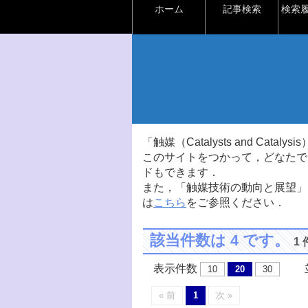
ホーム
記事検索
検索
「触媒（Catalysts and Ca
このサイトをつかって，どなたで
ドもできます．
また，「触媒技術の動向と展望」
は
こちら
をご参照ください．
該当件数は 4 です。
1
表示件数
並
10
20
30
« 前
1
次 »