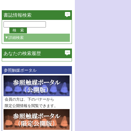
書誌情報検索
▼詳細検索
あなたの検索履歴
必ず含む
参照触媒ポータル
巻・号指定
巻
号
範囲指定
巻
号～
巻
会員の方は、下のバナーから
号
限定公開情報を閲覧できます。
触媒年鑑
年度
記事種別
マーク：
マークあり