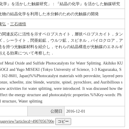
の化学』を活かした触媒研究」：『結晶の化学』を活かした触媒研究
化物の結晶化学を利用した水分解のための光触媒の開発
康弘
・
三石雄悟
の関連反応に活性を示すペロブスカイト，層状ペロブスカイト，タン
ズ，シーライト，閃亜鉛鉱，ウルツ鉱，スピネル，パイロクロア，ア
造を持つ光触媒材料を紹介し，それらの結晶構造が光触媒のエネルギ
与える効果について考察した．
 of Metal Oxide and Sulfide Photocatalysts for Water Splitting. Akihiko KU
OGI and Yugo MISEKI (Tokyo University of Science, 1-3 Kagurazaka, S
 162-8601, Japan)%%Photocatalyst materials with perovskite, layered pero
onze, scheelite, zinc blende, wurtzite, spinel, pyrochlore, and Auribillious s
how activities for water splitting, were introduced. It was discussed how the
 affect the energy structure and photocatalytic properties.%%Key-words: Ph
l structure, Water splitting
公開日
2016-12-01
nl/pageview?articlecd=4907056700e