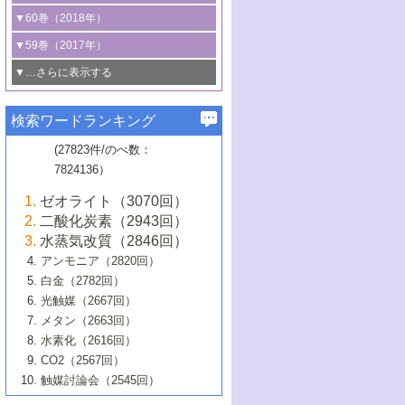
3号 CO
の排出削減および有効活用のた
タリゼーション
2
3号 特殊反応場を利用した触媒的分子変
る非貴金属触媒の研究動向
線を利用した触媒解析技術の最先端
1号 物質移動制御に着目した触媒プロセ
▼60巻（2018年）
4号 格子酸素・格子酸素欠陥を利用した
めの触媒技術
換反応
2号 機能化学品製造に資するクリーンな
ス開発
5号 ゼオライトの合成と応用における研
5号 単原子触媒
触媒反応
1号 固体酸触媒の最新の研究動向
▼59巻（2017年）
触媒的酸化反応
4号 若手による情報発信企画～とびたて
4号 多孔質材料を用いた触媒の新展開
究動向
2号 CO
フリー水素サプライチェーンに
2
6号 参照触媒委員会からのお知らせ
5号 生体触媒によるエネルギー変換反応
2号 二酸化炭素からの有用化学品合成
1号 いたるところに，触媒
▼…さらに表示する
若き触媒の研究者たち～（1）
3号 水処理のための触媒化学
5号 情報学的手法を用いた触媒開発
6号 ヘテロ接合界面
関わる触媒開発動向
B号 第133回触媒討論会（2023年）
6号 窒素とリンの循環のための触媒・機
3号 ナノ粒子・クラスター触媒の最前線
2号 機能性材料の局所構造解析のための
5号 若手による情報発信企画～とびたて
▼58巻（2016年）
4号 光触媒を用いた水分解の最新の研究
6号 カーボンニュートラルに向けた電解
B号 第135回触媒討論会（2025年）
3号 精密高分子合成に関する最近の研究
能性材料
最先端技術
検索ワードランキング
4号 60周年記念企画
若き触媒の研究者たち～（2）
動向
技術
1号 ユニークな構造の高分子を生み出す触
▼57巻（2015年）
動向
B号 第131回触媒討論会（2023年）
3号 無機分離膜材料の開発と触媒反応プ
5号 進化するゼオライト合成技術
6号 石油のノーブル・ユースを志向した
媒技術
(27823件/のべ数：
5号 次世代の触媒プロセスを支えるマイ
B号 第127回触媒討論会（2021年・オン
1号 水素キャリアにかかわる触媒技術の新
4号 バイオマス化成品製造のための触媒
▼56巻（2014年）
ロセスへの適用
触媒技術
7824136）
クロ波
6号 非貴金属系触媒における電気化学的
ライン開催(Zoom)のみ）
2号 リグニンからの化成品製造に向けた触
展開
技術
1号 特殊環境場を利用した材料合成
▼55巻（2013年）
4号 触媒研究における計算科学の利用
酸素還元反応
B号 第129回触媒討論会（2022年・京都
媒技術
6号 メタン転換技術の最新動向
ゼオライト（3070回）
2号 石油精製用触媒の最近の進展
5号 固体触媒による含窒素有機化合物変
2号 光触媒反応機構に関する最新の研究動
1号 高耐久性燃料電池システム用触媒にお
大学：オンライン・対面開催）
▼54巻（2012年）
5号 水素のふるまいを解き明かす最先端
B号 第121回触媒討論会（2018年・東京
3号 触媒研究の最先端～とびたて若き研究
二酸化炭素（2943回）
B号 第125回触媒討論会（2020年・工学
換の最前線
3号 固体酸化物形燃料電池（SOFC）におけ
向
ける新展開
研究
大学）
1号 規則性多孔体の利用技術における最近
▼53巻（2011年）
者たち～（1）
水蒸気改質（2846回）
院大学）
るアノード触媒上での燃料直接改質技術
6号 貴金属使用量低減に向けた自動車排
3号 固体高分子形燃料電池カソード触媒の
2号 リビングラジカル重合の最近の動向
6号 低級アルカンの有効利用のための触
の進歩
アンモニア（2820回）
4号 触媒研究の最先端～とびたて若き研究
1号 金属学から見る合金触媒の新展開
▼52巻（2010年）
ガス浄化触媒の開発
4号 コアシェル構造の制御による触媒機能
開発動向
媒技術
白金（2782回）
3号 天然ガスの化学工業的展開に関する触
2号 第109回触媒討論会
者たち～（2）
2号 第107回触媒討論会
の向上
1号 触媒の劣化対策と長寿命触媒開発
B号 第123回触媒討論会（2019年・大阪
▼51巻（2009年）
4号 人工光合成に向けた近年のアプローチ
光触媒（2667回）
媒技術
B号 第119回触媒討論会（2017年・首都
3号 貴金属低減技術の最新動向
5号 触媒研究の最先端～とびたて若き研究
市立大学）
3号 触媒のその場観察法の進歩（１）
5号 工業触媒およびその周辺技術の最近の
2号 第105回触媒討論会
1号 炭素材料－熱い注目を集める材料－
▼50巻（2008年）
メタン（2663回）
大学東京）
5号 未利用熱エネルギーの有効活用に貢献
4号 貴金属触媒の精密構造制御とその活用
者たち～（3）
4号 貴金属代替技術の最新動向
進歩
水素化（2616回）
4号 触媒のその場観察法の進歩（２）
3号 ナノ構造が拓く新機能
する触媒技術
2号 第103回触媒討論会
1号 触媒化学と学会のこの10年，半世紀，
▼49巻（2007年）
5号 バイオマス化成品製造のための固体触
6号 イオニクス材料と燃料電池・電解合成
5号 光触媒による物質変換反応の新展開
CO2（2567回）
6号 ナノシート
5号 不活性結合の触媒的活性化による有機
そして未来
4号 活性サイトおよびその環境の精密な設
6号 ポリオキソメタレート
3号 環境浄化用光触媒の現状と課題
媒の開発
1号 含フッ素化合物の合成と触媒
▼48巻（2006年）
の最新の研究動向
触媒討論会（2545回）
6号 グラフェン
合成
B号 第115回触媒討論会（2015年・成蹊大
計による触媒の高機能化
2号 第101回触媒討論会
B号 第113回触媒討論会（2014年・ロワジ
4号 水素社会の実現に向けた水素製造・貯
6号 ナノ空間─吸着状態解析から新機能開拓
2号 第99回触媒討論会
B号 第117回触媒討論会（2016年・大阪府
1号 固体酸触媒の最近の進歩
▼47巻（2005年）