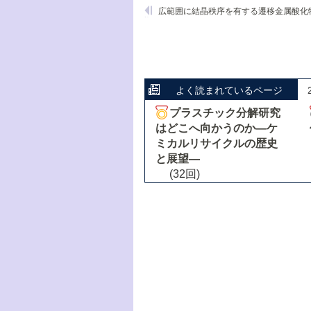
よく読まれているページ
プラスチック分解研究
はどこへ向かうのか―ケ
ミカルリサイクルの歴史
と展望―
(32回)