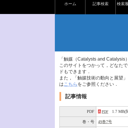
ホーム
記事検索
検索
「触媒（Catalysts and Ca
このサイトをつかって，どなたで
ドもできます．
また，「触媒技術の動向と展望」
は
こちら
をご参照ください．
記事情報
PDF
1.7 M
PDF
巻・号
49巻7号