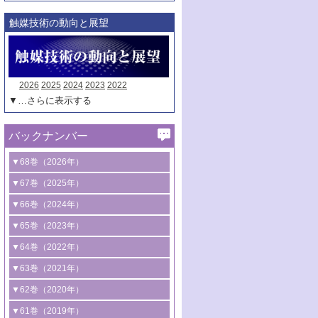
触媒技術の動向と展望
2026
2025
2024
2023
2022
▼…さらに表示する
バックナンバー
▼68巻（2026年）
1号 過酸化水素合成に関する研究動向
▼67巻（2025年）
2号 コンピューター技術により加速する
1号 CO
水素化によるグリーン燃料/グリ
▼66巻（2024年）
2
触媒開発
ーンケミカル製造
1号 低次元ナノ構造を有する触媒材料
▼65巻（2023年）
3号 有機分子変換やCO
資源化のための
2
2号 水素製造のための水分解技術に関す
2号 規制反応場を活用した固体触媒研究
1号 炭素が関わる触媒機能
▼64巻（2022年）
光触媒に関する最近の研究
る最近の研究
の新展開
2号 プラスチックケミカルリサイクルの
1号 合成ガス製造とCOを用いるケミカル
▼63巻（2021年）
B号 第137回触媒討論会（2026年）
3号 オレフィン系樹脂の精密合成に関す
3号 未踏分子変換を目指した酸化触媒プ
ための触媒技術
ズ合成の最新動向
1号 金触媒の新展開
▼62巻（2020年）
る最新技術
ロセスの最前線
3号 非酸化物系金属化合物を基盤とした
2号 化学品合成のための合金触媒開発
2号 ペロブスカイト
1号 触媒設計を拓く欠陥構造のキャラク
▼61巻（2019年）
4号 アルコール類の効率的変換を実現す
4号 シンクロトロン放射光および中性子
触媒材料の開発