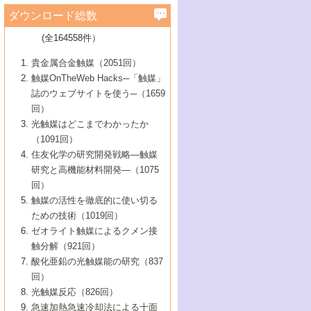
学）
7号 水素を利用する化成品合成の新潮流
6号 新しい固体酸触媒技術
5号 触媒を有効に使うための技術
ールホテル豊橋）
蔵技術の進歩
まで─
3号 メソポーラス物質の新展開
立大学）
3号 実用的ファインケミカル合成プロセス
ダウンロード総数
2号 第97回触媒討論会
1号 最近の触媒担体とその効果
▼46巻（2004年）
7号 ゼオライト合成における最近の進歩
6号 第106回触媒討論会
5号 CO
が関わる触媒・材料
B号 第111回触媒討論会（2013年・関西大
4号 錯体を利用したユニークな表面構造の
を実現する触媒
2
3号 リビング重合触媒の最近の展開
2号 第95回触媒討論会
(全164558件）
1号 部分酸化反応触媒の最前線
▼45巻（2003年）
学）
構築と機能
7号 有機分子触媒による精密有機合成
4号 バイオマス活用のための技術開発
6号 第104回触媒討論会
4号 今後の液体燃料を支える触媒技術
3号 化成品を合成するゼオライト触媒
2号 第93回触媒討論会
1号 なぜこの触媒が良いのか？
▼44巻（2002年）
貴金属合金触媒（2051回）
5号 若手会員による触媒研究の未来展望1：
8号 高機能化ポリオレフィンに向けた重合
5号 こんな物質，あんな物質―新たな触媒
7号 持続可能社会実現のための触媒および
5号 水素製造・貯蔵のための触媒技術の新
4号 水分解用光触媒材料
3号 特殊エネルギー場の触媒反応
触媒OnTheWeb Hacks─「触媒」
企業編
2号 第91回触媒討論会
触媒の最近の進展
1号 高次制御された触媒の化学
▼43巻（2001年）
の可能性―
触媒関連技術
しい展開
誌のウェブサイトを使う─（1659
5号 時間分解分光の進歩と応用
4号 生体内における金属の触媒作用
6号 第102回触媒討論会
3号 最近の自動車排ガス処理技術
2号 第89回触媒討論会
1号 グリーンケミストリーと触媒
▼42巻（2000年）
6号 第100回触媒討論会
8号 未来を拓く金属錯体
回）
6号 第98回触媒討論会
6号 第96回触媒討論会
5号 ファインケミカルズの展開に寄与する
7号 触媒・化学反応における計算化学の進
4号 触媒研究の現状と将来─第90回触媒討論
3号 触媒を利用した電気化学の新展開
2号 第87回触媒討論会特集号
1号 触媒反応工学の明日を拓く
▼41巻（1999年）
7号 『結晶の化学』を活かした触媒研究
光触媒はどこまでわかったか
7号 基礎化学品製造の触媒技術
触媒
歩
会Aから
7号 未来型金属錯体触媒開発への展望
4号 ナノ材料の調製と機能化
（1091回）
3号 生体触媒とバイオプロセス
2号 第85回触媒討論会
8号 イオン液体の応用
1号 孔、穴、あな?-特異な空間とその利用-
▼40巻（1998年）
8号 多機能型リアクター
6号 第94回触媒討論会
8号 若手研究者による触媒研究の未来展望
5号 基礎化学品製造の触媒技術
8号 超臨界流体を用いた化学プロセスの新
住友化学の研究開発戦略―触媒
5号 こんな触媒が欲しい
4号 水素製造・利用の触媒化学
3号 反応ダイナミクス
2号 第83回触媒討論会
1号 創立40周年記念・触媒化学この10年の
▼39巻（1997年）
2：大学・研究所編
展開
研究と高機能材料開発―（1075
7号 サブナノレベルでみた新しい表面現象
6号 第92回触媒討論会
6号 第90回触媒討論会
5号 触媒研究における新しい切り口：コン
進展と21世紀への提言/創立40周年記念・触
4号 超臨界流体の触媒反応への応用
3号 均一系触媒反応最前線
1号 均一系と不均一系触媒反応-その特徴と
回）
▼38巻（1996年）
8号 オレフィン重合触媒の新たな展
7号 基礎化学品製造の触媒技術
ビナトリアルケミストリー
媒学会この10年の歩みとこれから/創立40周
7号 触媒研究と学術雑誌/情報
5号 触媒のおもしろさをどのように伝える
接点
触媒の活性を徹底的に使い切る
4号 実用炭素材料の新展開
1号 触媒の構造と触媒作用/C1化学を中心と
▼37巻（1995年）
年記念・記録は語る
8号 資源の循環と触媒技術
6号 第88回触媒討論会特集号
か
ための技術（1019回）
8号 若い世代からみた触媒化学の現状と未
2号 第79回触媒討論会
5号 研究の方法論を考える
する21世紀への触媒
1号 ファインケミカルズと固体触媒
▼36巻（1994年）
2号 第81回触媒討論会
ゼオライト触媒によるクメン接
来
7号 企業における触媒研究のブレークスル
6号 第86回触媒討論会
3号 最新NO除去触媒の実用化研究
6号 第84回触媒討論会
2号 第77回触媒討論会
2号 第75回触媒討論会
触分解（921回）
1号 電気化学と触媒
▼35巻（1993年）
ー
3号 計算機触媒化学へのさそい
7号 水素化精製触媒の新しい展開
4号 新しい反応場を目指した触媒調製
7号 機能性金属材料と触媒
3号 オリンピックメダル:金・銀・銅はどん
酸化亜鉛の光触媒能の研究（837
3号 希土類を利用した触媒
2号 第73回触媒討論会
8号 この材料を触媒として使ってみません
4号 触媒劣化の制御と予測
1号 工業触媒開発マニュアル―探索から工
▼34巻（1992年）
8号 新しい反応性と機能性を目指した金属
な触媒作用を示すか
回）
5号 反応・分離技術の新しい展開
8号 触媒研究へのNMRの応用と展望
か？
業化まで
4号 触媒とリサイクル
3号 C4化学の展開
5号 最新の実用プロセスと触媒
クラスタ-化学
1号 インパクトを与えたこの研究
▼33巻（1991年）
光触媒反応（826回）
4号 触媒作用における機能の複合化
6号 第80回触媒討論会
2号 第71回触媒討論会
5号 エネルギー変換触媒
4号 《通常号》
6号 第82回触媒討論会
急速加熱急速冷却法による十面
2号 第69回触媒討論会
1号 触媒プロセス開発マニュアル―探索か
▼32巻（1990年）