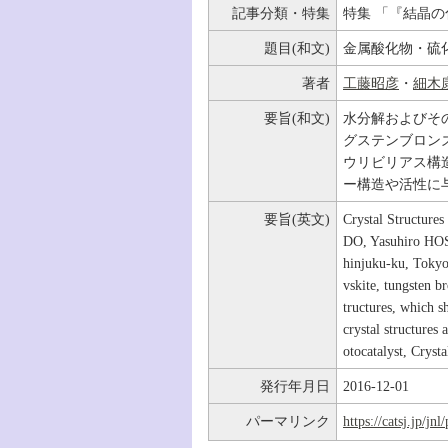
記事分類・特集
特集 「『結晶
題目(和文)
金属酸化物・硫
著者
工藤昭彦
・
細木
要旨(和文)
水分解およびそ
グステンブロン
ウリビリアス構
ー構造や活性に
要旨(英文)
Crystal Structures
DO, Yasuhiro HOS
hinjuku-ku, Tokyo
vskite, tungsten br
tructures, which s
crystal structures
otocatalyst, Crysta
発行年月日
2016-12-01
パーマリンク
https://catsj.jp/j