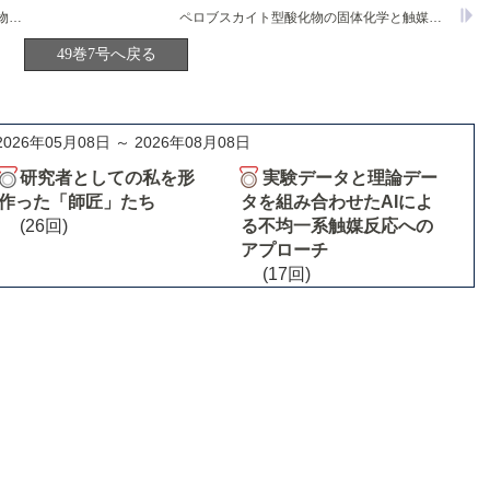
広範囲に結晶秩序を有する遷移金属酸化物メソ多孔体の合成とその光触媒作用
ペロブスカイト型酸化物の固体化学と触媒機能
49巻7号へ戻る
2026年05月08日 ～ 2026年08月08日
研究者としての私を形
実験データと理論デー
作った「師匠」たち
タを組み合わせたAIによ
(26回)
る不均一系触媒反応への
アプローチ
(17回)