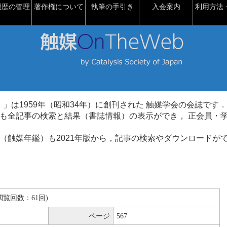
履歴の管理
著作権について
執筆の手引き
入会案内
利用方法・
talysis）」は1959年（昭和34年）に創刊された 触媒学会の会誌です．
も全記事の検索と結果（書誌情報）の表示ができ， 正会員・
（触媒年鑑）も2021年版から，記事の検索やダウンロードが
B(閲覧回数：61回)
ページ
567