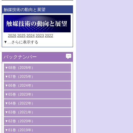
触媒技術の動向と展望
2026
2025
2024
2023
2022
▼…さらに表示する
バックナンバー
▼68巻（2026年）
1号 過酸化水素合成に関する研究動向
▼67巻（2025年）
2号 コンピューター技術により加速する
1号 CO
水素化によるグリーン燃料/グリ
▼66巻（2024年）
2
触媒開発
ーンケミカル製造
1号 低次元ナノ構造を有する触媒材料
▼65巻（2023年）
3号 有機分子変換やCO
資源化のための
2
2号 水素製造のための水分解技術に関す
2号 規制反応場を活用した固体触媒研究
1号 炭素が関わる触媒機能
▼64巻（2022年）
光触媒に関する最近の研究
る最近の研究
の新展開
2号 プラスチックケミカルリサイクルの
1号 合成ガス製造とCOを用いるケミカル
▼63巻（2021年）
B号 第137回触媒討論会（2026年）
3号 オレフィン系樹脂の精密合成に関す
3号 未踏分子変換を目指した酸化触媒プ
ための触媒技術
ズ合成の最新動向
1号 金触媒の新展開
▼62巻（2020年）
る最新技術
ロセスの最前線
3号 非酸化物系金属化合物を基盤とした
2号 化学品合成のための合金触媒開発
2号 ペロブスカイト
1号 触媒設計を拓く欠陥構造のキャラク
▼61巻（2019年）
4号 アルコール類の効率的変換を実現す
4号 シンクロトロン放射光および中性子
触媒材料の開発