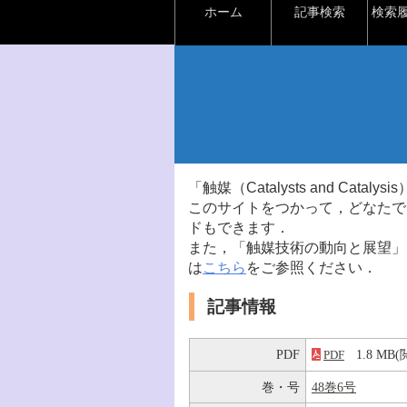
ホーム
記事検索
検索
「触媒（Catalysts and Ca
このサイトをつかって，どなたで
ドもできます．
また，「触媒技術の動向と展望」
は
こちら
をご参照ください．
記事情報
PDF
1.8 M
PDF
巻・号
48巻6号