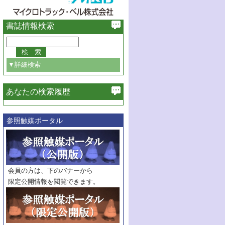
書誌情報検索
▼詳細検索
あなたの検索履歴
必ず含む
参照触媒ポータル
巻・号指定
巻
号
範囲指定
巻
号～
巻
会員の方は、下のバナーから
号
限定公開情報を閲覧できます。
触媒年鑑
年度
記事種別
マーク：
マークあり