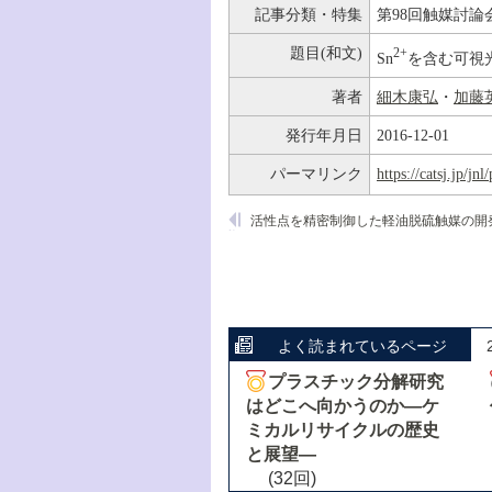
記事分類・特集
第98回触媒討論
題目(和文)
2+
Sn
を含む可視
著者
細木康弘
・
加藤
発行年月日
2016-12-01
パーマリンク
https://catsj.jp/j
よく読まれているページ
プラスチック分解研究
はどこへ向かうのか―ケ
ミカルリサイクルの歴史
と展望―
(32回)