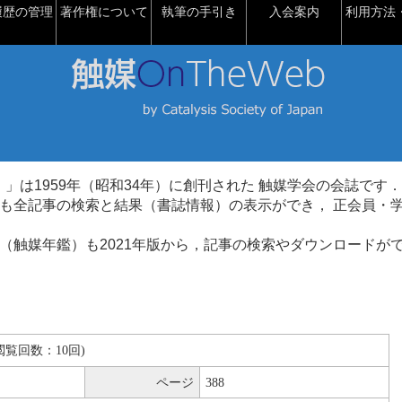
履歴の管理
著作権について
執筆の手引き
入会案内
利用方法・
talysis）」は1959年（昭和34年）に創刊された 触媒学会の会誌です．
も全記事の検索と結果（書誌情報）の表示ができ， 正会員・
（触媒年鑑）も2021年版から，記事の検索やダウンロードが
B(閲覧回数：10回)
ページ
388