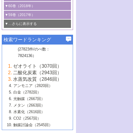
3号 CO
の排出削減および有効活用のた
タリゼーション
2
3号 特殊反応場を利用した触媒的分子変
る非貴金属触媒の研究動向
線を利用した触媒解析技術の最先端
1号 物質移動制御に着目した触媒プロセ
▼60巻（2018年）
4号 格子酸素・格子酸素欠陥を利用した
めの触媒技術
換反応
2号 機能化学品製造に資するクリーンな
ス開発
5号 ゼオライトの合成と応用における研
5号 単原子触媒
触媒反応
1号 固体酸触媒の最新の研究動向
▼59巻（2017年）
触媒的酸化反応
4号 若手による情報発信企画～とびたて
4号 多孔質材料を用いた触媒の新展開
究動向
2号 CO
フリー水素サプライチェーンに
2
6号 参照触媒委員会からのお知らせ
5号 生体触媒によるエネルギー変換反応
2号 二酸化炭素からの有用化学品合成
1号 いたるところに，触媒
▼…さらに表示する
若き触媒の研究者たち～（1）
3号 水処理のための触媒化学
5号 情報学的手法を用いた触媒開発
6号 ヘテロ接合界面
関わる触媒開発動向
B号 第133回触媒討論会（2023年）
6号 窒素とリンの循環のための触媒・機
3号 ナノ粒子・クラスター触媒の最前線
2号 機能性材料の局所構造解析のための
5号 若手による情報発信企画～とびたて
▼58巻（2016年）
4号 光触媒を用いた水分解の最新の研究
6号 カーボンニュートラルに向けた電解
B号 第135回触媒討論会（2025年）
3号 精密高分子合成に関する最近の研究
能性材料
最先端技術
検索ワードランキング
4号 60周年記念企画
若き触媒の研究者たち～（2）
動向
技術
1号 ユニークな構造の高分子を生み出す触
▼57巻（2015年）
動向
B号 第131回触媒討論会（2023年）
3号 無機分離膜材料の開発と触媒反応プ
5号 進化するゼオライト合成技術
6号 石油のノーブル・ユースを志向した
媒技術
(27823件/のべ数：
5号 次世代の触媒プロセスを支えるマイ
B号 第127回触媒討論会（2021年・オン
1号 水素キャリアにかかわる触媒技術の新
4号 バイオマス化成品製造のための触媒
▼56巻（2014年）
ロセスへの適用
触媒技術
7824136）
クロ波
6号 非貴金属系触媒における電気化学的
ライン開催(Zoom)のみ）
2号 リグニンからの化成品製造に向けた触
展開
技術
1号 特殊環境場を利用した材料合成
▼55巻（2013年）
4号 触媒研究における計算科学の利用
酸素還元反応
B号 第129回触媒討論会（2022年・京都
媒技術
6号 メタン転換技術の最新動向
ゼオライト（3070回）
2号 石油精製用触媒の最近の進展
5号 固体触媒による含窒素有機化合物変
2号 光触媒反応機構に関する最新の研究動
1号 高耐久性燃料電池システム用触媒にお
大学：オンライン・対面開催）
▼54巻（2012年）
5号 水素のふるまいを解き明かす最先端
B号 第121回触媒討論会（2018年・東京
3号 触媒研究の最先端～とびたて若き研究
二酸化炭素（2943回）
B号 第125回触媒討論会（2020年・工学
換の最前線
3号 固体酸化物形燃料電池（SOFC）におけ
向
ける新展開
研究
大学）
1号 規則性多孔体の利用技術における最近
▼53巻（2011年）
者たち～（1）
水蒸気改質（2846回）
院大学）
るアノード触媒上での燃料直接改質技術
6号 貴金属使用量低減に向けた自動車排
3号 固体高分子形燃料電池カソード触媒の
2号 リビングラジカル重合の最近の動向
6号 低級アルカンの有効利用のための触
の進歩
アンモニア（2820回）
4号 触媒研究の最先端～とびたて若き研究
1号 金属学から見る合金触媒の新展開
▼52巻（2010年）
ガス浄化触媒の開発
4号 コアシェル構造の制御による触媒機能
開発動向
媒技術
白金（2782回）
3号 天然ガスの化学工業的展開に関する触
2号 第109回触媒討論会
者たち～（2）
2号 第107回触媒討論会
の向上
1号 触媒の劣化対策と長寿命触媒開発
B号 第123回触媒討論会（2019年・大阪
▼51巻（2009年）
4号 人工光合成に向けた近年のアプローチ
光触媒（2667回）
媒技術
B号 第119回触媒討論会（2017年・首都
3号 貴金属低減技術の最新動向
5号 触媒研究の最先端～とびたて若き研究
市立大学）
3号 触媒のその場観察法の進歩（１）
5号 工業触媒およびその周辺技術の最近の
2号 第105回触媒討論会
1号 炭素材料－熱い注目を集める材料－
▼50巻（2008年）
メタン（2663回）
大学東京）
5号 未利用熱エネルギーの有効活用に貢献
4号 貴金属触媒の精密構造制御とその活用
者たち～（3）
4号 貴金属代替技術の最新動向
進歩
水素化（2616回）
4号 触媒のその場観察法の進歩（２）
3号 ナノ構造が拓く新機能
する触媒技術
2号 第103回触媒討論会
1号 触媒化学と学会のこの10年，半世紀，
▼49巻（2007年）
5号 バイオマス化成品製造のための固体触
6号 イオニクス材料と燃料電池・電解合成
5号 光触媒による物質変換反応の新展開
CO2（2567回）
6号 ナノシート
5号 不活性結合の触媒的活性化による有機
そして未来
4号 活性サイトおよびその環境の精密な設
6号 ポリオキソメタレート
3号 環境浄化用光触媒の現状と課題
媒の開発
1号 含フッ素化合物の合成と触媒
▼48巻（2006年）
の最新の研究動向
触媒討論会（2545回）
6号 グラフェン
合成
B号 第115回触媒討論会（2015年・成蹊大
計による触媒の高機能化
2号 第101回触媒討論会
B号 第113回触媒討論会（2014年・ロワジ
4号 水素社会の実現に向けた水素製造・貯
6号 ナノ空間─吸着状態解析から新機能開拓
2号 第99回触媒討論会
B号 第117回触媒討論会（2016年・大阪府
1号 固体酸触媒の最近の進歩
▼47巻（2005年）