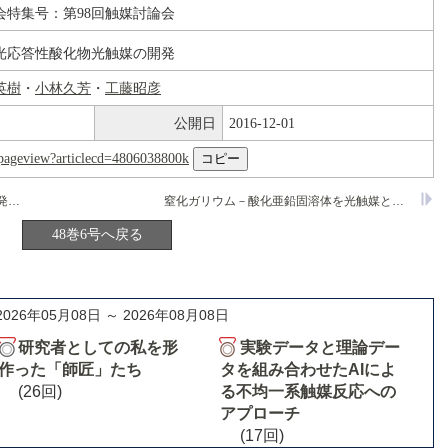
会特集号：第98回触媒討論会
光応答性酸化物光触媒の開発
英樹
・
小林久芳
・
工藤昭彦
公開日
2016-12-01
nl/pageview?articlecd=4806038800k
活性点を精密制御した軽油脱硫触媒の開発と実用化
窒化ガリウム－酸化亜鉛固溶体を光触媒とした水の可視光完全分解反応
48巻6号へ戻る
2026年05月08日 ～ 2026年08月08日
研究者としての私を形
実験データと理論デー
作った「師匠」たち
タを組み合わせたAIによ
(26回)
る不均一系触媒反応への
アプローチ
(17回)