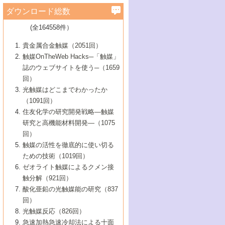
学）
7号 水素を利用する化成品合成の新潮流
6号 新しい固体酸触媒技術
5号 触媒を有効に使うための技術
ールホテル豊橋）
蔵技術の進歩
まで─
3号 メソポーラス物質の新展開
立大学）
3号 実用的ファインケミカル合成プロセス
ダウンロード総数
2号 第97回触媒討論会
1号 最近の触媒担体とその効果
▼46巻（2004年）
7号 ゼオライト合成における最近の進歩
6号 第106回触媒討論会
5号 CO
が関わる触媒・材料
B号 第111回触媒討論会（2013年・関西大
4号 錯体を利用したユニークな表面構造の
を実現する触媒
2
3号 リビング重合触媒の最近の展開
2号 第95回触媒討論会
(全164558件）
1号 部分酸化反応触媒の最前線
▼45巻（2003年）
学）
構築と機能
7号 有機分子触媒による精密有機合成
4号 バイオマス活用のための技術開発
6号 第104回触媒討論会
4号 今後の液体燃料を支える触媒技術
3号 化成品を合成するゼオライト触媒
2号 第93回触媒討論会
1号 なぜこの触媒が良いのか？
▼44巻（2002年）
貴金属合金触媒（2051回）
5号 若手会員による触媒研究の未来展望1：
8号 高機能化ポリオレフィンに向けた重合
5号 こんな物質，あんな物質―新たな触媒
7号 持続可能社会実現のための触媒および
5号 水素製造・貯蔵のための触媒技術の新
4号 水分解用光触媒材料
3号 特殊エネルギー場の触媒反応
触媒OnTheWeb Hacks─「触媒」
企業編
2号 第91回触媒討論会
触媒の最近の進展
1号 高次制御された触媒の化学
▼43巻（2001年）
の可能性―
触媒関連技術
しい展開
誌のウェブサイトを使う─（1659
5号 時間分解分光の進歩と応用
4号 生体内における金属の触媒作用
6号 第102回触媒討論会
3号 最近の自動車排ガス処理技術
2号 第89回触媒討論会
1号 グリーンケミストリーと触媒
▼42巻（2000年）
6号 第100回触媒討論会
8号 未来を拓く金属錯体
回）
6号 第98回触媒討論会
6号 第96回触媒討論会
5号 ファインケミカルズの展開に寄与する
7号 触媒・化学反応における計算化学の進
4号 触媒研究の現状と将来─第90回触媒討論
3号 触媒を利用した電気化学の新展開
2号 第87回触媒討論会特集号
1号 触媒反応工学の明日を拓く
▼41巻（1999年）
7号 『結晶の化学』を活かした触媒研究
光触媒はどこまでわかったか
7号 基礎化学品製造の触媒技術
触媒
歩
会Aから
7号 未来型金属錯体触媒開発への展望
4号 ナノ材料の調製と機能化
（1091回）
3号 生体触媒とバイオプロセス
2号 第85回触媒討論会
8号 イオン液体の応用
1号 孔、穴、あな?-特異な空間とその利用-
▼40巻（1998年）
8号 多機能型リアクター
6号 第94回触媒討論会
8号 若手研究者による触媒研究の未来展望
5号 基礎化学品製造の触媒技術
8号 超臨界流体を用いた化学プロセスの新
住友化学の研究開発戦略―触媒
5号 こんな触媒が欲しい
4号 水素製造・利用の触媒化学
3号 反応ダイナミクス
2号 第83回触媒討論会
1号 創立40周年記念・触媒化学この10年の
▼39巻（1997年）
2：大学・研究所編
展開
研究と高機能材料開発―（1075
7号 サブナノレベルでみた新しい表面現象
6号 第92回触媒討論会
6号 第90回触媒討論会
5号 触媒研究における新しい切り口：コン
進展と21世紀への提言/創立40周年記念・触
4号 超臨界流体の触媒反応への応用
3号 均一系触媒反応最前線
1号 均一系と不均一系触媒反応-その特徴と
回）
▼38巻（1996年）
8号 オレフィン重合触媒の新たな展
7号 基礎化学品製造の触媒技術
ビナトリアルケミストリー
媒学会この10年の歩みとこれから/創立40周
7号 触媒研究と学術雑誌/情報
5号 触媒のおもしろさをどのように伝える
接点
触媒の活性を徹底的に使い切る
4号 実用炭素材料の新展開
1号 触媒の構造と触媒作用/C1化学を中心と
▼37巻（1995年）
年記念・記録は語る
8号 資源の循環と触媒技術
6号 第88回触媒討論会特集号
か
ための技術（1019回）
8号 若い世代からみた触媒化学の現状と未
2号 第79回触媒討論会
5号 研究の方法論を考える
する21世紀への触媒
1号 ファインケミカルズと固体触媒
▼36巻（1994年）
2号 第81回触媒討論会
ゼオライト触媒によるクメン接
来
7号 企業における触媒研究のブレークスル
6号 第86回触媒討論会
3号 最新NO除去触媒の実用化研究
6号 第84回触媒討論会
2号 第77回触媒討論会
2号 第75回触媒討論会
触分解（921回）
1号 電気化学と触媒
▼35巻（1993年）
ー
3号 計算機触媒化学へのさそい
7号 水素化精製触媒の新しい展開
4号 新しい反応場を目指した触媒調製
7号 機能性金属材料と触媒
3号 オリンピックメダル:金・銀・銅はどん
酸化亜鉛の光触媒能の研究（837
3号 希土類を利用した触媒
2号 第73回触媒討論会
8号 この材料を触媒として使ってみません
4号 触媒劣化の制御と予測
1号 工業触媒開発マニュアル―探索から工
▼34巻（1992年）
8号 新しい反応性と機能性を目指した金属
な触媒作用を示すか
回）
5号 反応・分離技術の新しい展開
8号 触媒研究へのNMRの応用と展望
か？
業化まで
4号 触媒とリサイクル
3号 C4化学の展開
5号 最新の実用プロセスと触媒
クラスタ-化学
1号 インパクトを与えたこの研究
▼33巻（1991年）
光触媒反応（826回）
4号 触媒作用における機能の複合化
6号 第80回触媒討論会
2号 第71回触媒討論会
5号 エネルギー変換触媒
4号 《通常号》
6号 第82回触媒討論会
急速加熱急速冷却法による十面
2号 第69回触媒討論会
1号 触媒プロセス開発マニュアル―探索か
▼32巻（1990年）