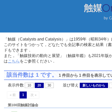
「触媒（Catalysts and Catalysis）」は1959年（昭
このサイトをつかって，どなたでも全記事の検索と結果（書
ドもできます．
また，「触媒技術の動向と展望」（触媒年鑑）も2021年
は
こちら
をご参照ください．
該当件数は 1 です。
1 件目から 1 件目を表示し
表示件数
並び替え
10
20
30
新しいものから
« 前
1
次 »
第100回触媒討論会