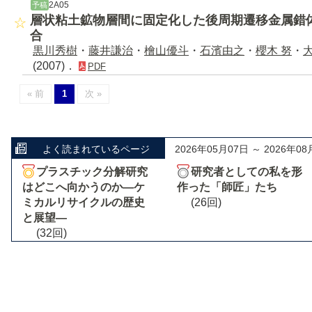
2A05
予稿
層状粘土鉱物層間に固定化した後周期遷移金属錯
合
黒川秀樹
・
藤井謙治
・
檜山優斗
・
石濱由之
・
櫻木 努
・
(2007)．
PDF
« 前
1
次 »
よく読まれているページ
2026年05月07日 ～ 2026年08
プラスチック分解研究
研究者としての私を形
はどこへ向かうのか―ケ
作った「師匠」たち
ミカルリサイクルの歴史
(26回)
と展望―
(32回)