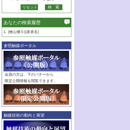
あなたの検索履歴
1.
(檜山優斗){著者名}
参照触媒ポータル
会員の方は、下のバナーから
限定公開情報を閲覧できます。
触媒技術の動向と展望