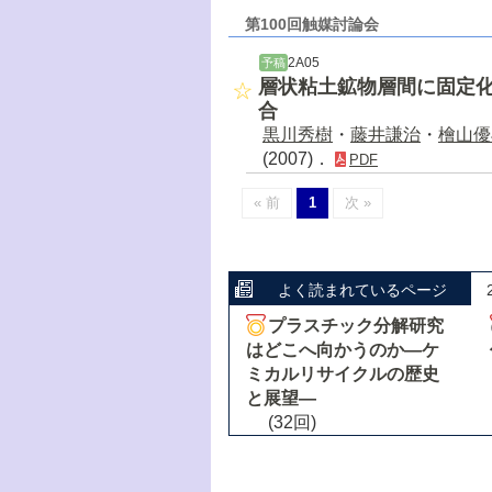
第100回触媒討論会
2A05
予稿
層状粘土鉱物層間に固定
合
黒川秀樹
・
藤井謙治
・
檜山優
(2007)．
PDF
« 前
1
次 »
よく読まれているページ
プラスチック分解研究
はどこへ向かうのか―ケ
ミカルリサイクルの歴史
と展望―
(32回)