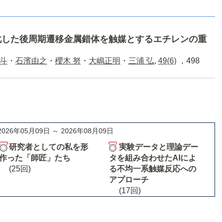
化した後周期遷移金属錯体を触媒とするエチレンの重
斗
・
石濱由之
・
櫻木 努
・
大嶋正明
・
三浦 弘
,
49(6)
，498
2026年05月09日 ～ 2026年08月09日
研究者としての私を形
実験データと理論デー
作った「師匠」たち
タを組み合わせたAIによ
(25回)
る不均一系触媒反応への
アプローチ
(17回)