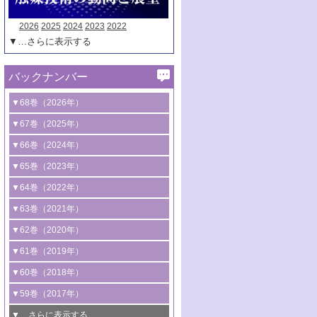
2026
2025
2024
2023
2022
▼…さらに表示する
バックナンバー
▼68巻（2026年）
1号 過酸化水素合成に関する研究動向
▼67巻（2025年）
2号 コンピューター技術により加速する
1号 CO
水素化によるグリーン燃料/グリ
▼66巻（2024年）
2
触媒開発
ーンケミカル製造
1号 低次元ナノ構造を有する触媒材料
▼65巻（2023年）
3号 有機分子変換やCO
資源化のための
2
2号 水素製造のための水分解技術に関す
2号 規制反応場を活用した固体触媒研究
1号 炭素が関わる触媒機能
▼64巻（2022年）
光触媒に関する最近の研究
る最近の研究
の新展開
2号 プラスチックケミカルリサイクルの
1号 合成ガス製造とCOを用いるケミカル
▼63巻（2021年）
B号 第137回触媒討論会（2026年）
3号 オレフィン系樹脂の精密合成に関す
3号 未踏分子変換を目指した酸化触媒プ
ための触媒技術
ズ合成の最新動向
1号 金触媒の新展開
▼62巻（2020年）
る最新技術
ロセスの最前線
3号 非酸化物系金属化合物を基盤とした
2号 化学品合成のための合金触媒開発
2号 ペロブスカイト
1号 触媒設計を拓く欠陥構造のキャラク
▼61巻（2019年）
4号 アルコール類の効率的変換を実現す
4号 シンクロトロン放射光および中性子
触媒材料の開発
3号 CO
の排出削減および有効活用のた
タリゼーション
2
3号 特殊反応場を利用した触媒的分子変
る非貴金属触媒の研究動向
線を利用した触媒解析技術の最先端
1号 物質移動制御に着目した触媒プロセ
▼60巻（2018年）
4号 格子酸素・格子酸素欠陥を利用した
めの触媒技術
換反応
2号 機能化学品製造に資するクリーンな
ス開発
5号 ゼオライトの合成と応用における研
5号 単原子触媒
触媒反応
1号 固体酸触媒の最新の研究動向
▼59巻（2017年）
触媒的酸化反応
4号 若手による情報発信企画～とびたて
4号 多孔質材料を用いた触媒の新展開
究動向
2号 CO
フリー水素サプライチェーンに
2
6号 参照触媒委員会からのお知らせ
5号 生体触媒によるエネルギー変換反応
2号 二酸化炭素からの有用化学品合成
1号 いたるところに，触媒
▼…さらに表示する