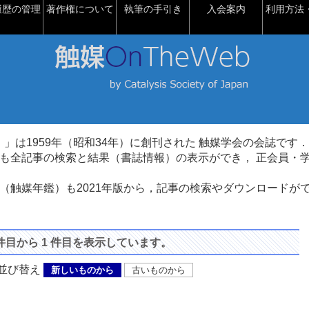
履歴の管理
著作権について
執筆の手引き
入会案内
利用方法・
talysis）」は1959年（昭和34年）に創刊された 触媒学会の会誌です．
も全記事の検索と結果（書誌情報）の表示ができ， 正会員・
（触媒年鑑）も2021年版から，記事の検索やダウンロードが
 件目から 1 件目を表示しています。
び替え
新しいものから
古いものから