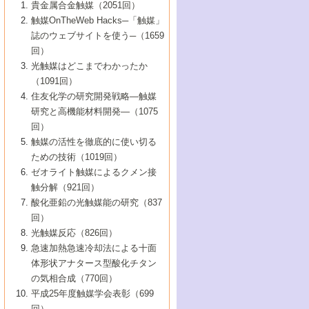
1号 なぜこの触媒が良いのか？
▼44巻（2002年）
貴金属合金触媒（2051回）
5号 若手会員による触媒研究の未来展望1：
8号 高機能化ポリオレフィンに向けた重合
5号 こんな物質，あんな物質―新たな触媒
7号 持続可能社会実現のための触媒および
5号 水素製造・貯蔵のための触媒技術の新
4号 水分解用光触媒材料
3号 特殊エネルギー場の触媒反応
触媒OnTheWeb Hacks─「触媒」
企業編
2号 第91回触媒討論会
触媒の最近の進展
1号 高次制御された触媒の化学
▼43巻（2001年）
の可能性―
触媒関連技術
しい展開
誌のウェブサイトを使う─（1659
5号 時間分解分光の進歩と応用
4号 生体内における金属の触媒作用
6号 第102回触媒討論会
3号 最近の自動車排ガス処理技術
2号 第89回触媒討論会
1号 グリーンケミストリーと触媒
▼42巻（2000年）
6号 第100回触媒討論会
8号 未来を拓く金属錯体
回）
6号 第98回触媒討論会
6号 第96回触媒討論会
5号 ファインケミカルズの展開に寄与する
7号 触媒・化学反応における計算化学の進
4号 触媒研究の現状と将来─第90回触媒討論
3号 触媒を利用した電気化学の新展開
2号 第87回触媒討論会特集号
1号 触媒反応工学の明日を拓く
▼41巻（1999年）
7号 『結晶の化学』を活かした触媒研究
光触媒はどこまでわかったか
7号 基礎化学品製造の触媒技術
触媒
歩
会Aから
7号 未来型金属錯体触媒開発への展望
4号 ナノ材料の調製と機能化
（1091回）
3号 生体触媒とバイオプロセス
2号 第85回触媒討論会
8号 イオン液体の応用
1号 孔、穴、あな?-特異な空間とその利用-
▼40巻（1998年）
8号 多機能型リアクター
6号 第94回触媒討論会
8号 若手研究者による触媒研究の未来展望
5号 基礎化学品製造の触媒技術
8号 超臨界流体を用いた化学プロセスの新
住友化学の研究開発戦略―触媒
5号 こんな触媒が欲しい
4号 水素製造・利用の触媒化学
3号 反応ダイナミクス
2号 第83回触媒討論会
1号 創立40周年記念・触媒化学この10年の
▼39巻（1997年）
2：大学・研究所編
展開
研究と高機能材料開発―（1075
7号 サブナノレベルでみた新しい表面現象
6号 第92回触媒討論会
6号 第90回触媒討論会
5号 触媒研究における新しい切り口：コン
進展と21世紀への提言/創立40周年記念・触
4号 超臨界流体の触媒反応への応用
3号 均一系触媒反応最前線
1号 均一系と不均一系触媒反応-その特徴と
回）
▼38巻（1996年）
8号 オレフィン重合触媒の新たな展
7号 基礎化学品製造の触媒技術
ビナトリアルケミストリー
媒学会この10年の歩みとこれから/創立40周
7号 触媒研究と学術雑誌/情報
5号 触媒のおもしろさをどのように伝える
接点
触媒の活性を徹底的に使い切る
4号 実用炭素材料の新展開
1号 触媒の構造と触媒作用/C1化学を中心と
▼37巻（1995年）
年記念・記録は語る
8号 資源の循環と触媒技術
6号 第88回触媒討論会特集号
か
ための技術（1019回）
8号 若い世代からみた触媒化学の現状と未
2号 第79回触媒討論会
5号 研究の方法論を考える
する21世紀への触媒
1号 ファインケミカルズと固体触媒
▼36巻（1994年）
2号 第81回触媒討論会
ゼオライト触媒によるクメン接
来
7号 企業における触媒研究のブレークスル
6号 第86回触媒討論会
3号 最新NO除去触媒の実用化研究
6号 第84回触媒討論会
2号 第77回触媒討論会
2号 第75回触媒討論会
触分解（921回）
1号 電気化学と触媒
▼35巻（1993年）
ー
3号 計算機触媒化学へのさそい
7号 水素化精製触媒の新しい展開
4号 新しい反応場を目指した触媒調製
7号 機能性金属材料と触媒
3号 オリンピックメダル:金・銀・銅はどん
酸化亜鉛の光触媒能の研究（837
3号 希土類を利用した触媒
2号 第73回触媒討論会
8号 この材料を触媒として使ってみません
4号 触媒劣化の制御と予測
1号 工業触媒開発マニュアル―探索から工
▼34巻（1992年）
8号 新しい反応性と機能性を目指した金属
な触媒作用を示すか
回）
5号 反応・分離技術の新しい展開
8号 触媒研究へのNMRの応用と展望
か？
業化まで
4号 触媒とリサイクル
3号 C4化学の展開
5号 最新の実用プロセスと触媒
クラスタ-化学
1号 インパクトを与えたこの研究
▼33巻（1991年）
光触媒反応（826回）
4号 触媒作用における機能の複合化
6号 第80回触媒討論会
2号 第71回触媒討論会
5号 エネルギー変換触媒
4号 《通常号》
6号 第82回触媒討論会
急速加熱急速冷却法による十面
2号 第69回触媒討論会
1号 触媒プロセス開発マニュアル―探索か
▼32巻（1990年）
5号 未来を拓け！若手研究者
7号 無機―有機ハイブリッド材料の新展開
3号 研究開発のうらおもて―着想と展開
体形状アナタース型酸化チタン
6号 第76回触媒討論会
5号 《通常号》
ら工業化まで，知っておきたいこと PartII
7号 ナノ構造体の化学
3号 ケミカルズ合成触媒―新しい展開と応
1号 21世紀に向けて触媒研究の飛躍をめざ
▼31巻（1989年）
6号 第78回触媒討論会
8号 AFMでみる世界
の気相合成（770回）
4号 触媒劣化と寿命の予測
7号 表面吸着相の新しい展開
用
6号 第74回触媒討論会
2号 第67回触媒討論会
8号 あの反応は今
す―触媒化学の裾野を広げよう
1号 情報科学と反応設計・材料設計
▼30巻（1988年）
7号 ダイナミックな領域への触媒研究の展
平成25年度触媒学会表彰（699
5号 環境に優しい触媒
8号 マイクロポーラス・クリスタル触媒の
4号 触媒調製の科学と技術の最前線
7号 半導体光触媒の基礎と広がり
3号 光触媒
2号 第65回触媒討論会
開/C1化学を中心とする21世紀への触媒
回）