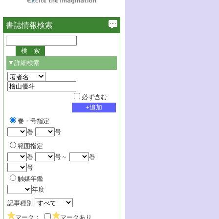
書誌情報検索
▼詳細検索
必ず含む
巻・号指定
巻
号
範囲指定
巻
号～
巻
号
触媒年鑑
年度
記事種別
マーク：
マークあり