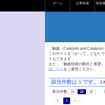
ホーム
記事検索
検索
「触媒（Catalysts and Ca
このサイトをつかって，どなたで
ドもできます．
また，「触媒技術の動向と展望」
は
こちら
をご参照ください．
該当件数は 1 です。
1
表示件数
並
10
20
30
« 前
1
次 »