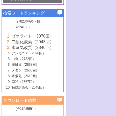
若き触媒の研究者たち～（1）
3号 水処理のための触媒化学
5号 情報学的手法を用いた触媒開発
6号 ヘテロ接合界面
関わる触媒開発動向
B号 第133回触媒討論会（2023年）
6号 窒素とリンの循環のための触媒・機
3号 ナノ粒子・クラスター触媒の最前線
2号 機能性材料の局所構造解析のための
5号 若手による情報発信企画～とびたて
▼58巻（2016年）
4号 光触媒を用いた水分解の最新の研究
6号 カーボンニュートラルに向けた電解
B号 第135回触媒討論会（2025年）
3号 精密高分子合成に関する最近の研究
能性材料
最先端技術
検索ワードランキング
4号 60周年記念企画
若き触媒の研究者たち～（2）
動向
技術
1号 ユニークな構造の高分子を生み出す触
▼57巻（2015年）
動向
B号 第131回触媒討論会（2023年）
3号 無機分離膜材料の開発と触媒反応プ
5号 進化するゼオライト合成技術
6号 石油のノーブル・ユースを志向した
媒技術
(27823件/のべ数：
5号 次世代の触媒プロセスを支えるマイ
B号 第127回触媒討論会（2021年・オン
1号 水素キャリアにかかわる触媒技術の新
4号 バイオマス化成品製造のための触媒
▼56巻（2014年）
ロセスへの適用
触媒技術
7824136）
クロ波
6号 非貴金属系触媒における電気化学的
ライン開催(Zoom)のみ）
2号 リグニンからの化成品製造に向けた触
展開
技術
1号 特殊環境場を利用した材料合成
▼55巻（2013年）
4号 触媒研究における計算科学の利用
酸素還元反応
B号 第129回触媒討論会（2022年・京都
媒技術
6号 メタン転換技術の最新動向
ゼオライト（3070回）
2号 石油精製用触媒の最近の進展
5号 固体触媒による含窒素有機化合物変
2号 光触媒反応機構に関する最新の研究動
1号 高耐久性燃料電池システム用触媒にお
大学：オンライン・対面開催）
▼54巻（2012年）
5号 水素のふるまいを解き明かす最先端
B号 第121回触媒討論会（2018年・東京
3号 触媒研究の最先端～とびたて若き研究
二酸化炭素（2943回）
B号 第125回触媒討論会（2020年・工学
換の最前線
3号 固体酸化物形燃料電池（SOFC）におけ
向
ける新展開
研究
大学）
1号 規則性多孔体の利用技術における最近
▼53巻（2011年）
者たち～（1）
水蒸気改質（2846回）
院大学）
るアノード触媒上での燃料直接改質技術
6号 貴金属使用量低減に向けた自動車排
3号 固体高分子形燃料電池カソード触媒の
2号 リビングラジカル重合の最近の動向
6号 低級アルカンの有効利用のための触
の進歩
アンモニア（2820回）
4号 触媒研究の最先端～とびたて若き研究
1号 金属学から見る合金触媒の新展開
▼52巻（2010年）
ガス浄化触媒の開発
4号 コアシェル構造の制御による触媒機能
開発動向
媒技術
白金（2782回）
3号 天然ガスの化学工業的展開に関する触
2号 第109回触媒討論会
者たち～（2）
2号 第107回触媒討論会
の向上
1号 触媒の劣化対策と長寿命触媒開発
B号 第123回触媒討論会（2019年・大阪
▼51巻（2009年）
4号 人工光合成に向けた近年のアプローチ
光触媒（2667回）
媒技術
B号 第119回触媒討論会（2017年・首都
3号 貴金属低減技術の最新動向
5号 触媒研究の最先端～とびたて若き研究
市立大学）
3号 触媒のその場観察法の進歩（１）
5号 工業触媒およびその周辺技術の最近の
2号 第105回触媒討論会
1号 炭素材料－熱い注目を集める材料－
▼50巻（2008年）
メタン（2663回）
大学東京）
5号 未利用熱エネルギーの有効活用に貢献
4号 貴金属触媒の精密構造制御とその活用
者たち～（3）
4号 貴金属代替技術の最新動向
進歩
水素化（2616回）
4号 触媒のその場観察法の進歩（２）
3号 ナノ構造が拓く新機能
する触媒技術
2号 第103回触媒討論会
1号 触媒化学と学会のこの10年，半世紀，
▼49巻（2007年）
5号 バイオマス化成品製造のための固体触
6号 イオニクス材料と燃料電池・電解合成
5号 光触媒による物質変換反応の新展開
CO2（2567回）
6号 ナノシート
5号 不活性結合の触媒的活性化による有機
そして未来
4号 活性サイトおよびその環境の精密な設
6号 ポリオキソメタレート
3号 環境浄化用光触媒の現状と課題
媒の開発
1号 含フッ素化合物の合成と触媒
▼48巻（2006年）
の最新の研究動向
触媒討論会（2545回）
6号 グラフェン
合成
B号 第115回触媒討論会（2015年・成蹊大
計による触媒の高機能化
2号 第101回触媒討論会
B号 第113回触媒討論会（2014年・ロワジ
4号 水素社会の実現に向けた水素製造・貯
6号 ナノ空間─吸着状態解析から新機能開拓
2号 第99回触媒討論会
B号 第117回触媒討論会（2016年・大阪府
1号 固体酸触媒の最近の進歩
▼47巻（2005年）
学）
7号 水素を利用する化成品合成の新潮流
6号 新しい固体酸触媒技術
5号 触媒を有効に使うための技術
ールホテル豊橋）
蔵技術の進歩
まで─
3号 メソポーラス物質の新展開
立大学）
3号 実用的ファインケミカル合成プロセス
ダウンロード総数
2号 第97回触媒討論会
1号 最近の触媒担体とその効果
▼46巻（2004年）
7号 ゼオライト合成における最近の進歩
6号 第106回触媒討論会
5号 CO
が関わる触媒・材料
B号 第111回触媒討論会（2013年・関西大
4号 錯体を利用したユニークな表面構造の
を実現する触媒
2
3号 リビング重合触媒の最近の展開
2号 第95回触媒討論会
(全164559件）
1号 部分酸化反応触媒の最前線
▼45巻（2003年）
学）
構築と機能
7号 有機分子触媒による精密有機合成
4号 バイオマス活用のための技術開発
6号 第104回触媒討論会
4号 今後の液体燃料を支える触媒技術
3号 化成品を合成するゼオライト触媒
2号 第93回触媒討論会