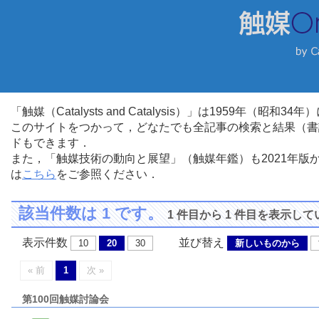
「触媒（Catalysts and Catalysis）」は1959年（昭
このサイトをつかって，どなたでも全記事の検索と結果（書
ドもできます．
また，「触媒技術の動向と展望」（触媒年鑑）も2021年
は
こちら
をご参照ください．
該当件数は 1 です。
1 件目から 1 件目を表示し
表示件数
並び替え
10
20
30
新しいものから
« 前
1
次 »
第100回触媒討論会