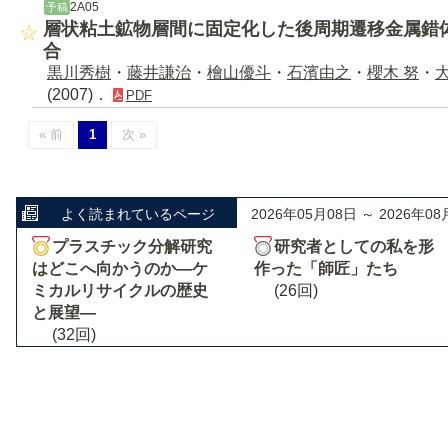
2A05
予稿
層状粘土鉱物層間に固定化した後周期遷移金属錯
合
黒川秀樹
・
藤井謙治
・
檜山優斗
・
石濱由之
・
櫻木 努
・
(2007)．
PDF
« 前
1
次 »
よく読まれているページ
2026年05月08日 ～ 2026年08
プラスチック分解研究
研究者としての私を形
はどこへ向かうのか―ケ
作った「師匠」たち
ミカルリサイクルの歴史
(26回)
と展望―
(32回)