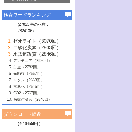
若き触媒の研究者たち～（1）
3号 水処理のための触媒化学
5号 情報学的手法を用いた触媒開発
6号 ヘテロ接合界面
関わる触媒開発動向
B号 第133回触媒討論会（2023年）
6号 窒素とリンの循環のための触媒・機
3号 ナノ粒子・クラスター触媒の最前線
2号 機能性材料の局所構造解析のための
5号 若手による情報発信企画～とびたて
▼58巻（2016年）
4号 光触媒を用いた水分解の最新の研究
6号 カーボンニュートラルに向けた電解
B号 第135回触媒討論会（2025年）
3号 精密高分子合成に関する最近の研究
能性材料
最先端技術
検索ワードランキング
4号 60周年記念企画
若き触媒の研究者たち～（2）
動向
技術
1号 ユニークな構造の高分子を生み出す触
▼57巻（2015年）
動向
B号 第131回触媒討論会（2023年）
3号 無機分離膜材料の開発と触媒反応プ
5号 進化するゼオライト合成技術
6号 石油のノーブル・ユースを志向した
媒技術
(27823件/のべ数：
5号 次世代の触媒プロセスを支えるマイ
B号 第127回触媒討論会（2021年・オン
1号 水素キャリアにかかわる触媒技術の新
4号 バイオマス化成品製造のための触媒
▼56巻（2014年）
ロセスへの適用
触媒技術
7824136）
クロ波
6号 非貴金属系触媒における電気化学的
ライン開催(Zoom)のみ）
2号 リグニンからの化成品製造に向けた触
展開
技術
1号 特殊環境場を利用した材料合成
▼55巻（2013年）
4号 触媒研究における計算科学の利用
酸素還元反応
B号 第129回触媒討論会（2022年・京都
媒技術
6号 メタン転換技術の最新動向
ゼオライト（3070回）
2号 石油精製用触媒の最近の進展
5号 固体触媒による含窒素有機化合物変
2号 光触媒反応機構に関する最新の研究動
1号 高耐久性燃料電池システム用触媒にお
大学：オンライン・対面開催）
▼54巻（2012年）
5号 水素のふるまいを解き明かす最先端
B号 第121回触媒討論会（2018年・東京
3号 触媒研究の最先端～とびたて若き研究
二酸化炭素（2943回）
B号 第125回触媒討論会（2020年・工学
換の最前線
3号 固体酸化物形燃料電池（SOFC）におけ
向
ける新展開
研究
大学）
1号 規則性多孔体の利用技術における最近
▼53巻（2011年）
者たち～（1）
水蒸気改質（2846回）
院大学）
るアノード触媒上での燃料直接改質技術
6号 貴金属使用量低減に向けた自動車排
3号 固体高分子形燃料電池カソード触媒の
2号 リビングラジカル重合の最近の動向
6号 低級アルカンの有効利用のための触
の進歩
アンモニア（2820回）
4号 触媒研究の最先端～とびたて若き研究
1号 金属学から見る合金触媒の新展開
▼52巻（2010年）
ガス浄化触媒の開発
4号 コアシェル構造の制御による触媒機能
開発動向
媒技術
白金（2782回）
3号 天然ガスの化学工業的展開に関する触
2号 第109回触媒討論会
者たち～（2）
2号 第107回触媒討論会
の向上
1号 触媒の劣化対策と長寿命触媒開発
B号 第123回触媒討論会（2019年・大阪
▼51巻（2009年）
4号 人工光合成に向けた近年のアプローチ
光触媒（2667回）
媒技術
B号 第119回触媒討論会（2017年・首都
3号 貴金属低減技術の最新動向
5号 触媒研究の最先端～とびたて若き研究
市立大学）
3号 触媒のその場観察法の進歩（１）
5号 工業触媒およびその周辺技術の最近の
2号 第105回触媒討論会
1号 炭素材料－熱い注目を集める材料－
▼50巻（2008年）
メタン（2663回）
大学東京）
5号 未利用熱エネルギーの有効活用に貢献
4号 貴金属触媒の精密構造制御とその活用
者たち～（3）
4号 貴金属代替技術の最新動向
進歩
水素化（2616回）
4号 触媒のその場観察法の進歩（２）
3号 ナノ構造が拓く新機能
する触媒技術
2号 第103回触媒討論会
1号 触媒化学と学会のこの10年，半世紀，
▼49巻（2007年）
5号 バイオマス化成品製造のための固体触
6号 イオニクス材料と燃料電池・電解合成
5号 光触媒による物質変換反応の新展開
CO2（2567回）
6号 ナノシート
5号 不活性結合の触媒的活性化による有機
そして未来
4号 活性サイトおよびその環境の精密な設
6号 ポリオキソメタレート
3号 環境浄化用光触媒の現状と課題
媒の開発
1号 含フッ素化合物の合成と触媒
▼48巻（2006年）
の最新の研究動向
触媒討論会（2545回）
6号 グラフェン
合成
B号 第115回触媒討論会（2015年・成蹊大
計による触媒の高機能化
2号 第101回触媒討論会
B号 第113回触媒討論会（2014年・ロワジ
4号 水素社会の実現に向けた水素製造・貯
6号 ナノ空間─吸着状態解析から新機能開拓
2号 第99回触媒討論会
B号 第117回触媒討論会（2016年・大阪府
1号 固体酸触媒の最近の進歩
▼47巻（2005年）
学）
7号 水素を利用する化成品合成の新潮流
6号 新しい固体酸触媒技術
5号 触媒を有効に使うための技術
ールホテル豊橋）
蔵技術の進歩
まで─
3号 メソポーラス物質の新展開
立大学）
3号 実用的ファインケミカル合成プロセス
ダウンロード総数
2号 第97回触媒討論会
1号 最近の触媒担体とその効果
▼46巻（2004年）
7号 ゼオライト合成における最近の進歩
6号 第106回触媒討論会
5号 CO
が関わる触媒・材料
B号 第111回触媒討論会（2013年・関西大
4号 錯体を利用したユニークな表面構造の
を実現する触媒
2
3号 リビング重合触媒の最近の展開
2号 第95回触媒討論会
(全164558件）
1号 部分酸化反応触媒の最前線
▼45巻（2003年）
学）
構築と機能
7号 有機分子触媒による精密有機合成
4号 バイオマス活用のための技術開発
6号 第104回触媒討論会
4号 今後の液体燃料を支える触媒技術
3号 化成品を合成するゼオライト触媒
2号 第93回触媒討論会