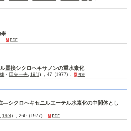
効果
0)．
PDF
キル置換シクロヘキサノンの重水素化
雄
・
田矢一夫
,
19(1)
，47 (1977)．
PDF
存在―シクロヘキセニルエーテル水素化の中間体とし
,
19(4)
，260 (1977)．
PDF