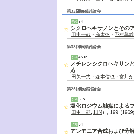
第32回触媒討論会
B4
予稿
シクロヘキサノンとその
田中一範
・
高木弦
・
野村興雄
第33回触媒討論会
4A02
予稿
メチレンシクロヘキサンと
応
田矢一夫
・
森本信也
・
富川か
第25回触媒討論会
B15
予稿
塩化ロジウム触媒による
田中一範
,
11(4)
，199 (196
B4
予稿
アンモニア合成および分解