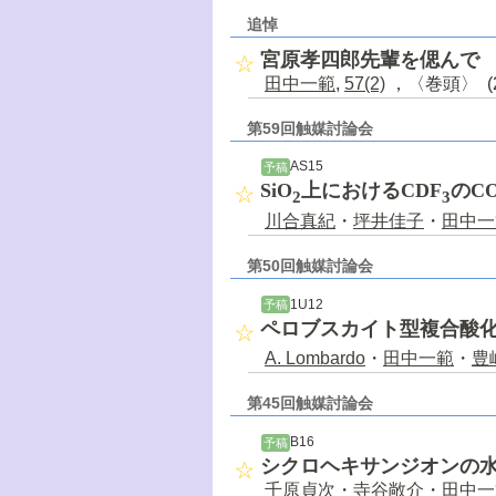
追悼
宮原孝四郎先輩を偲んで
田中一範
,
57(2)
，〈巻頭〉 (2
第59回触媒討論会
AS15
予稿
SiO
上におけるCDF
のC
2
3
川合真紀
・
坪井佳子
・
田中一
第50回触媒討論会
1U12
予稿
ペロブスカイト型複合酸化物
A. Lombardo
・
田中一範
・
豊
第45回触媒討論会
B16
予稿
シクロヘキサンジオンの
千原貞次
・
寺谷敞介
・
田中一