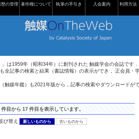
履歴の管理
著作権について
執筆の手引き
入会案内
利用方法・
talysis）」は1959年（昭和34年）に創刊された 触媒学会の会誌です．
も全記事の検索と結果（書誌情報）の表示ができ， 正会員・
（触媒年鑑）も2021年版から，記事の検索やダウンロードが
1 件目から 17 件目を表示しています。
び替え
新しいものから
古いものから