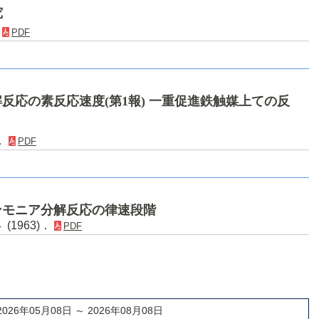
究
．
PDF
反応の素反応速度(第1報) 一重促進鉄触媒上ての反
)．
PDF
ンモニア分解反応の律速段階
 (1963)．
PDF
2026年05月08日 ～ 2026年08月08日