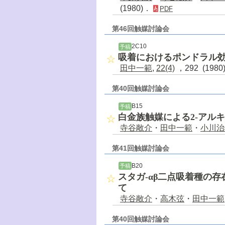
(1980)．
PDF
第46回触媒討論会
2C10
予稿
吸着におけるポンドラル
田中一範
,
22(4)
，292 (198
第40回触媒討論会
B15
予稿
白金族触媒による2-アル
寺谷敞介
・
田中一範
・
小川治
第41回触媒討論会
B20
予稿
スタガ-αβ二点吸着種の
て
寺谷敞介
・
高木弦
・
田中一範
第40回触媒討論会