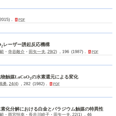
015)．
PDF
O
レーザー誘起反応機構
2
範
・
寺谷敞介
・
田矢一夫
,
29(2)
，196 (1987)．
PDF
触媒LaCoO
の水素還元による変化
3
嶋勇
,
24(4)
，282 (1982)．
PDF
水素化分解における白金とパラジウム触媒の特異性
範
・
雨宮恒幸
・
長谷川睦子
・
田矢一夫
,
22(1)
，46