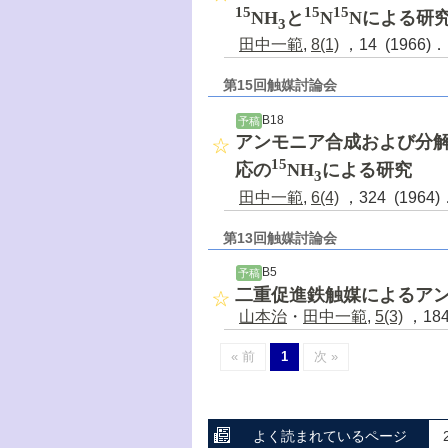
15
15
15
NH
と
N
Nによる研
3
田中一範
,
8(1)
，14 (1966)
第15回触媒討論会
B18
予稿
アンモニア合成および分解
15
応の
NH
による研究
3
田中一範
,
6(4)
，324 (1964
第13回触媒討論会
B5
予稿
二重促進鉄触媒によるア
山本治
・
田中一範
,
5(3)
，184
« 前
1
次 »
よく読まれているページ