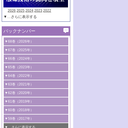
2026
2025
2024
2023
2022
▼…さらに表示する
バックナンバー
▼68巻（2026年）
1号 過酸化水素合成に関する研究動向
▼67巻（2025年）
2号 コンピューター技術により加速する
1号 CO
水素化によるグリーン燃料/グリ
▼66巻（2024年）
2
触媒開発
ーンケミカル製造
1号 低次元ナノ構造を有する触媒材料
▼65巻（2023年）
3号 有機分子変換やCO
資源化のための
2
2号 水素製造のための水分解技術に関す
2号 規制反応場を活用した固体触媒研究
1号 炭素が関わる触媒機能
▼64巻（2022年）
光触媒に関する最近の研究
る最近の研究
の新展開
2号 プラスチックケミカルリサイクルの
1号 合成ガス製造とCOを用いるケミカル
▼63巻（2021年）
B号 第137回触媒討論会（2026年）
3号 オレフィン系樹脂の精密合成に関す
3号 未踏分子変換を目指した酸化触媒プ
ための触媒技術
ズ合成の最新動向
1号 金触媒の新展開
▼62巻（2020年）
る最新技術
ロセスの最前線
3号 非酸化物系金属化合物を基盤とした
2号 化学品合成のための合金触媒開発
2号 ペロブスカイト
1号 触媒設計を拓く欠陥構造のキャラク
▼61巻（2019年）
4号 アルコール類の効率的変換を実現す
4号 シンクロトロン放射光および中性子
触媒材料の開発
3号 CO
の排出削減および有効活用のた
タリゼーション
2
3号 特殊反応場を利用した触媒的分子変
る非貴金属触媒の研究動向
線を利用した触媒解析技術の最先端
1号 物質移動制御に着目した触媒プロセ
▼60巻（2018年）
4号 格子酸素・格子酸素欠陥を利用した
めの触媒技術
換反応
2号 機能化学品製造に資するクリーンな
ス開発
5号 ゼオライトの合成と応用における研
5号 単原子触媒
触媒反応
1号 固体酸触媒の最新の研究動向
▼59巻（2017年）
触媒的酸化反応
4号 若手による情報発信企画～とびたて
4号 多孔質材料を用いた触媒の新展開
究動向
2号 CO
フリー水素サプライチェーンに
2
6号 参照触媒委員会からのお知らせ
5号 生体触媒によるエネルギー変換反応
2号 二酸化炭素からの有用化学品合成
1号 いたるところに，触媒
▼…さらに表示する