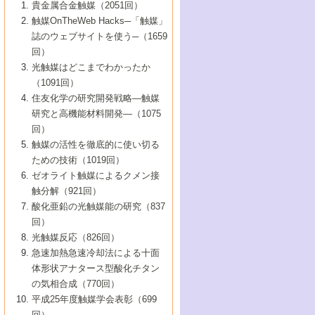
1号 なぜこの触媒が良いのか？
▼44巻（2002年）
貴金属合金触媒（2051回）
5号 若手会員による触媒研究の未来展望1：
8号 高機能化ポリオレフィンに向けた重合
5号 こんな物質，あんな物質―新たな触媒
7号 持続可能社会実現のための触媒および
5号 水素製造・貯蔵のための触媒技術の新
4号 水分解用光触媒材料
3号 特殊エネルギー場の触媒反応
触媒OnTheWeb Hacks─「触媒」
企業編
2号 第91回触媒討論会
触媒の最近の進展
1号 高次制御された触媒の化学
▼43巻（2001年）
の可能性―
触媒関連技術
しい展開
誌のウェブサイトを使う─（1659
5号 時間分解分光の進歩と応用
4号 生体内における金属の触媒作用
6号 第102回触媒討論会
3号 最近の自動車排ガス処理技術
2号 第89回触媒討論会
1号 グリーンケミストリーと触媒
▼42巻（2000年）
6号 第100回触媒討論会
8号 未来を拓く金属錯体
回）
6号 第98回触媒討論会
6号 第96回触媒討論会
5号 ファインケミカルズの展開に寄与する
7号 触媒・化学反応における計算化学の進
4号 触媒研究の現状と将来─第90回触媒討論
3号 触媒を利用した電気化学の新展開
2号 第87回触媒討論会特集号
1号 触媒反応工学の明日を拓く
▼41巻（1999年）
7号 『結晶の化学』を活かした触媒研究
光触媒はどこまでわかったか
7号 基礎化学品製造の触媒技術
触媒
歩
会Aから
7号 未来型金属錯体触媒開発への展望
4号 ナノ材料の調製と機能化
（1091回）
3号 生体触媒とバイオプロセス
2号 第85回触媒討論会
8号 イオン液体の応用
1号 孔、穴、あな?-特異な空間とその利用-
▼40巻（1998年）
8号 多機能型リアクター
6号 第94回触媒討論会
8号 若手研究者による触媒研究の未来展望
5号 基礎化学品製造の触媒技術
8号 超臨界流体を用いた化学プロセスの新
住友化学の研究開発戦略―触媒
5号 こんな触媒が欲しい
4号 水素製造・利用の触媒化学
3号 反応ダイナミクス
2号 第83回触媒討論会
1号 創立40周年記念・触媒化学この10年の
▼39巻（1997年）
2：大学・研究所編
展開
研究と高機能材料開発―（1075
7号 サブナノレベルでみた新しい表面現象
6号 第92回触媒討論会
6号 第90回触媒討論会
5号 触媒研究における新しい切り口：コン
進展と21世紀への提言/創立40周年記念・触
4号 超臨界流体の触媒反応への応用
3号 均一系触媒反応最前線
1号 均一系と不均一系触媒反応-その特徴と
回）
▼38巻（1996年）
8号 オレフィン重合触媒の新たな展
7号 基礎化学品製造の触媒技術
ビナトリアルケミストリー
媒学会この10年の歩みとこれから/創立40周
7号 触媒研究と学術雑誌/情報
5号 触媒のおもしろさをどのように伝える
接点
触媒の活性を徹底的に使い切る
4号 実用炭素材料の新展開
1号 触媒の構造と触媒作用/C1化学を中心と
▼37巻（1995年）
年記念・記録は語る
8号 資源の循環と触媒技術
6号 第88回触媒討論会特集号
か
ための技術（1019回）
8号 若い世代からみた触媒化学の現状と未
2号 第79回触媒討論会
5号 研究の方法論を考える
する21世紀への触媒
1号 ファインケミカルズと固体触媒
▼36巻（1994年）
2号 第81回触媒討論会
ゼオライト触媒によるクメン接
来
7号 企業における触媒研究のブレークスル
6号 第86回触媒討論会
3号 最新NO除去触媒の実用化研究
6号 第84回触媒討論会
2号 第77回触媒討論会
2号 第75回触媒討論会
触分解（921回）
1号 電気化学と触媒
▼35巻（1993年）
ー
3号 計算機触媒化学へのさそい
7号 水素化精製触媒の新しい展開
4号 新しい反応場を目指した触媒調製
7号 機能性金属材料と触媒
3号 オリンピックメダル:金・銀・銅はどん
酸化亜鉛の光触媒能の研究（837
3号 希土類を利用した触媒
2号 第73回触媒討論会
8号 この材料を触媒として使ってみません
4号 触媒劣化の制御と予測
1号 工業触媒開発マニュアル―探索から工
▼34巻（1992年）
8号 新しい反応性と機能性を目指した金属
な触媒作用を示すか
回）
5号 反応・分離技術の新しい展開
8号 触媒研究へのNMRの応用と展望
か？
業化まで
4号 触媒とリサイクル
3号 C4化学の展開
5号 最新の実用プロセスと触媒
クラスタ-化学
1号 インパクトを与えたこの研究
▼33巻（1991年）
光触媒反応（826回）
4号 触媒作用における機能の複合化
6号 第80回触媒討論会
2号 第71回触媒討論会
5号 エネルギー変換触媒
4号 《通常号》
6号 第82回触媒討論会
急速加熱急速冷却法による十面
2号 第69回触媒討論会
1号 触媒プロセス開発マニュアル―探索か
▼32巻（1990年）
5号 未来を拓け！若手研究者
7号 無機―有機ハイブリッド材料の新展開
3号 研究開発のうらおもて―着想と展開
体形状アナタース型酸化チタン
6号 第76回触媒討論会
5号 《通常号》
ら工業化まで，知っておきたいこと PartII
7号 ナノ構造体の化学
3号 ケミカルズ合成触媒―新しい展開と応
1号 21世紀に向けて触媒研究の飛躍をめざ
▼31巻（1989年）
6号 第78回触媒討論会
8号 AFMでみる世界
の気相合成（770回）
4号 触媒劣化と寿命の予測
7号 表面吸着相の新しい展開
用
6号 第74回触媒討論会
2号 第67回触媒討論会
8号 あの反応は今
す―触媒化学の裾野を広げよう
1号 情報科学と反応設計・材料設計
▼30巻（1988年）
7号 ダイナミックな領域への触媒研究の展
平成25年度触媒学会表彰（699
5号 環境に優しい触媒
8号 マイクロポーラス・クリスタル触媒の
4号 触媒調製の科学と技術の最前線
7号 半導体光触媒の基礎と広がり
3号 光触媒
2号 第65回触媒討論会
開/C1化学を中心とする21世紀への触媒
回）