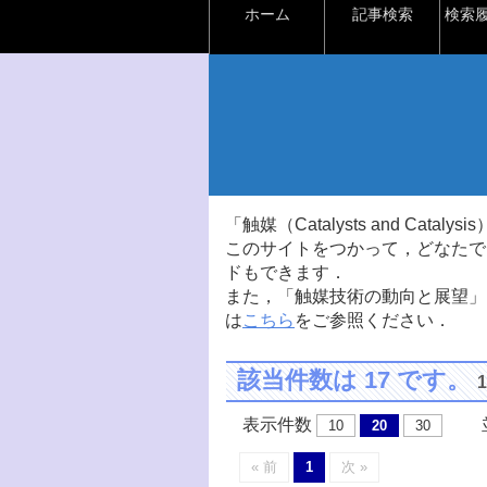
ホーム
記事検索
検索
「触媒（Catalysts and Ca
このサイトをつかって，どなたで
ドもできます．
また，「触媒技術の動向と展望」
は
こちら
をご参照ください．
該当件数は 17 です。
表示件数
並
10
20
30
« 前
1
次 »