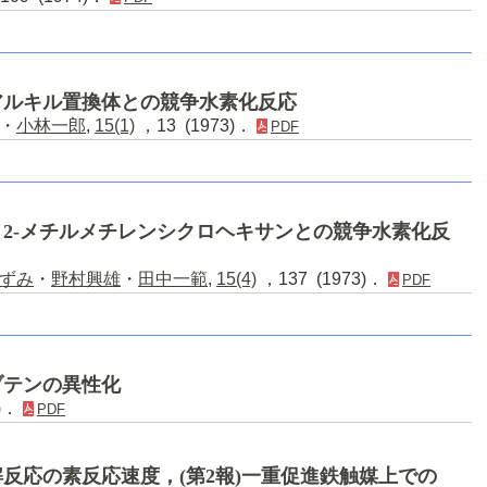
アルキル置換体との競争水素化反応
・
小林一郎
,
15(1)
，13 (1973)．
PDF
2-メチルメチレンシクロヘキサンとの競争水素化反
ずみ
・
野村興雄
・
田中一範
,
15(4)
，137 (1973)．
PDF
ブテンの異性化
9)．
PDF
反応の素反応速度，(第2報)一重促進鉄触媒上での