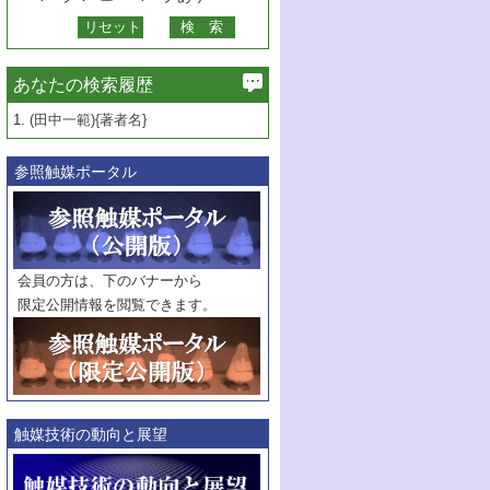
あなたの検索履歴
1.
(田中一範){著者名}
参照触媒ポータル
会員の方は、下のバナーから
限定公開情報を閲覧できます。
触媒技術の動向と展望