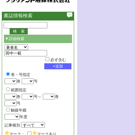
書誌情報検索
▼詳細検索
必ず含む
巻・号指定
巻
号
範囲指定
巻
号～
巻
号
触媒年鑑
年度
記事種別
マーク：
マークあり