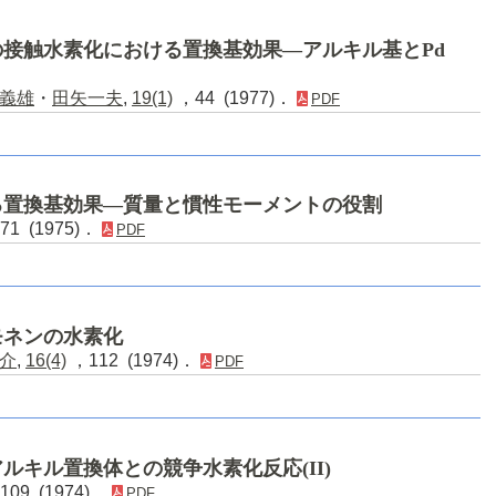
接触水素化における置換基効果―アルキル基とPd
義雄
・
田矢一夫
,
19(1)
，44 (1977)．
PDF
る置換基効果―質量と慣性モーメントの役割
71 (1975)．
PDF
モネンの水素化
介
,
16(4)
，112 (1974)．
PDF
ルキル置換体との競争水素化反応(II)
109 (1974)．
PDF