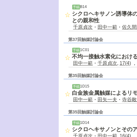
B14
予稿
シクロヘキサノン誘導体の
との親和性
千原貞次
・
田中一範
・
佐久間
第37回触媒討論会
1C01
予稿
不均一接触水素化におけ
田中一範
・
千原貞次
,
17(4)
，
第35回触媒討論会
1D15
予稿
白金族金属触媒によるリ
田中一範
・
田矢一夫
・
寺谷敞
第35回触媒討論会
1D14
予稿
シクロヘキサノンとそのア
千原貞次
・
田中一範
,
16(4)
，