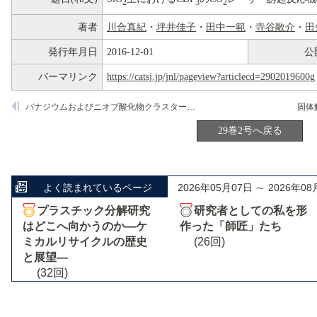
2
3
2
著者
川合真紀
・
坪井佳子
・
田中一範
・
寺谷敞介
・
田
発行年月日
2016-12-01
公
パーマリンク
https://catsj.jp/jnl/pageview?articlecd=2902019600g
バナジウムおよびニオブ酸化物クラスターの構造と担体効果に関する非経験分子軌道法計算
29巻2号へ戻る
よく読まれているページ
2026年05月07日 ～ 2026年08
プラスチック分解研究
研究者としての私を形
はどこへ向かうのか―ケ
作った「師匠」たち
ミカルリサイクルの歴史
(26回)
と展望―
(32回)