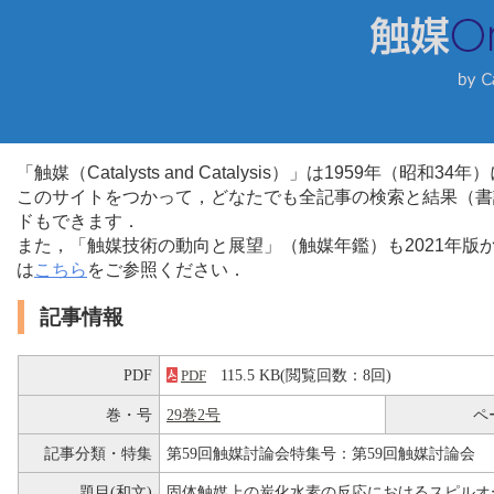
「触媒（Catalysts and Catalysis）」は1959年（昭
このサイトをつかって，どなたでも全記事の検索と結果（書
ドもできます．
また，「触媒技術の動向と展望」（触媒年鑑）も2021年
は
こちら
をご参照ください．
記事情報
PDF
115.5 KB(閲覧回数：8回)
PDF
巻・号
29巻2号
ペ
記事分類・特集
第59回触媒討論会特集号：第59回触媒討論会
題目(和文)
固体触媒上の炭化水素の反応におけるスピルオ