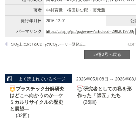
著者
中村育世
・
横田耕史郎
・
藤元薫
発行年月日
2016-12-01
公
パーマリンク
https://catsj.jp/jnl/pageview?articlecd=2902019700j
SiO
上におけるCDF
のCO
レーザー誘起反応機構
2
3
2
29巻2号へ戻る
よく読まれているページ
2026年05月08日 ～ 2026年08
プラスチック分解研究
研究者としての私を形
はどこへ向かうのか―ケ
作った「師匠」たち
ミカルリサイクルの歴史
(26回)
と展望―
(32回)